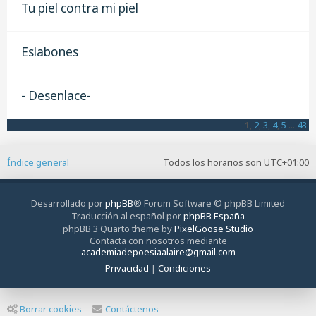
Tu piel contra mi piel
Eslabones
- Desenlace-
1
,
2
,
3
,
4
,
5
...
43
Índice general
Todos los horarios son
UTC+01:00
Desarrollado por
phpBB
® Forum Software © phpBB Limited
Traducción al español por
phpBB España
phpBB 3 Quarto theme by
PixelGoose Studio
Contacta con nosotros mediante
academiadepoesiaalaire@gmail.com
Privacidad
|
Condiciones
Borrar cookies
Contáctenos