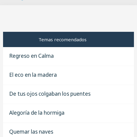
B
u
s
c
a
r
Temas recomendados
Regreso en Calma
El eco en la madera
De tus ojos colgaban los puentes
Alegoría de la hormiga
Quemar las naves