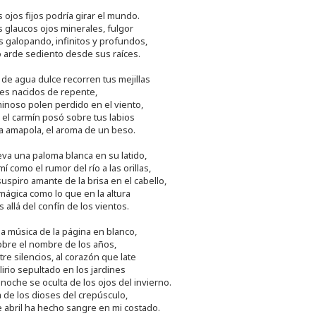
 ojos fijos podría girar el mundo.
s glaucos ojos minerales, fulgor
s galopando, infinitos y profundos,
 arde sediento desde sus raíces.
de agua dulce recorren tus mejillas
es nacidos de repente,
inoso polen perdido en el viento,
 el carmín posó sobre tus labios
 la amapola, el aroma de un beso.
eva una paloma blanca en su latido,
 mí como el rumor del río a las orillas,
uspiro amante de la brisa en el cabello,
 mágica como lo que en la altura
 allá del confín de los vientos.
a música de la página en blanco,
sobre el nombre de los años,
tre silencios, al corazón que late
irio sepultado en los jardines
noche se oculta de los ojos del invierno.
 de los dioses del crepúsculo,
e abril ha hecho sangre en mi costado.