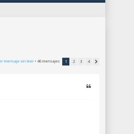
er mensaje sin leer
• 46 mensajes
1
2
3
4
Siguiente
Citar