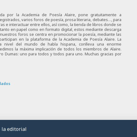
ciada por la Academia de Poesía Alaire, pone gratuitamente a
egistrados, varios foros de poesía, prosa literaria, debates…, para
s e interactuar entre ellos, así como, la tienda de libros donde se
 tanto en papel como en formato digital, estos mediante descarga
e nuestros foros se centra en promocionar la poesía, mediante las
articipan en la plataforma de la Academia de Poesía Alaire. La
 a nivel del mundo de habla hispana, conlleva una enorme
 pedimos la máxima implicación de todos los miembros de Alaire.
tro Dumas: uno para todos y todos para uno. Muchas gracias por
dados
la editorial