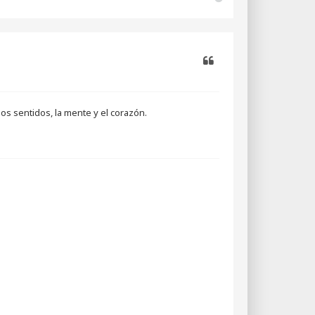
r
r
i
b
a
Citar
s sentidos, la mente y el corazón.