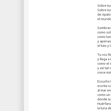
l
e
Sobre tus
e
Sobre tu
r
de ópalo
el mundo
Sombras 
como sol
como lum
y apenas
el luto y
Tu voz ll
y llega a
como el s
y así tan
crece más
Escucho l
escrita 
al mar en
como un l
donde la 
Huérfana
la luna d