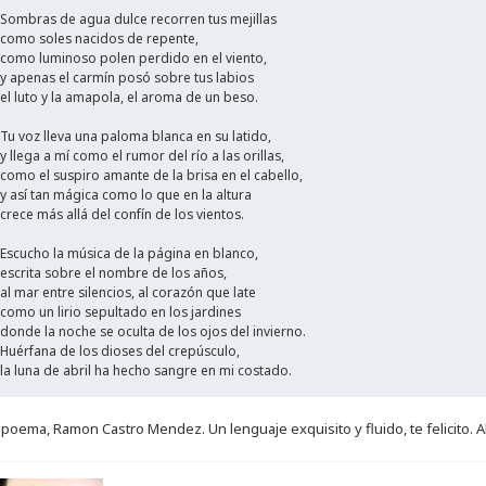
Sombras de agua dulce recorren tus mejillas
como soles nacidos de repente,
como luminoso polen perdido en el viento,
y apenas el carmín posó sobre tus labios
el luto y la amapola, el aroma de un beso.
Tu voz lleva una paloma blanca en su latido,
y llega a mí como el rumor del río a las orillas,
como el suspiro amante de la brisa en el cabello,
y así tan mágica como lo que en la altura
crece más allá del confín de los vientos.
Escucho la música de la página en blanco,
escrita sobre el nombre de los años,
al mar entre silencios, al corazón que late
como un lirio sepultado en los jardines
donde la noche se oculta de los ojos del invierno.
Huérfana de los dioses del crepúsculo,
la luna de abril ha hecho sangre en mi costado.
 poema, Ramon Castro Mendez. Un lenguaje exquisito y fluido, te felicito. 