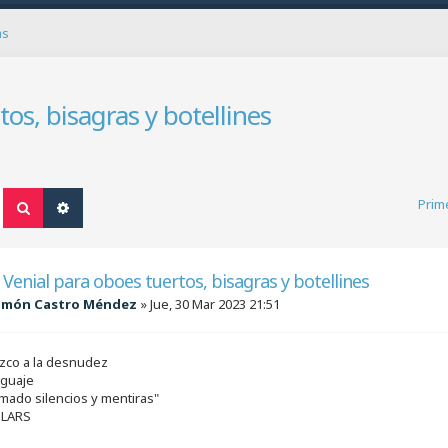
as
os, bisagras y botellines
Prim
Buscar
Búsqueda avanzada
Venial para oboes tuertos, bisagras y botellines
amón Castro Méndez
»
Jue, 30 Mar 2023 21:51
zco a la desnudez
nguaje
mado silencios y mentiras"
 LARS