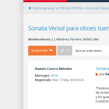
Índice general
POESÍA Y PROSA
Foro de Poem
Sonata Venial para oboes tuert
Moderadores:
J. J. Martínez Ferreiro
,
Rafel Calle
Responder
Sonata 
Ramón Castro Méndez
M
por
R
Mensajes:
6818
e
Registrado:
Mar, 17 May 2016 8:24
n
s
"Pertene
a
j
de mi le
e
y he que
s
CLAUDIA
i
n