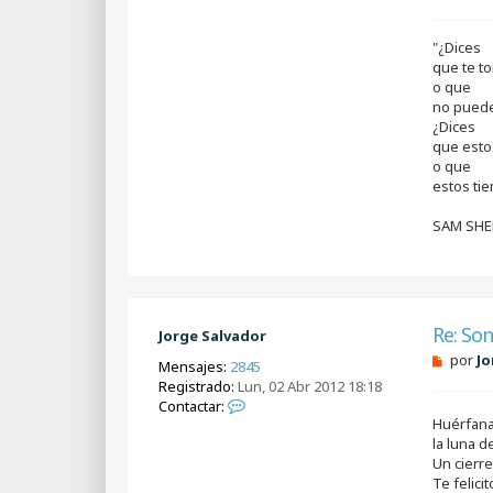
"¿Dices
que te to
o que
no puede
¿Dices
que esto
o que
estos ti
SAM SH
Re: Son
Jorge Salvador
M
por
Jo
Mensajes:
2845
e
Registrado:
Lun, 02 Abr 2012 18:18
n
C
Contactar:
s
Huérfana
o
a
j
la luna d
n
e
Un cierr
t
s
Te felici
a
i