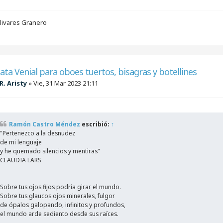
ivares Granero
ata Venial para oboes tuertos, bisagras y botellines
 R. Aristy
»
Vie, 31 Mar 2023 21:11
Ramón Castro Méndez
escribió:
↑
"Pertenezco a la desnudez
de mi lenguaje
y he quemado silencios y mentiras"
CLAUDIA LARS
Sobre tus ojos fijos podría girar el mundo.
Sobre tus glaucos ojos minerales, fulgor
de ópalos galopando, infinitos y profundos,
el mundo arde sediento desde sus raíces.