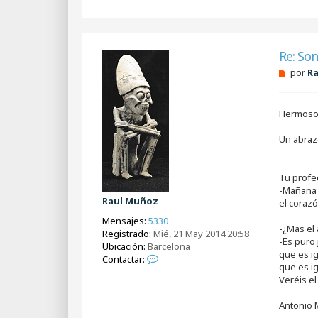
Re: Son
M
por
R
e
n
s
Hermoso 
a
j
e
Un abraz
s
i
n
Tu profec
l
e
-Mañana 
e
Raul Muñoz
el corazó
r
Mensajes:
5330
-¿Mas el 
Registrado:
Mié, 21 May 2014 20:58
-Es puro
Ubicación:
Barcelona
que es ig
C
Contactar:
que es i
o
Veréis e
n
t
Antonio 
a