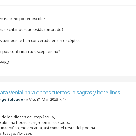
rtura el no poder escribir
s escribir porque estás torturado?
s tiempos te han convertido en un escéptico
empos confirman tu escepticismo?
EPARD
ata Venial para oboes tuertos, bisagras y botellines
rge Salvador
»
Vie, 31 Mar 2023 7:44
 de los dioses del crepúsculo,
e abril ha hecho sangre en mi costado...
e magnífico, me encanta, así como el resto del poema.
to, tocayo. Abrazos