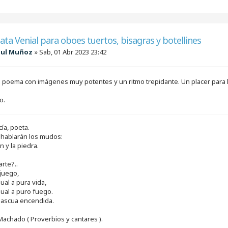
ata Venial para oboes tuertos, bisagras y botellines
aul Muñoz
»
Sab, 01 Abr 2023 23:42
poema con imágenes muy potentes y un ritmo trepidante. Un placer para lo
o.
ía, poeta.
hablarán los mudos:
n y la piedra.
arte?..
 juego,
ual a pura vida,
gual a puro fuego.
l ascua encendida.
Machado ( Proverbios y cantares ).