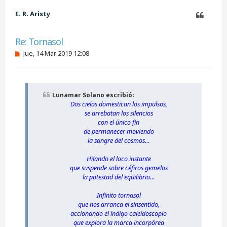
b
E. R. Aristy
a
Citar
Re: Tornasol
M
Jue, 14 Mar 2019 12:08
e
n
s
a
j
Lunamar Solano escribió:
e
Dos cielos domestican los impulsos,
s
i
se arrebatan los silencios
n
con el único fin
l
de permanecer moviendo
e
la sangre del cosmos…
e
r
Hilando el loco instante
que suspende sobre céfiros gemelos
la potestad del equilibrio…
Infinito tornasol
que nos arranca el sinsentido,
accionando el índigo caleidoscopio
que explora la marca incorpórea