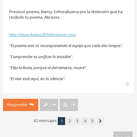
n
s
Precioso poema, Nancy. Enhorabuena por la distinción que ha
a
j
recibido tu poema. Abrazos.
e
s
i
http://laverdadazul59.blogspot.com/
n
l
e
"El poema eres tú recomponiendo el espejo que cada día rompes".
e
r
"Comprender es unificar lo invisible".
"Elijo la lluvia, porque al derramarse, muere".
"El mar está aquí, en tu silencio".
A
r
r
i
Responder
b
a
62 mensajes
1
2
3
4
5
Siguiente