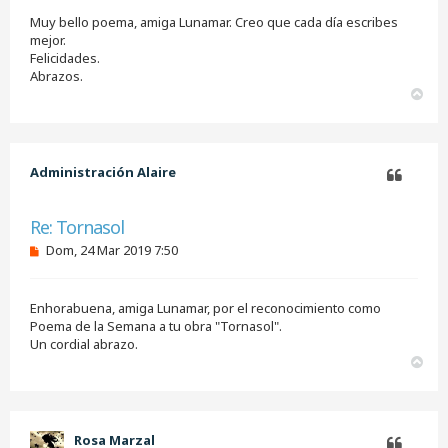
s
Muy bello poema, amiga Lunamar. Creo que cada día escribes
a
j
mejor.
e
Felicidades.
s
Abrazos.
i
A
n
r
l
e
r
e
i
r
b
Administración Alaire
a
Citar
Re: Tornasol
M
Dom, 24 Mar 2019 7:50
e
n
s
Enhorabuena, amiga Lunamar, por el reconocimiento como
a
j
Poema de la Semana a tu obra "Tornasol".
e
Un cordial abrazo.
s
A
i
r
n
r
l
i
e
e
b
Rosa Marzal
r
a