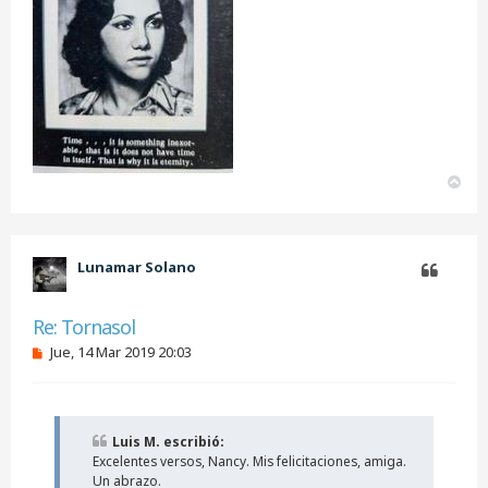
A
r
r
i
b
Lunamar Solano
a
Citar
Re: Tornasol
M
Jue, 14 Mar 2019 20:03
e
n
s
a
j
Luis M. escribió:
e
Excelentes versos, Nancy. Mis felicitaciones, amiga.
s
i
Un abrazo.