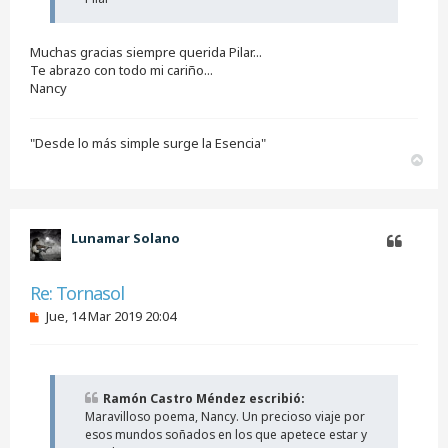
l
e
e
Muchas gracias siempre querida Pilar...
r
Te abrazo con todo mi cariño...
Nancy
"Desde lo más simple surge la Esencia"
A
r
r
i
b
Lunamar Solano
a
Citar
Re: Tornasol
M
Jue, 14 Mar 2019 20:04
e
n
s
a
j
Ramón Castro Méndez escribió:
e
Maravilloso poema, Nancy. Un precioso viaje por
s
i
esos mundos soñados en los que apetece estar y