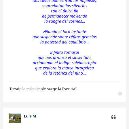
Dos cielos domestican los impulsos,
a
j
se arrebatan los silencios
e
con el único fin
s
de permanecer moviendo
i
la sangre del cosmos…
n
l
e
Hilando el loco instante
e
que suspende sobre céfiros gemelos
r
la potestad del equilibrio…
Infinito tornasol
que nos arranca el sinsentido,
accionando el índigo caleidoscopio
que explora la marca incorpórea
de la retórica del niño…​
"Desde lo más simple surge la Esencia"
A
r
r
i
b
Luis M
a
Citar