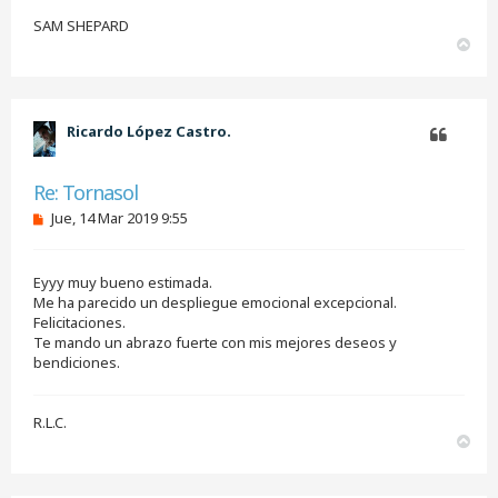
SAM SHEPARD
A
r
r
i
b
Ricardo López Castro.
a
Citar
Re: Tornasol
M
Jue, 14 Mar 2019 9:55
e
n
s
Eyyy muy bueno estimada.
a
j
Me ha parecido un despliegue emocional excepcional.
e
Felicitaciones.
s
Te mando un abrazo fuerte con mis mejores deseos y
i
bendiciones.
n
l
e
e
R.L.C.
r
A
r
r
i