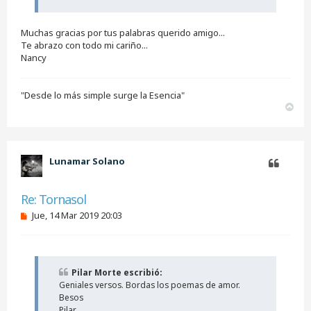
n
l
e
Muchas gracias por tus palabras querido amigo...
e
Te abrazo con todo mi cariño...
r
Nancy
"Desde lo más simple surge la Esencia"
A
r
r
i
b
Lunamar Solano
a
Citar
Re: Tornasol
M
Jue, 14 Mar 2019 20:03
e
n
s
a
j
Pilar Morte escribió:
e
Geniales versos. Bordas los poemas de amor.
s
i
Besos
n
Pilar