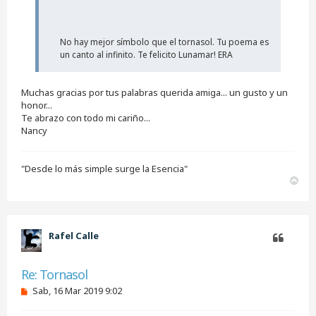
No hay mejor símbolo que el tornasol. Tu poema es
un canto al infinito. Te felicito Lunamar! ERA
Muchas gracias por tus palabras querida amiga... un gusto y un
honor...
Te abrazo con todo mi cariño...
Nancy
"Desde lo más simple surge la Esencia"
A
r
r
i
b
Rafel Calle
a
Citar
Re: Tornasol
M
Sab, 16 Mar 2019 9:02
e
n