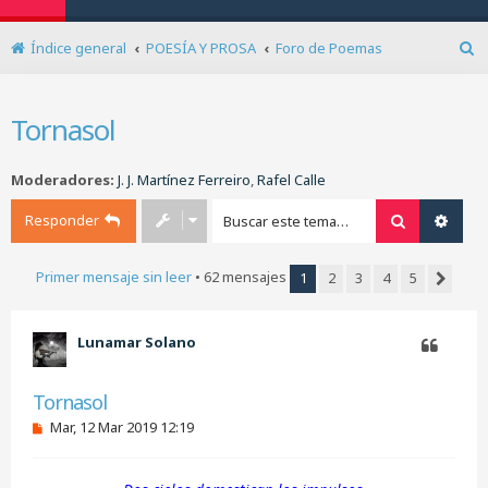
Índice general
POESÍA Y PROSA
Foro de Poemas
B
u
s
Tornasol
c
a
r
Moderadores:
J. J. Martínez Ferreiro
,
Rafel Calle
Responder
Buscar
Búsq
Primer mensaje sin leer
• 62 mensajes
1
2
3
4
5
Siguien
Lunamar Solano
Citar
Tornasol
M
Mar, 12 Mar 2019 12:19
e
n
s