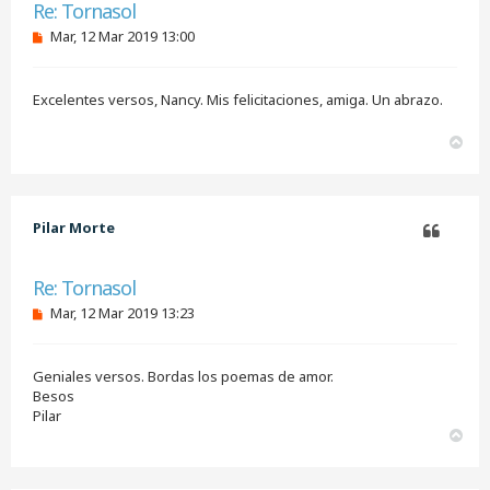
Re: Tornasol
M
Mar, 12 Mar 2019 13:00
e
n
s
Excelentes versos, Nancy. Mis felicitaciones, amiga. Un abrazo.
a
j
e
A
s
r
i
r
n
i
l
e
b
Pilar Morte
e
a
r
Citar
Re: Tornasol
M
Mar, 12 Mar 2019 13:23
e
n
s
Geniales versos. Bordas los poemas de amor.
a
j
Besos
e
Pilar
s
A
i
r
n
r
l