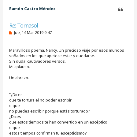
i
e
e
b
Ramón Castro Méndez
r
a
Citar
Re: Tornasol
M
Jue, 14 Mar 2019 9:47
e
n
s
Maravilloso poema, Nancy. Un precioso viaje por esos mundos
a
j
soñados en los que apetece estar y quedarse.
e
Sin duda, cautivadores versos.
s
Mi aplauso.
i
n
Un abrazo.
l
e
e
r
"¿Dices
que te tortura el no poder escribir
o que
no puedes escribir porque estás torturado?
¿Dices
que estos tiempos te han convertido en un escéptico
o que
estos tiempos confirman tu escepticismo?