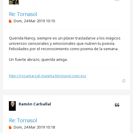
Citar
Re: Tornasol
M
Dom, 24 Mar 2019 10:10
e
n
s
Querida Nancy, siempre es un placer trasladarse a los mágicos
a
j
universos sensoriales y emocionales que nutren tu poesía.
e
Felicidades por el reconocimiento como poema de la semana.
s
i
Un fuerte abrazo, querida amiga.
n
l
e
e
http://rosamarzal-magma.blogspot.com.es/
r
A
r
r
i
b
Ramón Carballal
a
Citar
Re: Tornasol
M
Dom, 24 Mar 2019 10:18
e