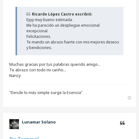
s
a
j
Ricardo López Castro escribió:
e
Eyyy muy bueno estimada.
s
i
Me ha parecido un despliegue emocional
n
excepcional.
l
Felicitaciones.
e
Te mando un abrazo fuerte con mis mejores deseos
e
y bendiciones.
r
Muchas gracias por tus palabras querido amigo...
Te abrazo con todo mi cariño...
Nancy
"Desde lo más simple surge la Esencia"
A
r
r
i
b
Lunamar Solano
a
Citar
Re: Tornasol