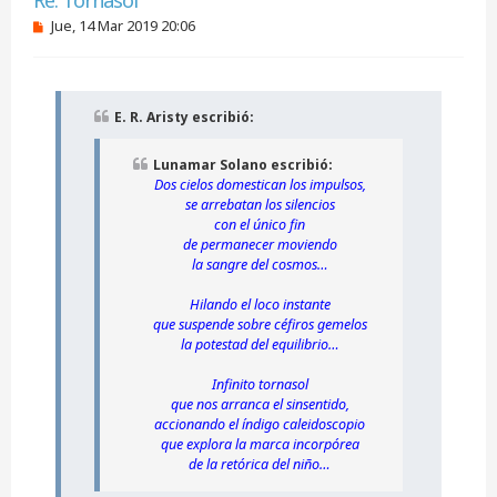
M
Jue, 14 Mar 2019 20:06
e
n
s
a
j
E. R. Aristy escribió:
e
s
i
Lunamar Solano escribió:
n
Dos cielos domestican los impulsos,
l
se arrebatan los silencios
e
e
con el único fin
r
de permanecer moviendo
la sangre del cosmos…
Hilando el loco instante
que suspende sobre céfiros gemelos
la potestad del equilibrio…
Infinito tornasol
que nos arranca el sinsentido,
accionando el índigo caleidoscopio
que explora la marca incorpórea
de la retórica del niño…​