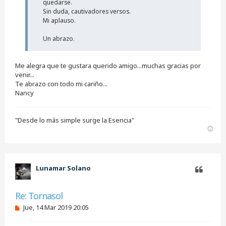
n
quedarse.
l
Sin duda, cautivadores versos.
e
Mi aplauso.
e
r
Un abrazo.
Me alegra que te gustara querido amigo...muchas gracias por
venir...
Te abrazo con todo mi cariño...
Nancy
"Desde lo más simple surge la Esencia"
A
r
r
i
b
Lunamar Solano
a
Citar
Re: Tornasol
M
Jue, 14 Mar 2019 20:05
e
n