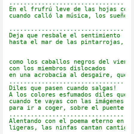
...................................
En el frufrú leve de las hojas con 
cuando calló la música, los sueños 
                                   
...................................
Deja que resbale el sentimiento

hasta el mar de las pintarrojas, gi
                                   
                                   
como los caballos negros del viento
con los miembros dislocados

en una acrobacia al desgaire, que q
...................................
Diles que pasen cuando salgas!

A los colores esfumados diles que p
cuando te vayas con las imágenes,

para ir a coger, sobre el puente, c
...................................
Alentando con el poema eterno en el
ligeras, las ninfas cantan cantigas