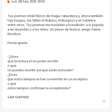
M
Lun, 08 Sep 2025 20:55
e
n
s
Tus poemas están llenos de magia, naturaleza y, ahora también
a
j
hay trasgos, me faltan el Nuberu, el Busgosu y el Cuelebre
e
entre otros. Tus poemas me trasladan a la tradición, a lo popular,
s
a las leyendas y a los mitos. Un placer de lectura, amigo Xaime.
i
Noraboa.
n
l
e
Fonda aperta.
e
r
"¿Dices
que te tortura el no poder escribir
o que
no puedes escribir porque estás torturado?
¿Dices
que estos tiempos te han convertido en un escéptico
o que
estos tiempos confirman tu escepticismo?
SAM SHEPARD
A
r
r