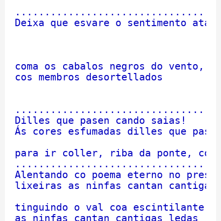
                                   
...................................
Deixa que esvare o sentimento ata o
                                   
                                   
                                   
coma os cabalos negros do vento,

cos membros desortellados

                                   
                                   
...................................
Dilles que pasen cando saias!

Ás cores esfumadas dilles que pasen
                                   
para ir coller, riba da ponte, coas
...................................
Alentando co poema eterno no presen
lixeiras as ninfas cantan cantigas 
                                   
tinguindo o val coa escintilante lu
as ninfas cantan cantigas ledas
