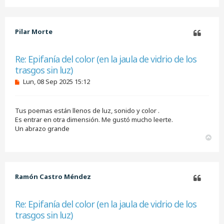
r
r
i
b
Pilar Morte
a
Citar
Re: Epifanía del color (en la jaula de vidrio de los
trasgos sin luz)
M
Lun, 08 Sep 2025 15:12
e
n
s
Tus poemas están llenos de luz, sonido y color .
a
j
Es entrar en otra dimensión. Me gustó mucho leerte.
e
Un abrazo grande
s
A
i
r
n
r
l
i
e
e
b
Ramón Castro Méndez
r
a
Citar
Re: Epifanía del color (en la jaula de vidrio de los
trasgos sin luz)