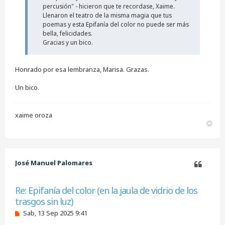
e
percusión" - hicieron que te recordase, Xaime.
e
Llenaron el teatro de la misma magia que tus
r
poemas y esta Epifanía del color no puede ser más
bella, felicidades.
Gracias y un bico.
Honrado por esa lembranza, Marisa. Grazas.
Un bico.
xaime oroza
A
r
r
i
b
José Manuel Palomares
a
Citar
Re: Epifanía del color (en la jaula de vidrio de los
trasgos sin luz)
M
Sab, 13 Sep 2025 9:41
e