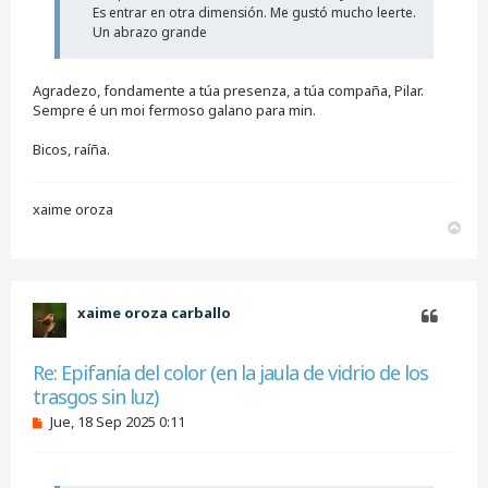
i
Es entrar en otra dimensión. Me gustó mucho leerte.
n
Un abrazo grande
l
e
e
Agradezo, fondamente a túa presenza, a túa compaña, Pilar.
r
Sempre é un moi fermoso galano para min.
Bicos, raíña.
xaime oroza
A
r
r
i
b
xaime oroza carballo
a
Citar
Re: Epifanía del color (en la jaula de vidrio de los
trasgos sin luz)
M
Jue, 18 Sep 2025 0:11
e
n
s
a