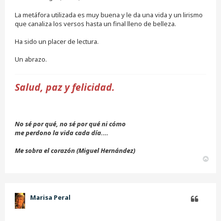
e
s
La metáfora utilizada es muy buena y le da una vida y un lirismo
i
que canaliza los versos hasta un final lleno de belleza.
n
l
e
Ha sido un placer de lectura.
e
r
Un abrazo.
Salud, paz y felicidad.
No sé por qué, no sé por qué ni cómo
me perdono la vida cada día.…
Me sobra el corazón (Miguel Hernández)
A
r
r
i
b
Marisa Peral
a
Citar