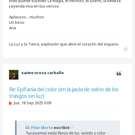
todo puede suceder. La magia, el hechizo, el sueño, la belleza.
l
e
Leyenda viva en tus versos.
e
r
Aplausos... muchos
Un beso
Ana
La Luz y la Tierra, explosión que abre el corazón del espacio.
A
r
r
i
b
xaime oroza carballo
a
Citar
Re: Epifanía del color (en la jaula de vidrio de los
trasgos sin luz)
M
Jue, 18 Sep 2025 0:09
e
n
s
a
j
Pilar Morte
escribió:
↑
e
Tus poemas están llenos de luz, sonido y color .
s