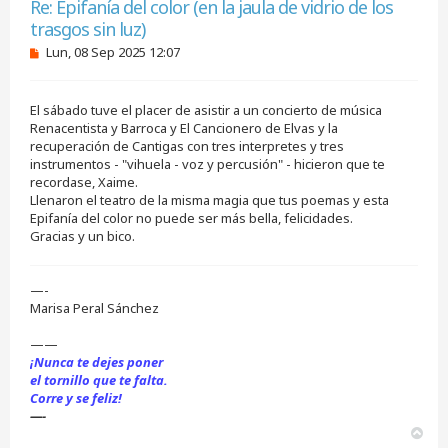
Re: Epifanía del color (en la jaula de vidrio de los
trasgos sin luz)
M
Lun, 08 Sep 2025 12:07
e
n
s
El sábado tuve el placer de asistir a un concierto de música
a
j
Renacentista y Barroca y El Cancionero de Elvas y la
e
recuperación de Cantigas con tres interpretes y tres
s
instrumentos - "vihuela - voz y percusión" - hicieron que te
i
recordase, Xaime.
n
Llenaron el teatro de la misma magia que tus poemas y esta
l
e
Epifanía del color no puede ser más bella, felicidades.
e
Gracias y un bico.
r
—-
Marisa Peral Sánchez
——
¡Nunca te dejes poner
el tornillo que te falta.
Corre y se feliz!
—-
A