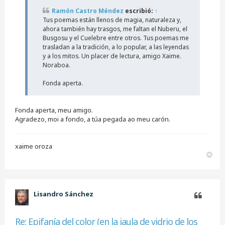
j
Ramón Castro Méndez
escribió:
↑
e
Tus poemas están llenos de magia, naturaleza y,
s
i
ahora también hay trasgos, me faltan el Nuberu, el
n
Busgosu y el Cuelebre entre otros. Tus poemas me
l
trasladan a la tradición, a lo popular, a las leyendas
e
y a los mitos. Un placer de lectura, amigo Xaime.
e
Noraboa.
r
Fonda aperta.
Fonda aperta, meu amigo.
Agradezo, moi a fondo, a túa pegada ao meu carón.
xaime oroza
A
r
r
i
b
Lisandro Sánchez
a
Citar
Re: Epifanía del color (en la jaula de vidrio de los