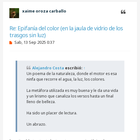
i
b
xaime oroza carballo
a
Citar
Re: Epifanía del color (en la jaula de vidrio de los
trasgos sin luz)
M
Sab, 13 Sep 2025 0:37
e
n
s
a
j
Alejandro Costa
escribió:
↑
e
Un poema de la naturaleza, donde el motor es esa
s
i
ninfa que recorre el agua, la luz, los colores.
n
l
La metáfora utilizada es muy buena y le da una vida
e
y un lirismo que canaliza los versos hasta un final
e
lleno de belleza.
r
Ha sido un placer de lectura.
Un abrazo.