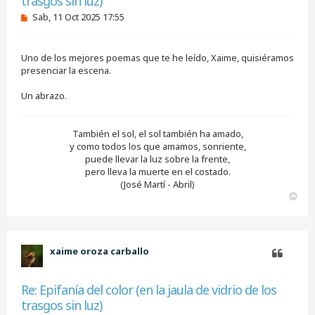
trasgos sin luz)
M
Sab, 11 Oct 2025 17:55
e
n
s
Uno de los mejores poemas que te he leído, Xaime, quisiéramos
a
j
presenciar la escena.
e
s
Un abrazo.
i
n
l
e
También el sol, el sol también ha amado,
e
y como todos los que amamos, sonriente,
r
puede llevar la luz sobre la frente,
pero lleva la muerte en el costado.
(José Martí - Abril)
A
r
r
i
b
xaime oroza carballo
a
Citar
Re: Epifanía del color (en la jaula de vidrio de los
trasgos sin luz)