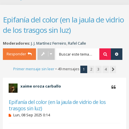
B
u
s
Epifanía del color (en la jaula de vidrio
c
a
de los trasgos sin luz)
r
Moderadores:
J. J. Martínez Ferreiro
,
Rafel Calle
Responder
Buscar
Búsq
Primer mensaje sin leer
• 49 mensajes
1
2
3
4
Siguiente
xaime oroza carballo
Citar
Epifanía del color (en la jaula de vidrio de los
trasgos sin luz)
M
Lun, 08 Sep 2025 0:14
e
n
s