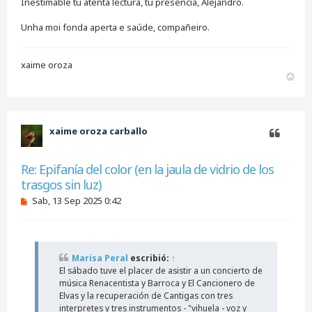
Inestimable tu atenta lectura, tu presencia, Alejandro.
Unha moi fonda aperta e saúde, compañeiro.
xaime oroza
A
r
r
i
b
xaime oroza carballo
a
Citar
Re: Epifanía del color (en la jaula de vidrio de los
trasgos sin luz)
M
Sab, 13 Sep 2025 0:42
e
n
s
a
j
Marisa Peral
escribió:
↑
e
El sábado tuve el placer de asistir a un concierto de
s
i
música Renacentista y Barroca y El Cancionero de
n
Elvas y la recuperación de Cantigas con tres
l
interpretes y tres instrumentos - "vihuela - voz y