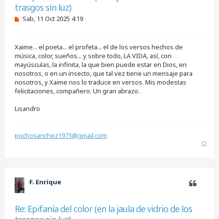
trasgos sin luz)
M
Sab, 11 Oct 2025 4:19
e
n
s
Xaime... el poeta... el profeta... el de los versos hechos de
a
j
música, color, sueños... y sobre todo, LA VIDA, así, con
e
mayúsculas, la infinita, la que bien puede estar en Dios, en
s
nosotros, o en un insecto, que tal vez tiene un mensaje para
i
nosotros, y Xaime nos lo traduce en versos. Mis modestas
n
felicitaciones, compañero. Un gran abrazo.
l
e
e
Lisandro
r
pochosanchez1973@gmail.com
A
r
r
i
b
F. Enrique
a
Citar
Re: Epifanía del color (en la jaula de vidrio de los