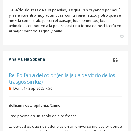
n
s
He leído algunas de sus poesías, las que van cayendo por aquí,
a
j
y las encuentro muy auténticas, con un aire mítico, y otro que se
e
mezcla con el trabajo, con el paisaje, los elementos, los
s
animales, componen a la postre casi una forma de hechicería en
i
el mejor sentido. Digno y bello.
n
A
l
e
r
e
r
r
i
b
Ana Muela Sopeña
a
Citar
Re: Epifanía del color (en la jaula de vidrio de los
trasgos sin luz)
M
Dom, 14 Sep 2025 7:50
e
n
s
Bellísima está epifanía, Xaime:
a
j
e
Este poema es un soplo de aire fresco.
s
i
La verdad es que nos adentras en un universo multicolor donde
n