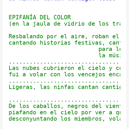
                                  
EPIFANÍA DEL COLOR

(en la jaula de vidrio de los trasg
Resbalando por el aire, roban el ti
cantando historias festivas, cantig
                          para los 
                          la música
...................................
Las nubes cubrieron el cielo y con 
fui a volar con los vencejos encand
...................................
Ligeras, las ninfas cantan cantigas
                                   
...................................
De los caballos, negros del viento,
piafando en el cielo por ver a quie
desconyuntando los miembros, voland
                                   