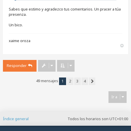
Sabes que estimo y agradezco tus comentarios. Un pracer a túa
presenza.
Un bico.
xaime oroza
A
r
r
i
Responder
b
a
49 mensajes
1
2
3
4
Siguiente
Ir a
Índice general
Todos los horarios son
UTC+01:00