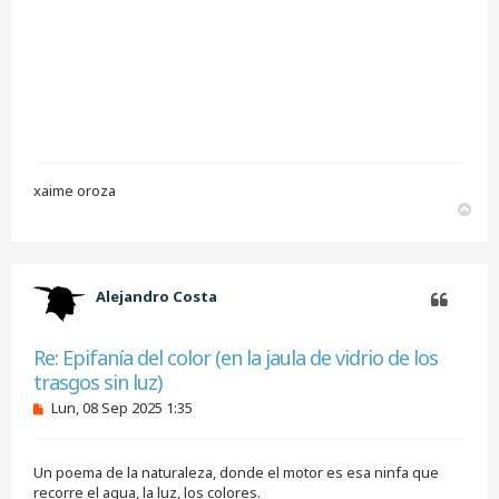
xaime oroza
A
r
r
i
b
Alejandro Costa
a
Citar
Re: Epifanía del color (en la jaula de vidrio de los
trasgos sin luz)
M
Lun, 08 Sep 2025 1:35
e
n
s
Un poema de la naturaleza, donde el motor es esa ninfa que
a
j
recorre el agua, la luz, los colores.