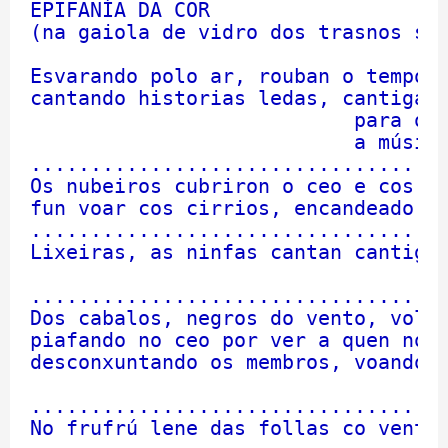
EPIFANÍA DA COR

a
j
(na gaiola de vidro dos trasnos sen
e
s
i
Esvarando polo ar, rouban o tempo a
n
cantando historias ledas, cantigas 
l
e
                           para os 
e
                           a música
r
...................................
Os nubeiros cubriron o ceo e cos ol
fun voar cos cirrios, encandeado po
...................................
Lixeiras, as ninfas cantan cantigas
                                   
...................................
Dos cabalos, negros do vento, volta
piafando no ceo por ver a quen non 
desconxuntando os membros, voando, 
                                   
...................................
No frufrú lene das follas co vento,