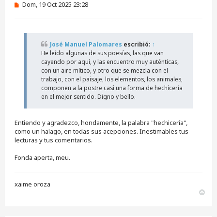
M
Dom, 19 Oct 2025 23:28
e
n
s
a
j
José Manuel Palomares
escribió:
↑
e
He leído algunas de sus poesías, las que van
s
i
cayendo por aquí, y las encuentro muy auténticas,
n
con un aire mítico, y otro que se mezcla con el
l
trabajo, con el paisaje, los elementos, los animales,
e
componen a la postre casi una forma de hechicería
e
en el mejor sentido. Digno y bello.
r
Entiendo y agradezco, hondamente, la palabra "hechicería",
como un halago, en todas sus acepciones. Inestimables tus
lecturas y tus comentarios.
Fonda aperta, meu.
xaime oroza
A
r
r
i