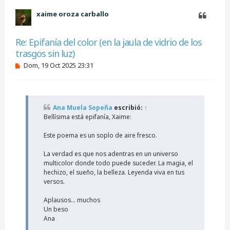
b
xaime oroza carballo
a
Citar
Re: Epifanía del color (en la jaula de vidrio de los
trasgos sin luz)
M
Dom, 19 Oct 2025 23:31
e
n
s
a
j
Ana Muela Sopeña
escribió:
↑
e
Bellísima está epifanía, Xaime:
s
i
n
Este poema es un soplo de aire fresco.
l
e
La verdad es que nos adentras en un universo
e
multicolor donde todo puede suceder. La magia, el
r
hechizo, el sueño, la belleza. Leyenda viva en tus
versos.
Aplausos... muchos
Un beso
Ana