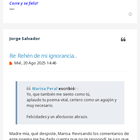
Corre y se feliz!
—-
A
r
r
i
b
Jorge Salvador
a
Citar
Re: Rehén de mi ignorancia...
M
Mié, 20 Ago 2025 14:46
e
n
s
a
j
Marisa Peral
escribió:
↑
e
Yo, que también me siento como tú,
s
i
aplaudo tu poema vital, certero como un aguijón y
n
muy necesario.
l
e
Felicidades y un afectuoso abrazo.
e
r
Madre mía, qué despiste, Marisa. Revisando los comentarios de
este poema me he dado cuenta que no te respondí, te juro que