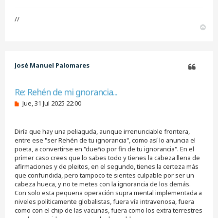
//
A
r
r
i
b
José Manuel Palomares
a
Citar
Re: Rehén de mi gnorancia...
M
Jue, 31 Jul 2025 22:00
e
n
s
Diría que hay una peliaguda, aunque irrenunciable frontera,
a
j
entre ese "ser Rehén de tu ignorancia", como así lo anuncia el
e
poeta, a convertirse en "dueño por fin de tu ignorancia". En el
s
primer caso crees que lo sabes todo y tienes la cabeza llena de
i
afirmaciones y de pleitos, en el segundo, tienes la certeza más
n
que confundida, pero tampoco te sientes culpable por ser un
l
e
cabeza hueca, y no te metes con la ignorancia de los demás.
e
Con solo esta pequeña operación supra mental implementada a
r
niveles políticamente globalistas, fuera vía intravenosa, fuera
como con el chip de las vacunas, fuera como los extra terrestres