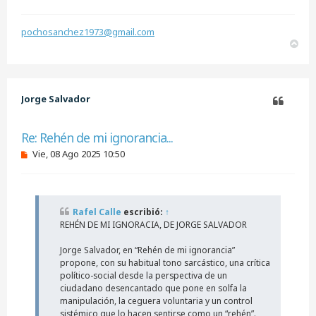
r
pochosanchez1973@gmail.com
A
r
r
i
b
Jorge Salvador
a
Citar
Re: Rehén de mi ignorancia...
M
Vie, 08 Ago 2025 10:50
e
n
s
a
j
Rafel Calle
escribió:
↑
e
REHÉN DE MI IGNORACIA, DE JORGE SALVADOR
s
i
n
Jorge Salvador, en “Rehén de mi ignorancia”
l
propone, con su habitual tono sarcástico, una crítica
e
político-social desde la perspectiva de un
e
ciudadano desencantado que pone en solfa la
r
manipulación, la ceguera voluntaria y un control
sistémico que lo hacen sentirse como un “rehén”.