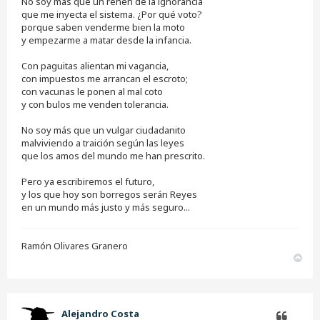
No soy más que un rehén de la ignorancia
a
j
que me inyecta el sistema. ¿Por qué voto?
e
porque saben venderme bien la moto
s
y empezarme a matar desde la infancia.
i
n
Con paguitas alientan mi vagancia,
l
e
con impuestos me arrancan el escroto;
e
con vacunas le ponen al mal coto
r
y con bulos me venden tolerancia.
No soy más que un vulgar ciudadanito
malviviendo a traición según las leyes
que los amos del mundo me han prescrito.
Pero ya escribiremos el futuro,
y los que hoy son borregos serán Reyes
en un mundo más justo y más seguro...
Ramón Olivares Granero
A
r
r
i
b
Alejandro Costa
a