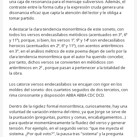
una caja de resonancia para el mensaje subversivo. Además, el
contraste entre la forma culta y la expresión cruda genera una
disonancia eficaz que capta la atención del lector y le obliga a
tomar partido.
A destacar la clara tendencia monorrítmica de este soneto, con
todos los versos endecasílabos melódicos (acentuados en 3ª, 6ª
y 11ª), porque, si bien, los versos 1º, 9º y 14º son endecasílabos
heroicos (acentuados en 2ª, 6º y 11ª), con acentos antirrítmicos
en 3ª, en el análisis métrico de este poema dejan de serlo por la
clara tendencia monorrítmica que el autor ha querido concebir,
por tanto, dichos versos se convierten en mélódicos con
antirrítmicos en 2ª , porque pasan a pertenecer a la totalidad de
la obra.
Los catorce versos endecasílabos se encajan con rigor en los
moldes del soneto: dos cuartetos seguidos de dos tercetos, con
rima consonante y disposición ABBA ABBA CDC DCD.
Dentro de la rigidez formal monorrítmica, curiosamente, hay una
voluntad de variación interna del ritmo, ya que Jorge se sirve de
la puntuación (preguntas, puntos y comas, encabalgamientos...)
para quebrar momentáneamente la fluidez del verso y generar
tensión. Por ejemplo, en el segundo verso: “que me inyecta el
sistema. ¿Por qué voto?”, la pausa tras “sistema” y la pregunta