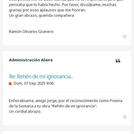
pensaba que lo había hecho. Por favor, discúlpame, muchas
gracias por esos aplausos que me honran.
Un gran abrazo, querida compañera
Ramón Olivares Granero
A
r
r
i
b
Administración Alaire
a
Citar
Re: Rehén de mi ignorancia...
M
Dom, 07 Sep 2025 9:06
e
n
s
Enhorabuena, amigo Jorge, por el reconocimiento como Poema
a
j
de la Semana a tu obra "Rehén de mi ignorancia".
e
Un cordial abrazo.
s
A
i
r
n
r
l
i
e