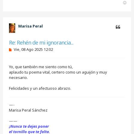
A
r
r
i
b
Marisa Peral
a
Citar
Re: Rehén de mi ignorancia...
M
Vie, 08 Ago 2025 12:02
e
n
s
Yo, que también me siento como tú,
a
j
aplaudo tu poema vital, certero como un aguijón y muy
e
necesario.
s
i
Felicidades y un afectuoso abrazo.
n
l
e
e
—-
r
Marisa Peral Sánchez
——
¡Nunca te dejes poner
el tornillo que te falta.