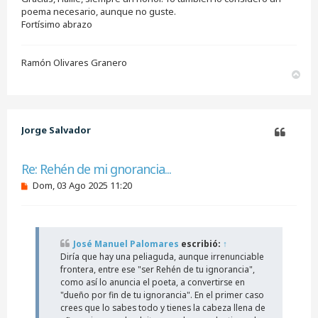
poema necesario, aunque no guste.
Fortísimo abrazo
Ramón Olivares Granero
A
r
r
i
b
Jorge Salvador
a
Citar
Re: Rehén de mi gnorancia...
M
Dom, 03 Ago 2025 11:20
e
n
s
a
j
José Manuel Palomares
escribió:
↑
e
Diría que hay una peliaguda, aunque irrenunciable
s
i
frontera, entre ese "ser Rehén de tu ignorancia",
n
como así lo anuncia el poeta, a convertirse en
l
"dueño por fin de tu ignorancia". En el primer caso
e
crees que lo sabes todo y tienes la cabeza llena de
e