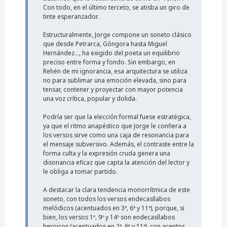
Con todo, en el último terceto, se atisba un giro de
tinte esperanzador.
Estructuralmente, Jorge compone un soneto clásico
que desde Petrarca, Góngora hasta Miguel
Hernández..., ha exigido del poeta un equilibrio
preciso entre forma y fondo. Sin embargo, en
Rehén de mi ignorancia, esa arquitectura se utiliza
no para sublimar una emoción elevada, sino para
tensar, contener y proyectar con mayor potencia
una voz crítica, popular y dolida.
Podría ser que la elección formal fuese estratégica,
ya que el ritmo anapéstico que Jorge le confiera a
los versos sirve como una caja de resonancia para
el mensaje subversivo. Además, el contraste entre la
forma culta y la expresión cruda genera una
disonancia eficaz que capta la atención del lector y
le obliga a tomar partido.
A destacar la clara tendencia monorrítmica de este
soneto, con todos los versos endecasílabos
melódicos (acentuados en 3ª, 6ª y 11ª), porque, si
bien, los versos 1º, 9º y 14º son endecasílabos
heroicos (acentuados en 2ª, 6º y 11ª), con acentos