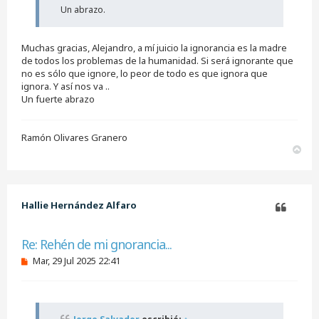
Un abrazo.
Muchas gracias, Alejandro, a mí juicio la ignorancia es la madre
de todos los problemas de la humanidad. Si será ignorante que
no es sólo que ignore, lo peor de todo es que ignora que
ignora. Y así nos va ..
Un fuerte abrazo
Ramón Olivares Granero
A
r
r
i
b
Hallie Hernández Alfaro
a
Citar
Re: Rehén de mi gnorancia...
M
Mar, 29 Jul 2025 22:41
e
n
s
a
j