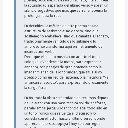
poema, poco habituales en un soneto, interrumpen
la rotundidad esperada del último verso y abren un
silencio sugestivo, que más que cerrar el poema lo
prolonga hacia lo real.
En definitiva, la métrica de este poema es una
estructura de resistencia: no decora, sino que
sostiene; no embellece, sino que canaliza. El soneto,
tradicionalmente vehículo de lo sublime o lo
amoroso, se transforma aquí en instrumento de
insurrección verbal.
Decir que el soneto mezcla con acierto el tono
coloquial (“Venderme la moto”, para expresar el
engaño), con pasajes de gran potencia como la
imagen “Rehén de la ignorancia”, que sitúa al yo
poético como un reo del sistema, o la metáfora “Me
arrancan el escroto”, para expresar dolorosamente
la carga fiscal.
En fin, toda la obra está trufada de recursos dignos
de un autor con una base técnica sólida: anáforas,
paralelismos, jerga vulgar controlada, todo ello en
un tono irónico que refuerza el discurso y lo
conecta con el lector hasta el último verso, donde
aparece una prosopopeya ( hoy son borregos