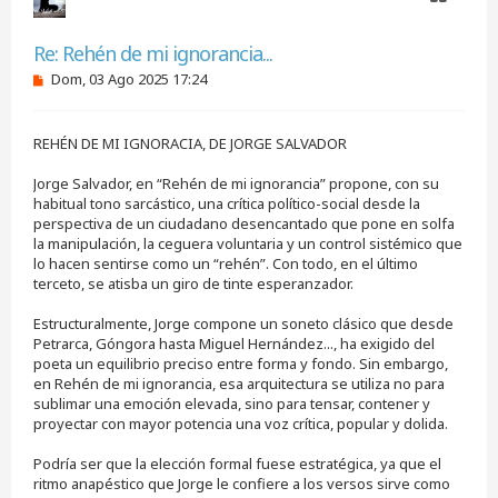
Citar
Re: Rehén de mi ignorancia...
M
Dom, 03 Ago 2025 17:24
e
n
s
REHÉN DE MI IGNORACIA, DE JORGE SALVADOR
a
j
e
Jorge Salvador, en “Rehén de mi ignorancia” propone, con su
s
habitual tono sarcástico, una crítica político-social desde la
i
perspectiva de un ciudadano desencantado que pone en solfa
n
la manipulación, la ceguera voluntaria y un control sistémico que
l
e
lo hacen sentirse como un “rehén”. Con todo, en el último
e
terceto, se atisba un giro de tinte esperanzador.
r
Estructuralmente, Jorge compone un soneto clásico que desde
Petrarca, Góngora hasta Miguel Hernández..., ha exigido del
poeta un equilibrio preciso entre forma y fondo. Sin embargo,
en Rehén de mi ignorancia, esa arquitectura se utiliza no para
sublimar una emoción elevada, sino para tensar, contener y
proyectar con mayor potencia una voz crítica, popular y dolida.
Podría ser que la elección formal fuese estratégica, ya que el
ritmo anapéstico que Jorge le confiere a los versos sirve como