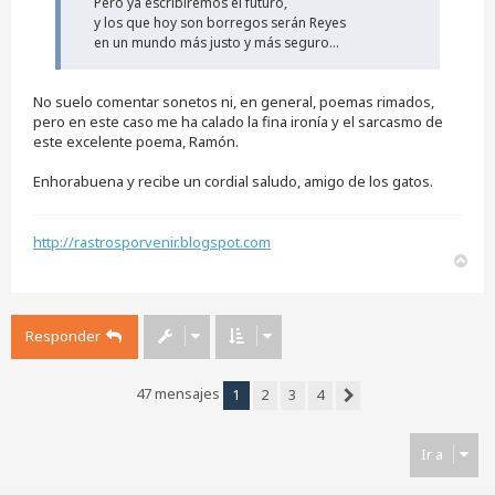
Pero ya escribiremos el futuro,
y los que hoy son borregos serán Reyes
en un mundo más justo y más seguro...
No suelo comentar sonetos ni, en general, poemas rimados,
pero en este caso me ha calado la fina ironía y el sarcasmo de
este excelente poema, Ramón.
Enhorabuena y recibe un cordial saludo, amigo de los gatos.
http://rastrosporvenir.blogspot.com
A
r
r
i
Responder
b
a
47 mensajes
1
2
3
4
Siguiente
Ir a