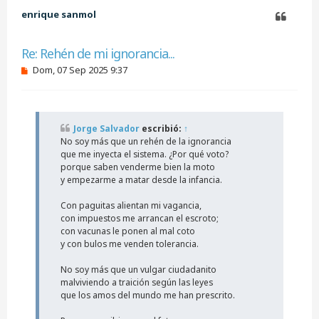
e
b
enrique sanmol
r
a
Citar
Re: Rehén de mi ignorancia...
M
Dom, 07 Sep 2025 9:37
e
n
s
a
j
Jorge Salvador
escribió:
↑
e
No soy más que un rehén de la ignorancia
s
i
que me inyecta el sistema. ¿Por qué voto?
n
porque saben venderme bien la moto
l
y empezarme a matar desde la infancia.
e
e
Con paguitas alientan mi vagancia,
r
con impuestos me arrancan el escroto;
con vacunas le ponen al mal coto
y con bulos me venden tolerancia.
No soy más que un vulgar ciudadanito
malviviendo a traición según las leyes
que los amos del mundo me han prescrito.