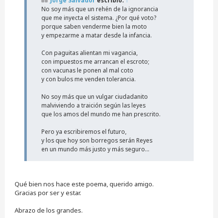
Jorge Salvador
escribió:
↑
e
No soy más que un rehén de la ignorancia
s
i
que me inyecta el sistema. ¿Por qué voto?
n
porque saben venderme bien la moto
l
y empezarme a matar desde la infancia.
e
e
Con paguitas alientan mi vagancia,
r
con impuestos me arrancan el escroto;
con vacunas le ponen al mal coto
y con bulos me venden tolerancia.
No soy más que un vulgar ciudadanito
malviviendo a traición según las leyes
que los amos del mundo me han prescrito.
Pero ya escribiremos el futuro,
y los que hoy son borregos serán Reyes
en un mundo más justo y más seguro...
Qué bien nos hace este poema, querido amigo.
Gracias por ser y estar.
Abrazo de los grandes.