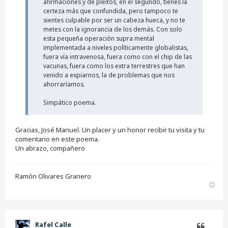
afirmaciones y de pleitos, en el segundo, tienes la
r
certeza más que confundida, pero tampoco te
sientes culpable por ser un cabeza hueca, y no te
metes con la ignorancia de los demás. Con solo
esta pequeña operación supra mental
implementada a niveles políticamente globalistas,
fuera vía intravenosa, fuera como con el chip de las
vacunas, fuera como los extra terrestres que han
venido a expiarnos, la de problemas que nos
ahorraríamos.
Simpático poema.
Gracias, José Manuel. Un placer y un honor recibir tu visita y tu
comentario en este poema.
Un abrazo, compañero
Ramón Olivares Granero
A
r
r
i
b
Rafel Calle
a