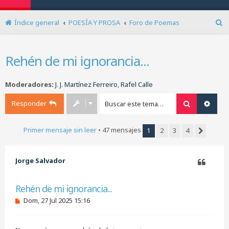
Índice general
POESÍA Y PROSA
Foro de Poemas
B
u
s
Rehén de mi ignorancia...
c
a
r
Moderadores:
J. J. Martínez Ferreiro
,
Rafel Calle
Responder
Buscar
Búsq
Primer mensaje sin leer
• 47 mensajes
1
2
3
4
Siguiente
Jorge Salvador
Citar
Rehén de mi ignorancia...
M
Dom, 27 Jul 2025 15:16
e
n
s