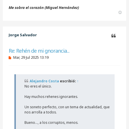
Me sobra el corazón (Miguel Hernández)
A
r
r
i
b
Jorge Salvador
a
Citar
Re: Rehén de mi gnorancia...
M
Mar, 29 Jul 2025 13:19
e
n
s
a
j
Alejandro Costa
escribió:
↑
e
No eres el único.
s
i
n
Hay muchos rehenes ignorantes.
l
e
Un soneto perfecto, con un tema de actualidad, que
e
nos arrolla a todos.
r
Bueno..., a los corruptos, menos.