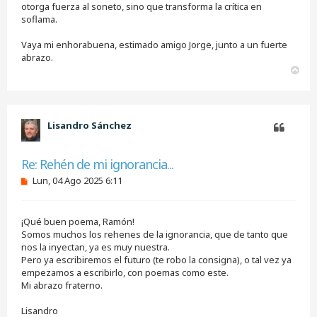
otorga fuerza al soneto, sino que transforma la crítica en
soflama.
Vaya mi enhorabuena, estimado amigo Jorge, junto a un fuerte
abrazo.
A
r
r
i
b
Lisandro Sánchez
a
Citar
Re: Rehén de mi ignorancia...
M
Lun, 04 Ago 2025 6:11
e
n
s
¡Qué buen poema, Ramón!
a
j
Somos muchos los rehenes de la ignorancia, que de tanto que
e
nos la inyectan, ya es muy nuestra.
s
Pero ya escribiremos el futuro (te robo la consigna), o tal vez ya
i
empezamos a escribirlo, con poemas como este.
n
Mi abrazo fraterno.
l
e
e
Lisandro