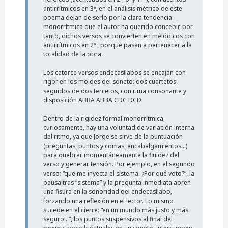
antirrítmicos en 3ª, en el análisis métrico de este
poema dejan de serlo por la clara tendencia
monorrítmica que el autor ha querido concebir, por
tanto, dichos versos se convierten en mélódicos con
antirrítmicos en 2ª , porque pasan a pertenecer a la
totalidad de la obra.
Los catorce versos endecasílabos se encajan con
rigor en los moldes del soneto: dos cuartetos
seguidos de dos tercetos, con rima consonante y
disposición ABBA ABBA CDC DCD.
Dentro de la rigidez formal monorrítmica,
curiosamente, hay una voluntad de variación interna
del ritmo, ya que Jorge se sirve de la puntuación
(preguntas, puntos y comas, encabalgamientos...)
para quebrar momentáneamente la fluidez del
verso y generar tensión. Por ejemplo, en el segundo
verso: “que me inyecta el sistema. ¿Por qué voto?”, la
pausa tras “sistema” y la pregunta inmediata abren
una fisura en la sonoridad del endecasílabo,
forzando una reflexión en el lector. Lo mismo
sucede en el cierre: “en un mundo más justo y más
seguro…”, los puntos suspensivos al final del