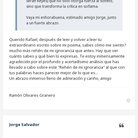
serán Reyes) que no solo otorga fuerza al soneto,
sino que transforma la crítica en soflama.
Vaya mi enhorabuena, estimado amigo Jorge, junto
a un fuerte abrazo.
Querido Rafael, después de leer y volver a leer tu
extraordinario escrito sobre mi poema, sabes cómo me siento?
mucho más rehén de mi ignorancia que antes. Hay que ver
cuánto sabes y qué bien lo expresas. Te estoy inmensamente
agradecido por el profundo y acertadísimo análisis que has
llevado a cabo sobre este "Rehén de mi ignorancia" al que con
tus palabras haces parecer mejor de lo que es...
Un abrazo inmenso lleno de admiración y cariño, amigo
Ramón Olivares Granero
A
r
r
i
b
Jorge Salvador
a
Citar