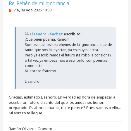
Re: Rehén de mi ignorancia...
M
Vie, 08 Ago 2025 10:53
e
n
s
a
j
Lisandro Sánchez
escribió:
↑
e
¡Qué buen poema, Ramón!
s
i
Somos muchos los rehenes de la ignorancia, que de
n
tanto que nos la inyectan, ya es muy nuestra.
l
Pero ya escribiremos el futuro (te robo la consigna),
e
o tal vez ya empezamos a escribirlo, con poemas
e
como este.
r
Mi abrazo fraterno.
Lisandro
Gracias, estimado Lisandro. En verdad es hora de empezar a
escribir un futuro distinto del que los amos nos tienen
preparado. Es ahora o nunca, no te parece? Pues vamos a ello...
Mi abrazo te llegue
Ramón Olivares Granero