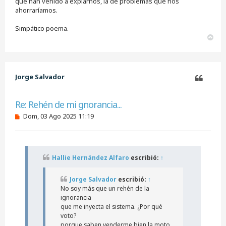
que han venido a expiarnos, la de problemas que nos
ahorraríamos.
Simpático poema.
A
r
r
i
b
Jorge Salvador
a
Citar
Re: Rehén de mi gnorancia...
M
Dom, 03 Ago 2025 11:19
e
n
s
a
j
Hallie Hernández Alfaro
escribió:
↑
e
s
i
Jorge Salvador
escribió:
↑
n
No soy más que un rehén de la
l
ignorancia
e
e
que me inyecta el sistema. ¿Por qué
r
voto?
porque saben venderme bien la moto