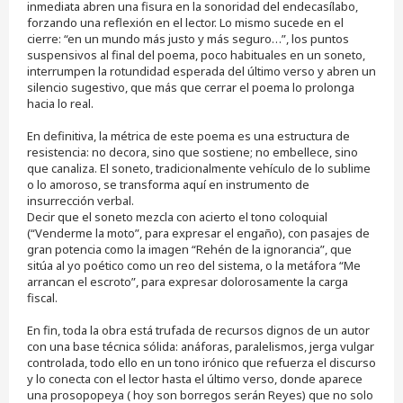
inmediata abren una fisura en la sonoridad del endecasílabo,
forzando una reflexión en el lector. Lo mismo sucede en el
cierre: “en un mundo más justo y más seguro…”, los puntos
suspensivos al final del poema, poco habituales en un soneto,
interrumpen la rotundidad esperada del último verso y abren un
silencio sugestivo, que más que cerrar el poema lo prolonga
hacia lo real.
En definitiva, la métrica de este poema es una estructura de
resistencia: no decora, sino que sostiene; no embellece, sino
que canaliza. El soneto, tradicionalmente vehículo de lo sublime
o lo amoroso, se transforma aquí en instrumento de
insurrección verbal.
Decir que el soneto mezcla con acierto el tono coloquial
(“Venderme la moto”, para expresar el engaño), con pasajes de
gran potencia como la imagen “Rehén de la ignorancia”, que
sitúa al yo poético como un reo del sistema, o la metáfora “Me
arrancan el escroto”, para expresar dolorosamente la carga
fiscal.
En fin, toda la obra está trufada de recursos dignos de un autor
con una base técnica sólida: anáforas, paralelismos, jerga vulgar
controlada, todo ello en un tono irónico que refuerza el discurso
y lo conecta con el lector hasta el último verso, donde aparece
una prosopopeya ( hoy son borregos serán Reyes) que no solo