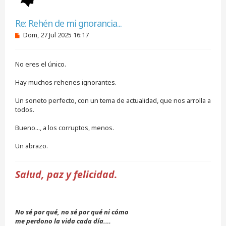
Citar
Re: Rehén de mi gnorancia...
M
Dom, 27 Jul 2025 16:17
e
n
s
No eres el único.
a
j
e
Hay muchos rehenes ignorantes.
s
i
Un soneto perfecto, con un tema de actualidad, que nos arrolla a
n
todos.
l
e
e
Bueno..., a los corruptos, menos.
r
Un abrazo.
Salud, paz y felicidad.
No sé por qué, no sé por qué ni cómo
me perdono la vida cada día.…