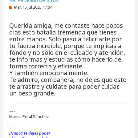
Re: Pabellón de Ictus
M
Mar, 15 Jul 2025 17:04
e
n
s
Querida amiga, me contaste hace pocos
a
j
días esta batalla tremenda que tienes
e
entre manos. Solo paso a felicitarte por
s
i
tu fuerza increíble, porque te implicas a
n
fondo y no solo en el cuidado y atención,
l
e
te informas y estudias cómo hacerlo de
e
forma correcta y eficiente.
r
Y también emocionalmente.
Te admiro, compañera, no dejes que esto
te arrastre y cuídate para poder cuidar.
un beso grande.
—-
Marisa Peral Sánchez
——
¡Nunca te dejes poner