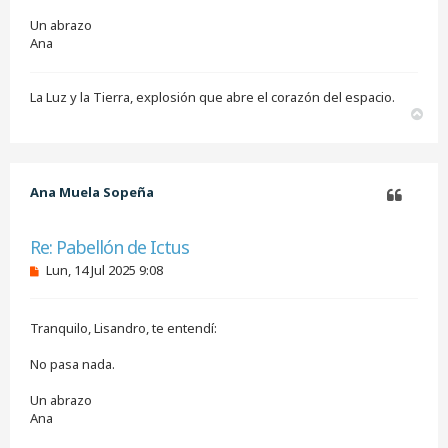
Un abrazo
Ana
La Luz y la Tierra, explosión que abre el corazón del espacio.
A
r
r
i
b
Ana Muela Sopeña
a
Citar
Re: Pabellón de Ictus
M
Lun, 14 Jul 2025 9:08
e
n
s
Tranquilo, Lisandro, te entendí:
a
j
e
No pasa nada.
s
i
Un abrazo
n
Ana
l
e