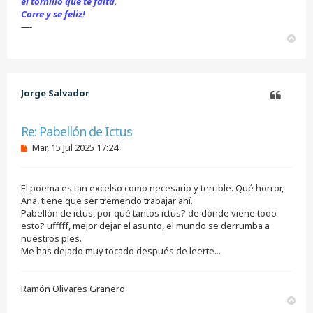
el tornillo que te falta.
Corre y se feliz!
—-
A
r
r
i
b
Jorge Salvador
a
Citar
Re: Pabellón de Ictus
M
Mar, 15 Jul 2025 17:24
e
n
s
El poema es tan excelso como necesario y terrible. Qué horror,
a
j
Ana, tiene que ser tremendo trabajar ahí.
e
Pabellón de ictus, por qué tantos ictus? de dónde viene todo
s
esto? ufffff, mejor dejar el asunto, el mundo se derrumba a
i
nuestros pies.
n
Me has dejado muy tocado después de leerte...
l
e
e
r
Ramón Olivares Granero
A
r