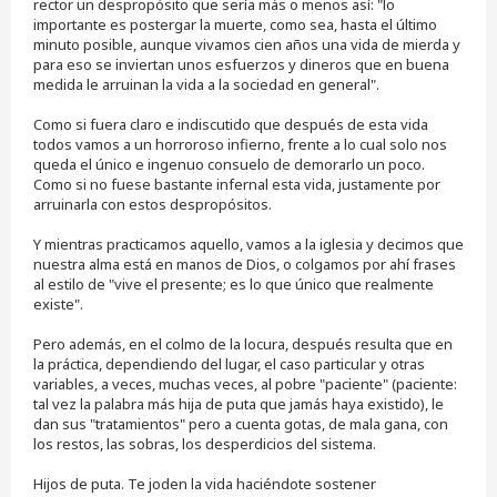
rector un despropósito que sería más o menos así: "lo
i
importante es postergar la muerte, como sea, hasta el último
n
minuto posible, aunque vivamos cien años una vida de mierda y
l
e
para eso se inviertan unos esfuerzos y dineros que en buena
e
medida le arruinan la vida a la sociedad en general".
r
Como si fuera claro e indiscutido que después de esta vida
todos vamos a un horroroso infierno, frente a lo cual solo nos
queda el único e ingenuo consuelo de demorarlo un poco.
Como si no fuese bastante infernal esta vida, justamente por
arruinarla con estos despropósitos.
Y mientras practicamos aquello, vamos a la iglesia y decimos que
nuestra alma está en manos de Dios, o colgamos por ahí frases
al estilo de "vive el presente; es lo que único que realmente
existe".
Pero además, en el colmo de la locura, después resulta que en
la práctica, dependiendo del lugar, el caso particular y otras
variables, a veces, muchas veces, al pobre "paciente" (paciente:
tal vez la palabra más hija de puta que jamás haya existido), le
dan sus "tratamientos" pero a cuenta gotas, de mala gana, con
los restos, las sobras, los desperdicios del sistema.
Hijos de puta. Te joden la vida haciéndote sostener