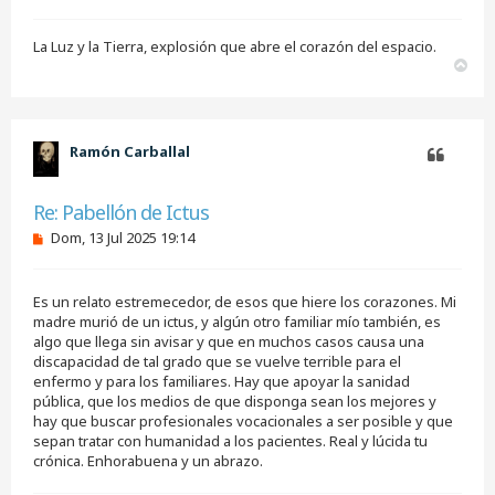
La Luz y la Tierra, explosión que abre el corazón del espacio.
A
r
r
i
b
Ramón Carballal
a
Citar
Re: Pabellón de Ictus
M
Dom, 13 Jul 2025 19:14
e
n
s
Es un relato estremecedor, de esos que hiere los corazones. Mi
a
j
madre murió de un ictus, y algún otro familiar mío también, es
e
algo que llega sin avisar y que en muchos casos causa una
s
discapacidad de tal grado que se vuelve terrible para el
i
enfermo y para los familiares. Hay que apoyar la sanidad
n
pública, que los medios de que disponga sean los mejores y
l
e
hay que buscar profesionales vocacionales a ser posible y que
e
sepan tratar con humanidad a los pacientes. Real y lúcida tu
r
crónica. Enhorabuena y un abrazo.