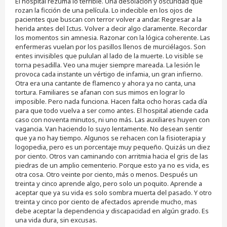
El hospital rezuma lo terrible. Una desolación y oscuridad que
a
j
rozan la ficción de una película. Lo indecible en los ojos de
e
pacientes que buscan con terror volver a andar. Regresar a la
s
herida antes del Ictus. Volver a decir algo claramente. Recordar
i
los momentos sin amnesia. Razonar con la lógica coherente. Las
n
enfermeras vuelan por los pasillos llenos de murciélagos. Son
l
e
entes invisibles que pululan al lado de la muerte. Lo visible se
e
torna pesadilla. Veo una mujer siempre mareada. La lesión le
r
provoca cada instante un vértigo de infamia, un gran infierno.
Otra era una cantante de flamenco y ahora ya no canta, una
tortura. Familiares se afanan con sus mimos en lograr lo
imposible. Pero nada funciona. Hacen falta ocho horas cada día
para que todo vuelva a ser como antes. El hospital atiende cada
caso con noventa minutos, ni uno más. Las auxiliares huyen con
vagancia. Van haciendo lo suyo lentamente. No desean sentir
que ya no hay tiempo. Algunos se rehacen con la fisioterapia y
logopedia, pero es un porcentaje muy pequeño. Quizás un diez
por ciento. Otros van caminando con arritmia hacia el gris de las
piedras de un amplio cementerio. Porque esto ya no es vida, es
otra cosa. Otro veinte por ciento, más o menos. Después un
treinta y cinco aprende algo, pero solo un poquito. Aprende a
aceptar que ya su vida es solo sombra muerta del pasado. Y otro
treinta y cinco por ciento de afectados aprende mucho, mas
debe aceptar la dependencia y discapacidad en algún grado. Es
una vida dura, sin excusas.