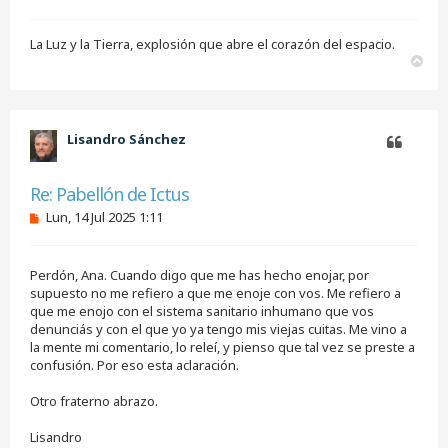
La Luz y la Tierra, explosión que abre el corazón del espacio.
A
r
r
i
b
Lisandro Sánchez
a
Citar
Re: Pabellón de Ictus
M
Lun, 14 Jul 2025 1:11
e
n
s
Perdón, Ana. Cuando digo que me has hecho enojar, por
a
j
supuesto no me refiero a que me enoje con vos. Me refiero a
e
que me enojo con el sistema sanitario inhumano que vos
s
denunciás y con el que yo ya tengo mis viejas cuitas. Me vino a
i
la mente mi comentario, lo releí, y pienso que tal vez se preste a
n
confusión. Por eso esta aclaración.
l
e
e
Otro fraterno abrazo.
r
Lisandro