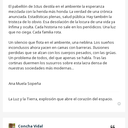
El pabellón de Ictus destila en el ambiente la esperanza
mezclada con la herida más honda. La verdad de una crónica
anunciada. Estadísticas plenas, salud pública. Hay también la
tristeza de lo obvio. Esa desolación de la locura de una vida ya
ínfima y oculta. Cada historia no sale en los periódicos. Una luz
que no ciega. Cada familia rota.
Un silencio que flota en el ambiente, una neblina. Los sueños
inconclusos ahora yacen en camas con barreras. Ilusiones
perdidas que se alzan con los cuerpos pesados, con las grúas.
Un problema de todos, del que apenas se habla. Tras las
cortinas duermen los susurros sobre esta lacra densa de
nuestras sociedades más modernas...
Ana Muela Sopeña
La Luz y la Tierra, explosión que abre el corazón del espacio.
A
r
r
i
b
Concha Vidal
a