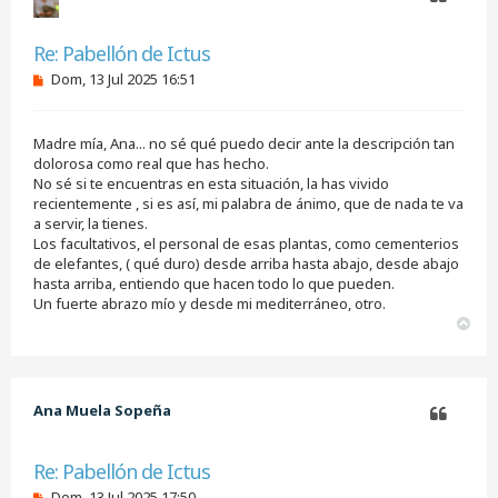
Citar
Re: Pabellón de Ictus
M
Dom, 13 Jul 2025 16:51
e
n
s
Madre mía, Ana... no sé qué puedo decir ante la descripción tan
a
j
dolorosa como real que has hecho.
e
No sé si te encuentras en esta situación, la has vivido
s
recientemente , si es así, mi palabra de ánimo, que de nada te va
i
a servir, la tienes.
n
Los facultativos, el personal de esas plantas, como cementerios
l
e
de elefantes, ( qué duro) desde arriba hasta abajo, desde abajo
e
hasta arriba, entiendo que hacen todo lo que pueden.
r
Un fuerte abrazo mío y desde mi mediterráneo, otro.
A
r
r
i
b
Ana Muela Sopeña
a
Citar
Re: Pabellón de Ictus
M
Dom, 13 Jul 2025 17:50