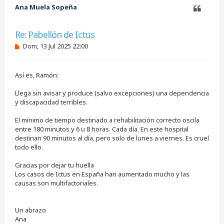
b
Ana Muela Sopeña
a
Citar
Re: Pabellón de Ictus
M
Dom, 13 Jul 2025 22:00
e
n
s
Así es, Ramón:
a
j
e
Llega sin avisar y produce (salvo excepciones) una dependencia
s
y discapacidad terribles.
i
n
El mínimo de tiempo destinado a rehabilitación correcto oscila
l
e
entre 180 minutos y 6 u 8 horas. Cada día. En este hospital
e
destinan 90 minutos al día, pero solo de lunes a viernes. Es cruel
r
todo ello.
Gracias por dejar tu huella
Los casos de Ictus en España han aumentado mucho y las
causas son multifactoriales.
Un abrazo
Ana