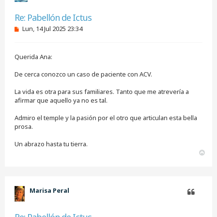
Citar
Re: Pabellón de Ictus
M
Lun, 14 Jul 2025 23:34
e
n
s
Querida Ana:
a
j
e
De cerca conozco un caso de paciente con ACV.
s
i
La vida es otra para sus familiares. Tanto que me atrevería a
n
afirmar que aquello ya no es tal.
l
e
e
Admiro el temple y la pasión por el otro que articulan esta bella
r
prosa.
Un abrazo hasta tu tierra.
A
r
r
i
b
Marisa Peral
a
Citar