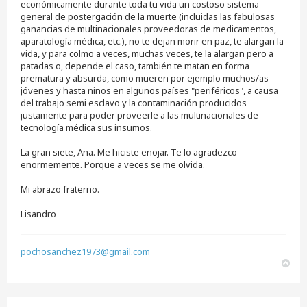
económicamente durante toda tu vida un costoso sistema
general de postergación de la muerte (incluidas las fabulosas
ganancias de multinacionales proveedoras de medicamentos,
aparatología médica, etc.), no te dejan morir en paz, te alargan la
vida, y para colmo a veces, muchas veces, te la alargan pero a
patadas o, depende el caso, también te matan en forma
prematura y absurda, como mueren por ejemplo muchos/as
jóvenes y hasta niños en algunos países "periféricos", a causa
del trabajo semi esclavo y la contaminación producidos
justamente para poder proveerle a las multinacionales de
tecnología médica sus insumos.
La gran siete, Ana. Me hiciste enojar. Te lo agradezco
enormemente. Porque a veces se me olvida.
Mi abrazo fraterno.
Lisandro
pochosanchez1973@gmail.com
A
r
r
i