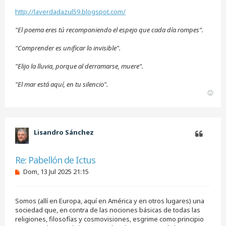
http://laverdadazul59.blogspot.com/
"El poema eres tú recomponiendo el espejo que cada día rompes".
"Comprender es unificar lo invisible".
"Elijo la lluvia, porque al derramarse, muere".
"El mar está aquí, en tu silencio".
A
r
r
i
b
Lisandro Sánchez
a
Citar
Re: Pabellón de Ictus
M
Dom, 13 Jul 2025 21:15
e
n
s
Somos (allí en Europa, aquí en América y en otros lugares) una
a
j
sociedad que, en contra de las nociones básicas de todas las
e
religiones, filosofías y cosmovisiones, esgrime como principio
s