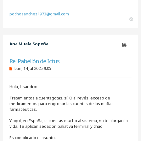
pochosanchez1973@gmail.com
A
r
r
i
b
Ana Muela Sopeña
a
Citar
Re: Pabellón de Ictus
M
Lun, 14 Jul 2025 9:05
e
n
s
Hola, Lisandro:
a
j
e
Tratamientos a cuentagotas, sí. O al revés, exceso de
s
medicamentos para engrosar las cuentas de las mafias
i
farmacéuticas.
n
l
e
Y aquí, en España, si cuestas mucho al sistema, no te alargan la
e
vida. Te aplican sedación paliativa terminal y chao.
r
Es complicado el asunto.