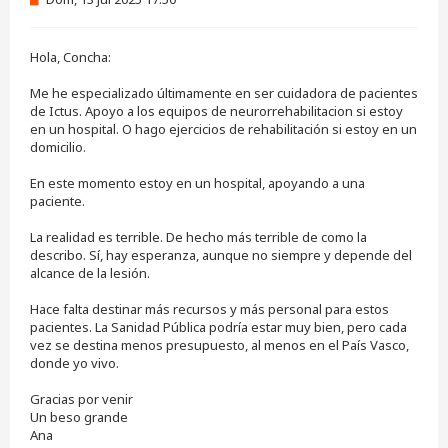
e
n
s
Hola, Concha:
a
j
e
Me he especializado últimamente en ser cuidadora de pacientes
s
de Ictus. Apoyo a los equipos de neurorrehabilitacion si estoy
i
en un hospital. O hago ejercicios de rehabilitación si estoy en un
n
domicilio.
l
e
e
En este momento estoy en un hospital, apoyando a una
r
paciente.
La realidad es terrible. De hecho más terrible de como la
describo. Sí, hay esperanza, aunque no siempre y depende del
alcance de la lesión.
Hace falta destinar más recursos y más personal para estos
pacientes. La Sanidad Pública podría estar muy bien, pero cada
vez se destina menos presupuesto, al menos en el País Vasco,
donde yo vivo.
Gracias por venir
Un beso grande
Ana