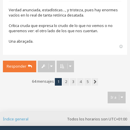
n
s
Verdad anunciada, estadísticas..., y tristeza, pues hay enormes
a
j
vacíos en lo real de tanta retórica desatada.
e
s
Crítica cruda que expresa lo crudo de lo que no vemos o no
i
queremos ver: el otro lado de los que nos cuentan.
n
l
e
Una abraçada.
e
A
r
r
r
i
Responder
b
a
64 mensajes
1
2
3
4
5
Siguiente
Ir a
Índice general
Todos los horarios son
UTC+01:00