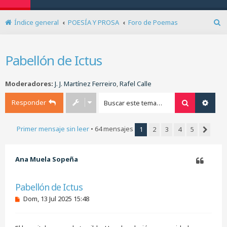
Índice general
POESÍA Y PROSA
Foro de Poemas
B
u
s
Pabellón de Ictus
c
a
r
Moderadores:
J. J. Martínez Ferreiro
,
Rafel Calle
Responder
Buscar
Búsq
Primer mensaje sin leer
• 64 mensajes
1
2
3
4
5
Siguien
Ana Muela Sopeña
Citar
Pabellón de Ictus
M
Dom, 13 Jul 2025 15:48
e
n
s