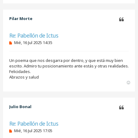
r
i
b
Pilar Morte
a
Citar
Re: Pabellón de Ictus
M
Mié, 16 Jul 2025 14:35
e
n
s
Un poema que nos desgarra por dentro, y que está muy bien
a
j
escrito. Admiro tu posicionamiento ante estás y otras realidades.
e
Felicidades.
s
Abrazos y salud
i
A
n
r
l
e
r
e
i
r
b
Julio Bonal
a
Citar
Re: Pabellón de Ictus
M
Mié, 16 Jul 2025 17:05
e