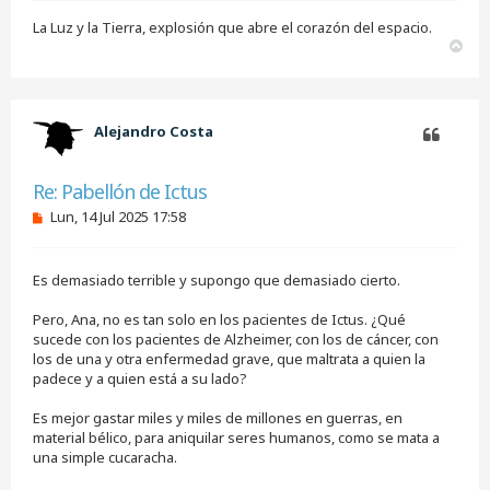
e
r
La Luz y la Tierra, explosión que abre el corazón del espacio.
A
r
r
i
b
Alejandro Costa
a
Citar
Re: Pabellón de Ictus
M
Lun, 14 Jul 2025 17:58
e
n
s
Es demasiado terrible y supongo que demasiado cierto.
a
j
e
Pero, Ana, no es tan solo en los pacientes de Ictus. ¿Qué
s
sucede con los pacientes de Alzheimer, con los de cáncer, con
i
los de una y otra enfermedad grave, que maltrata a quien la
n
padece y a quien está a su lado?
l
e
e
Es mejor gastar miles y miles de millones en guerras, en
r
material bélico, para aniquilar seres humanos, como se mata a
una simple cucaracha.