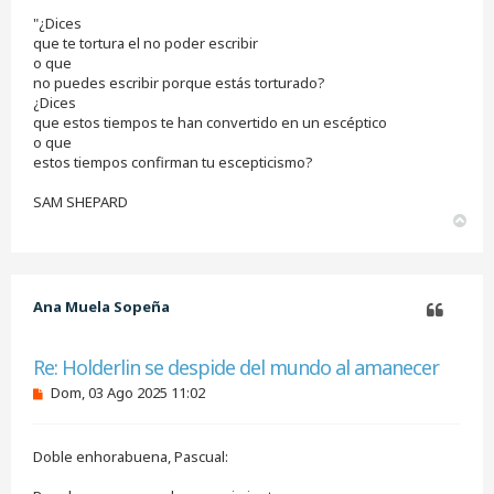
"¿Dices
que te tortura el no poder escribir
o que
no puedes escribir porque estás torturado?
¿Dices
que estos tiempos te han convertido en un escéptico
o que
estos tiempos confirman tu escepticismo?
SAM SHEPARD
A
r
r
i
b
Ana Muela Sopeña
a
Citar
Re: Holderlin se despide del mundo al amanecer
M
Dom, 03 Ago 2025 11:02
e
n
s
Doble enhorabuena, Pascual:
a
j
e