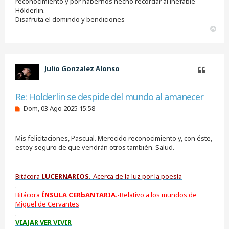
reconocimiento y por habernos hecho recordar al inefable
e
Hölderlin.
s
Disafruta el domindo y bendiciones
i
A
n
r
l
e
r
e
i
r
b
Julio Gonzalez Alonso
a
Citar
Re: Holderlin se despide del mundo al amanecer
M
Dom, 03 Ago 2025 15:58
e
n
s
Mis felicitaciones, Pascual. Merecido reconocimiento y, con éste,
a
j
estoy seguro de que vendrán otros también. Salud.
e
s
i
Bitácora
LUCERNARIOS
.-Acerca de la luz por la poesía
n
l
.
e
Bitácora
ÍNSULA CERbANTARIA
.-Relativo a los mundos de
e
Miguel de Cervantes
r
.
VIAJAR VER VIVIR