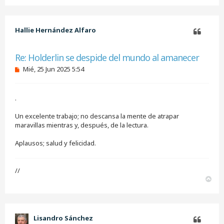
r
r
i
b
Hallie Hernández Alfaro
a
Citar
Re: Holderlin se despide del mundo al amanecer
M
Mié, 25 Jun 2025 5:54
e
n
s
.
a
j
e
Un excelente trabajo; no descansa la mente de atrapar
s
maravillas mientras y, después, de la lectura.
i
n
Aplausos; salud y felicidad.
l
e
e
r
//
A
r
r
i
b
Lisandro Sánchez
a