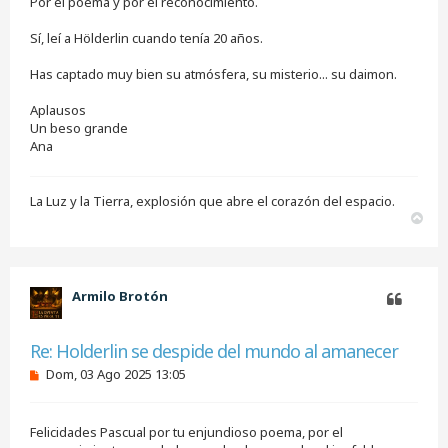
Por el poema y por el reconocimiento.
s
i
Sí, leí a Hölderlin cuando tenía 20 años.
n
l
e
Has captado muy bien su atmósfera, su misterio... su daimon.
e
r
Aplausos
Un beso grande
Ana
La Luz y la Tierra, explosión que abre el corazón del espacio.
A
r
r
i
b
Armilo Brotón
a
Citar
Re: Holderlin se despide del mundo al amanecer
M
Dom, 03 Ago 2025 13:05
e
n
s
Felicidades Pascual por tu enjundioso poema, por el
a
j