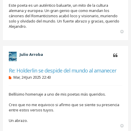
s
Este poeta es un auténtico baluarte, un mito de la cultura
a
j
alemana y europea. Un gran genio que como mandan los
e
cánones del Romanticismos acabó loco y visionario, muriendo
s
solo y olvidado del mundo. Un fuerte abrazo y gracias, querido
i
Alejandro.
n
A
l
e
r
e
r
r
i
b
Julio Arroba
a
Citar
Re: Holderlin se despide del mundo al amanecer
M
Mar, 24 Jun 2025 22:43
e
n
s
Bellísimo homenaje a uno de mis poetas más queridos.
a
j
e
Creo que no me equivoco si afirmo que se siente su presencia
s
entre estos versos tuyos.
i
n
Un abrazo.
l
e
A
e
r