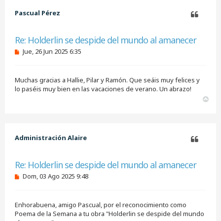
b
Pascual Pérez
a
Citar
Re: Holderlin se despide del mundo al amanecer
M
Jue, 26 Jun 2025 6:35
e
n
s
Muchas gracias a Hallie, Pilar y Ramón. Que seáis muy felices y
a
j
lo paséis muy bien en las vacaciones de verano. Un abrazo!
e
A
s
r
i
r
n
i
l
e
b
Administración Alaire
e
a
r
Citar
Re: Holderlin se despide del mundo al amanecer
M
Dom, 03 Ago 2025 9:48
e
n
s
Enhorabuena, amigo Pascual, por el reconocimiento como
a
j
Poema de la Semana a tu obra "Holderlin se despide del mundo
e