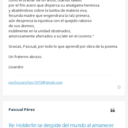
por el frío acero que dispersa su amalgama hermosa
y abatiéndose sobre la tumba de materia viva,
fecunda madre que engendrara la raíz primera,
aún desprecia la injusticia con el quejido rabioso
de sus átomos,
inútilmente en la unidad obstinados,
amorosamente aferrados a su latir en el cosmos."
Gracias, Pascual, por todo lo que aprendí por obra de tu poema.
Un fraterno abrazo.
Lisandro
pochosanchez1973@gmail.com
A
r
r
i
b
Pascual Pérez
a
Citar
Re: Holderlin se despide del mundo al amanecer