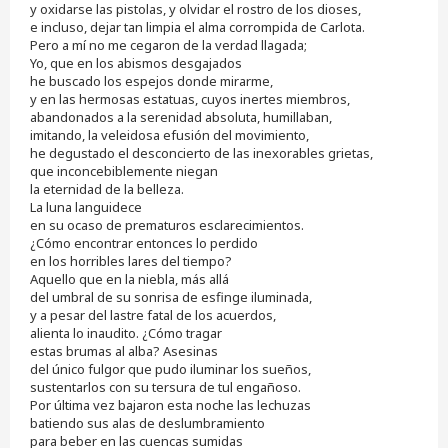
y oxidarse las pistolas, y olvidar el rostro de los dioses,
e incluso, dejar tan limpia el alma corrompida de Carlota.
Pero a mí no me cegaron de la verdad llagada;
Yo, que en los abismos desgajados
he buscado los espejos donde mirarme,
y en las hermosas estatuas, cuyos inertes miembros,
abandonados a la serenidad absoluta, humillaban,
imitando, la veleidosa efusión del movimiento,
he degustado el desconcierto de las inexorables grietas,
que inconcebiblemente niegan
la eternidad de la belleza.
La luna languidece
en su ocaso de prematuros esclarecimientos.
¿Cómo encontrar entonces lo perdido
en los horribles lares del tiempo?
Aquello que en la niebla, más allá
del umbral de su sonrisa de esfinge iluminada,
y a pesar del lastre fatal de los acuerdos,
alienta lo inaudito. ¿Cómo tragar
estas brumas al alba? Asesinas
del único fulgor que pudo iluminar los sueños,
sustentarlos con su tersura de tul engañoso.
Por última vez bajaron esta noche las lechuzas
batiendo sus alas de deslumbramiento
para beber en las cuencas sumidas