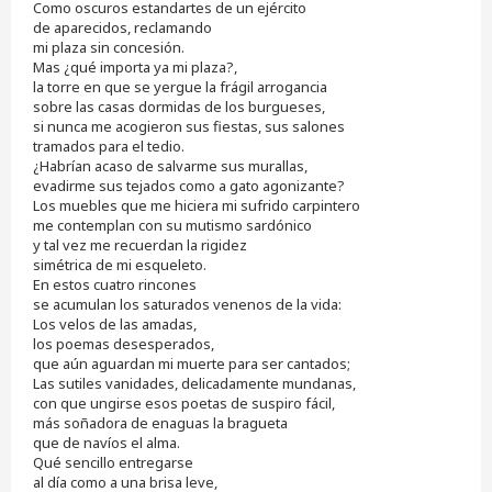
Como oscuros estandartes de un ejército
de aparecidos, reclamando
mi plaza sin concesión.
Mas ¿qué importa ya mi plaza?,
la torre en que se yergue la frágil arrogancia
sobre las casas dormidas de los burgueses,
si nunca me acogieron sus fiestas, sus salones
tramados para el tedio.
¿Habrían acaso de salvarme sus murallas,
evadirme sus tejados como a gato agonizante?
Los muebles que me hiciera mi sufrido carpintero
me contemplan con su mutismo sardónico
y tal vez me recuerdan la rigidez
simétrica de mi esqueleto.
En estos cuatro rincones
se acumulan los saturados venenos de la vida:
Los velos de las amadas,
los poemas desesperados,
que aún aguardan mi muerte para ser cantados;
Las sutiles vanidades, delicadamente mundanas,
con que ungirse esos poetas de suspiro fácil,
más soñadora de enaguas la bragueta
que de navíos el alma.
Qué sencillo entregarse
al día como a una brisa leve,