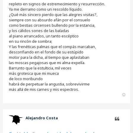
repleto en signos de estremecimiento y resurrección.
Ya me derramo como un rescoldo líquido.
¿Qué más sincero pierdo que las alegres visitas?,
siempre con su absurdo afán por el consuelo
como bestias circenses bullendo por la estancia,
y los cálidos sones de las baladas
al piano arrancados, un tanto escéptico
en su rincón de sombra;
Y las frenéticas palmas que el compás marcaban,
desconfiando en el fondo de su estúpido
motor para la dicha, al tiempo que aplastaban
las moscas pegajosas que mi alma expelía.
Barrunto que la estulticia, mil veces
más grotesca que mi mueca
de loco moribundo
habrá de perpetuar la angustia, sobrevivirme
más allá de mis carnes y mis espectros.
A
r
r
i
b
Alejandro Costa
a
Citar