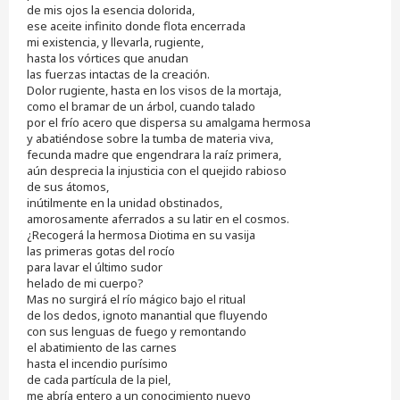
de mis ojos la esencia dolorida,
ese aceite infinito donde flota encerrada
mi existencia, y llevarla, rugiente,
hasta los vórtices que anudan
las fuerzas intactas de la creación.
Dolor rugiente, hasta en los visos de la mortaja,
como el bramar de un árbol, cuando talado
por el frío acero que dispersa su amalgama hermosa
y abatiéndose sobre la tumba de materia viva,
fecunda madre que engendrara la raíz primera,
aún desprecia la injusticia con el quejido rabioso
de sus átomos,
inútilmente en la unidad obstinados,
amorosamente aferrados a su latir en el cosmos.
¿Recogerá la hermosa Diotima en su vasija
las primeras gotas del rocío
para lavar el último sudor
helado de mi cuerpo?
Mas no surgirá el río mágico bajo el ritual
de los dedos, ignoto manantial que fluyendo
con sus lenguas de fuego y remontando
el abatimiento de las carnes
hasta el incendio purísimo
de cada partícula de la piel,
me abría entero a un conocimiento nuevo