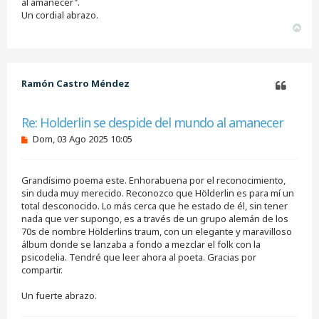
al amanecer".
s
Un cordial abrazo.
i
A
n
r
l
e
r
e
i
r
b
Ramón Castro Méndez
a
Citar
Re: Holderlin se despide del mundo al amanecer
M
Dom, 03 Ago 2025 10:05
e
n
s
Grandísimo poema este. Enhorabuena por el reconocimiento,
a
j
sin duda muy merecido. Reconozco que Hölderlin es para mí un
e
total desconocido. Lo más cerca que he estado de él, sin tener
s
nada que ver supongo, es a través de un grupo alemán de los
i
70s de nombre Hölderlins traum, con un elegante y maravilloso
n
álbum donde se lanzaba a fondo a mezclar el folk con la
l
e
psicodelia. Tendré que leer ahora al poeta. Gracias por
e
compartir.
r
Un fuerte abrazo.