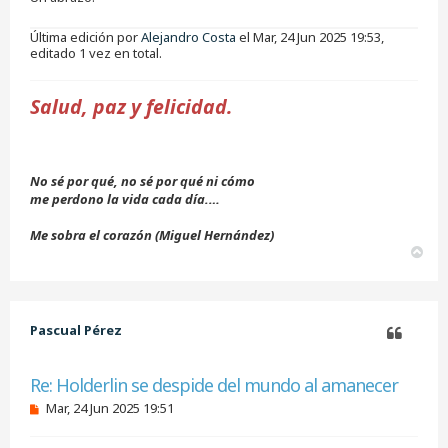
Última edición por
Alejandro Costa
el Mar, 24 Jun 2025 19:53,
editado 1 vez en total.
Salud, paz y felicidad.
No sé por qué, no sé por qué ni cómo
me perdono la vida cada día.…
Me sobra el corazón (Miguel Hernández)
A
r
r
i
b
Pascual Pérez
a
Citar
Re: Holderlin se despide del mundo al amanecer
M
Mar, 24 Jun 2025 19:51
e
n