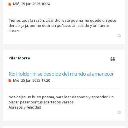
M
Mié, 25 Jun 2025 10:24
e
n
s
Tienes toda la razón, Lisandro, este poema me quedó un poco
a
j
denso, ja ja, por no decir un peñazo. Un saludo y un fuerte
e
abrazo.
s
A
i
r
n
r
l
i
e
e
b
Pilar Morte
r
a
Citar
Re: Holderlin se despide del mundo al amanecer
M
Mié, 25 Jun 2025 17:20
e
n
s
Nos dejas un buen poema, para leer despacio y aprender. Un
a
j
placer pasar por tus acertados versos.
e
Abrazos y felicidad
s
A
i
r
n
r
l
i
e