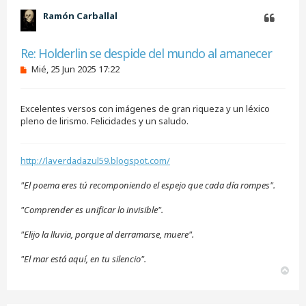
e
b
Ramón Carballal
r
a
Citar
Re: Holderlin se despide del mundo al amanecer
M
Mié, 25 Jun 2025 17:22
e
n
s
Excelentes versos con imágenes de gran riqueza y un léxico
a
j
pleno de lirismo. Felicidades y un saludo.
e
s
i
http://laverdadazul59.blogspot.com/
n
l
e
"El poema eres tú recomponiendo el espejo que cada día rompes".
e
r
"Comprender es unificar lo invisible".
"Elijo la lluvia, porque al derramarse, muere".
"El mar está aquí, en tu silencio".
A
r
r
i