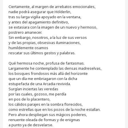
j
e
Ciertamente, al margen de arrebatos emocionales,
s
nadie podrá asegurar que Hölderlin,
i
tras su larga vigilia apoyado en la ventana,
n
y antes del apagamiento definitivo,
l
e
se extasiara con la imagen de un nuevo y hermoso,
e
postrero amanecer.
r
Sin embargo, nosotros, a la luz de sus versos
y de las propias, obsesivas iluminaciones,
humildemente osamos
rescatar sus últimos gestos y palabras.
Qué hermosa noche, profusa de fantasmas.
Largamente he contemplado las densas madreselvas,
los bosques frondosos más allá del horizonte
que un día me embriagaron con la dicha
estupefacta de una Arcadia revivida.
Surgían inciertas las veredas
por las cuales, gozoso, me perdía
en pos de lo placentero,
los cálidos parajes en la sombra florecidos,
como estrellas que en los pozos de la noche estallan.
Pero ahora despliegan sus mágicos poderes,
renuente oleada de formas y de enigmas
a punto ya de desvelarse.