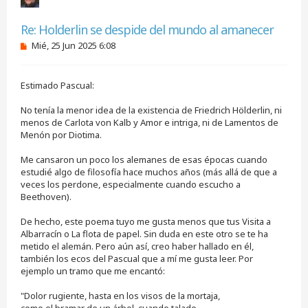
Citar
Re: Holderlin se despide del mundo al amanecer
M
Mié, 25 Jun 2025 6:08
e
n
s
Estimado Pascual:
a
j
e
No tenía la menor idea de la existencia de Friedrich Hölderlin, ni
s
menos de Carlota von Kalb y Amor e intriga, ni de Lamentos de
i
Menón por Diotima.
n
l
e
Me cansaron un poco los alemanes de esas épocas cuando
e
estudié algo de filosofía hace muchos años (más allá de que a
r
veces los perdone, especialmente cuando escucho a
Beethoven).
De hecho, este poema tuyo me gusta menos que tus Visita a
Albarracín o La flota de papel. Sin duda en este otro se te ha
metido el alemán. Pero aún así, creo haber hallado en él,
también los ecos del Pascual que a mí me gusta leer. Por
ejemplo un tramo que me encantó:
"Dolor rugiente, hasta en los visos de la mortaja,
como el bramar de un árbol, cuando talado