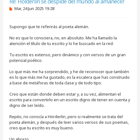
Re: Holderlin se despide del mundo al amanecer
M
Mar, 24 Jun 2025 19:28
e
n
s
Supongo que te referirás al poeta alemán.
a
j
e
No es que lo conociera, no, en absoluto. Me ha llamado la
s
atención el título de tu escrito y lo he buscado en la red.
i
n
Tu escrito es extenso, pero dinámico y con versos de un gran
l
e
potencial poético.
e
r
Lo que más me ha sorprendido, y he de reconocer que también
es lo que más me ha gustado, es la escalera que has construido
a base de metáforas de toda clase y de todo tipo.
Creo que están donde deben estar y, a su vez, alimentan el
escrito para convertirlo en un escrito digno de tener en cuenta y
digno de ser leído.
Repito, no conocía a Hörderlin, pero si realmente se trata del
poeta alemán, y después de leer varios versos de sus poemas,
creo que tu escrito es muy bueno.
Un abrazo.