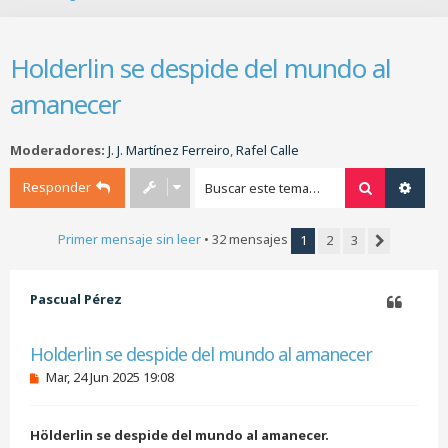
B
u
s
Holderlin se despide del mundo al
c
a
amanecer
r
Moderadores:
J. J. Martínez Ferreiro
,
Rafel Calle
Responder
Buscar
Búsq
Primer mensaje sin leer
• 32 mensajes
1
2
3
Siguiente
Pascual Pérez
Citar
Holderlin se despide del mundo al amanecer
M
Mar, 24 Jun 2025 19:08
e
n
s
Hölderlin se despide del mundo al amanecer.
a