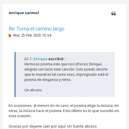
i
b
enrique sanmol
a
Citar
Re: Toma el camino largo
M
Mar, 25 Feb 2025 15:34
e
n
s
a
j
F. Enrique
escribió:
↑
e
Hermoso poema este que nos ofreces, Enrique,
s
i
elegida con tacto esta canción. Solo puedo decirte
n
que te muestras tal como eres, impregnado está el
l
poema de elegancia y ritmo.
e
e
Un abrazo.
r
En ocasiones, al menos en mi caso, el poema elige la música, en
otras, la música hace el poema. Esto último es lo que sucedió en
esta ocasión.
Gracias por dejarte caer por aquí. Un fuerte abrazo.