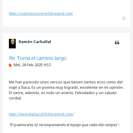
http://rastrosporvenir.blogspot.com
A
r
r
i
b
Ramón Carballal
a
Citar
Re: Toma el camino largo
M
Mié, 26 Feb 2025 9:52
e
n
s
Me han parecido unos versos que tienen ciertos ecos como del
a
j
viaje a Ítaca. Es un poema muy logrado, excelente en mi opinión.
e
El cierre, además, es todo un acierto. Felicidades y un saludo
s
cordial.
i
n
l
e
http://laverdadazul59.blogspot.com/
e
r
"El poema eres tú recomponiendo el espejo que cada día rompes".