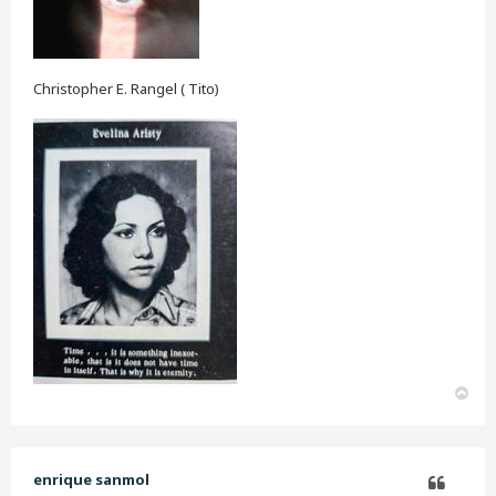
Christopher E. Rangel ( Tito)
A
r
r
i
b
enrique sanmol
a