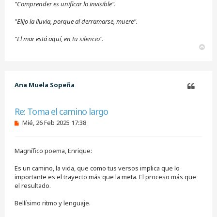
"Comprender es unificar lo invisible".
"Elijo la lluvia, porque al derramarse, muere".
"El mar está aquí, en tu silencio".
A
r
r
i
b
Ana Muela Sopeña
a
Citar
Re: Toma el camino largo
M
Mié, 26 Feb 2025 17:38
e
n
s
Magnífico poema, Enrique:
a
j
e
Es un camino, la vida, que como tus versos implica que lo
s
importante es el trayecto más que la meta. El proceso más que
i
el resultado.
n
l
e
Bellísimo ritmo y lenguaje.
e
r