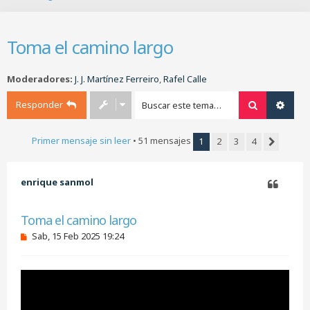
B
u
s
Toma el camino largo
c
a
r
Moderadores:
J. J. Martínez Ferreiro
,
Rafel Calle
Responder
Buscar
Búsq
Primer mensaje sin leer
• 51 mensajes
1
2
3
4
Siguiente
enrique sanmol
Citar
Toma el camino largo
M
Sab, 15 Feb 2025 19:24
e
n
s
a
j
e
s