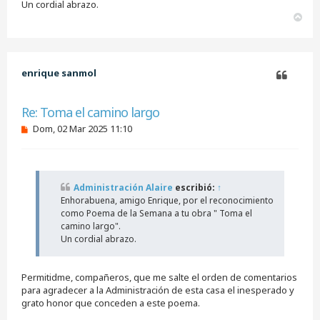
e
Un cordial abrazo.
s
A
i
r
n
r
l
i
e
e
b
enrique sanmol
r
a
Citar
Re: Toma el camino largo
M
Dom, 02 Mar 2025 11:10
e
n
s
a
j
Administración Alaire
escribió:
↑
e
Enhorabuena, amigo Enrique, por el reconocimiento
s
i
como Poema de la Semana a tu obra " Toma el
n
camino largo".
l
Un cordial abrazo.
e
e
r
Permitidme, compañeros, que me salte el orden de comentarios
para agradecer a la Administración de esta casa el inesperado y
grato honor que conceden a este poema.