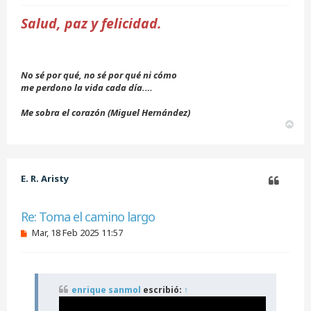
r
Salud, paz y felicidad.
No sé por qué, no sé por qué ni cómo
me perdono la vida cada día.…
Me sobra el corazón (Miguel Hernández)
A
r
r
i
b
E. R. Aristy
a
Citar
Re: Toma el camino largo
M
Mar, 18 Feb 2025 11:57
e
n
s
a
j
enrique sanmol
escribió:
↑
e
s