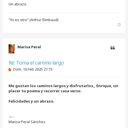
Un abrazo.
"Yo es otro" (Arthur Rimbaud)
A
r
r
i
b
Marisa Peral
a
Citar
Re: Toma el camino largo
M
Dom, 16 Feb 2025 21:15
e
n
s
Me gustan los caminos largos y disfrutarlos,, Enrique, un
a
j
placer tu poema y recorrer casa verso.
e
s
Felicidades y un abrazo.
i
n
l
e
—-
e
Marisa Peral Sánchez
r