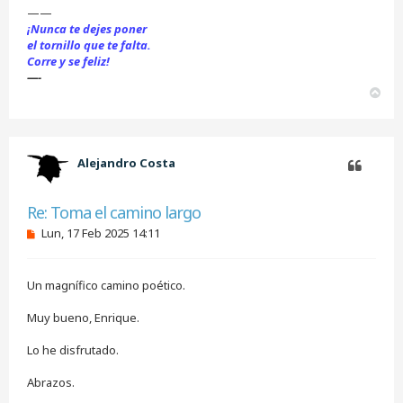
——
¡Nunca te dejes poner
el tornillo que te falta.
Corre y se feliz!
—-
A
r
r
i
b
Alejandro Costa
a
Citar
Re: Toma el camino largo
M
Lun, 17 Feb 2025 14:11
e
n
s
Un magnífico camino poético.
a
j
e
Muy bueno, Enrique.
s
i
Lo he disfrutado.
n
l
e
Abrazos.
e