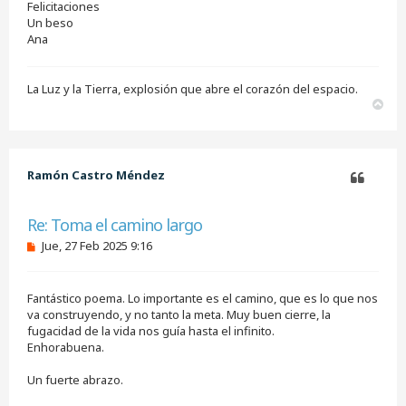
Felicitaciones
Un beso
Ana
La Luz y la Tierra, explosión que abre el corazón del espacio.
A
r
r
i
b
Ramón Castro Méndez
a
Citar
Re: Toma el camino largo
M
Jue, 27 Feb 2025 9:16
e
n
s
Fantástico poema. Lo importante es el camino, que es lo que nos
a
j
va construyendo, y no tanto la meta. Muy buen cierre, la
e
fugacidad de la vida nos guía hasta el infinito.
s
Enhorabuena.
i
n
Un fuerte abrazo.
l
e