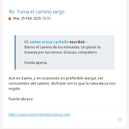
Citar
Re: Toma el camino largo
M
Mar, 25 Feb 2025 15:31
e
n
s
a
j
xaime oroza carballo
escribió:
↑
e
Eterno el camino de los nómadas. Un placer la
s
i
travesía por tus versos. Gracias, compañero.
n
l
Fonda aperta.
e
e
r
Asé es Xaime, y en ocasiones es preferible alargar, ser
conscientes del camino, disfrutar con lo que la naturaleza nos
regala.
Fuerte abrazo.
http://rastrosporvenir.blogspot.com
A
r
r