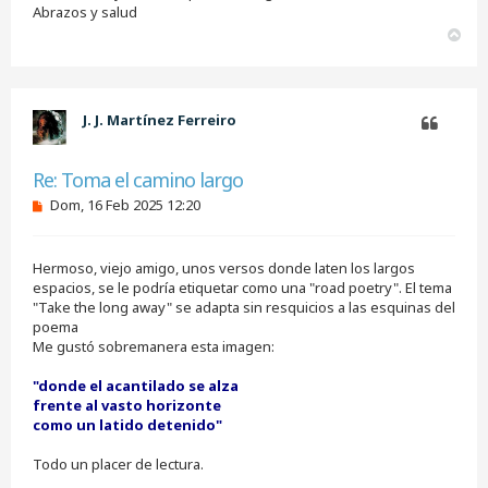
j
Abrazos y salud
e
A
s
r
i
r
n
i
l
e
b
J. J. Martínez Ferreiro
e
a
r
Citar
Re: Toma el camino largo
M
Dom, 16 Feb 2025 12:20
e
n
s
Hermoso, viejo amigo, unos versos donde laten los largos
a
j
espacios, se le podría etiquetar como una "road poetry". El tema
e
"Take the long away" se adapta sin resquicios a las esquinas del
s
poema
i
Me gustó sobremanera esta imagen:
n
l
e
"donde el acantilado se alza
e
frente al vasto horizonte
r
como un latido detenido"
Todo un placer de lectura.