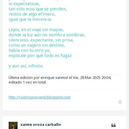
ni expectativas,
tan sólo ecos que se pierden,
restos de algo efímero,
igual que la inocencia.
Lejos, en el viaje sin mapas,
donde la luz aún no nombra sombras,
silencioso, expectante, sin prisa,
como un viajero sin destino,
habla con tu otro yo,
explícale por qué todo es fugaz
y aun así, infinito.
Última edición por
enrique sanmol
el Vie, 28 Mar 2025 20:04,
editado 1 vez en total.
http://rastrosporvenir.blogspot.com
A
r
r
i
b
xaime oroza carballo
a