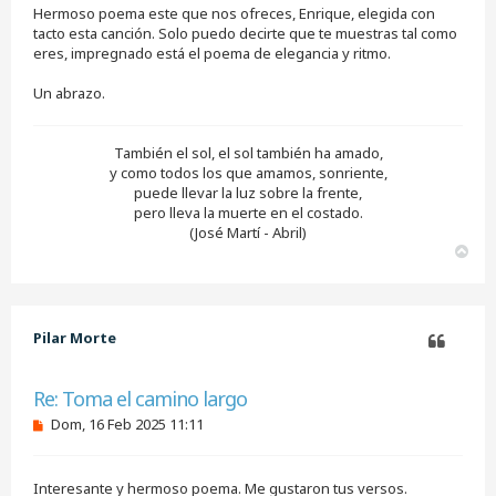
Hermoso poema este que nos ofreces, Enrique, elegida con
a
j
tacto esta canción. Solo puedo decirte que te muestras tal como
e
eres, impregnado está el poema de elegancia y ritmo.
s
i
Un abrazo.
n
l
e
e
También el sol, el sol también ha amado,
r
y como todos los que amamos, sonriente,
puede llevar la luz sobre la frente,
pero lleva la muerte en el costado.
(José Martí - Abril)
A
r
r
i
b
Pilar Morte
a
Citar
Re: Toma el camino largo
M
Dom, 16 Feb 2025 11:11
e
n
s
Interesante y hermoso poema. Me gustaron tus versos.
a