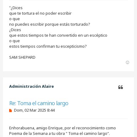
e
r
"¿Dices
que te tortura el no poder escribir
o que
no puedes escribir porque estás torturado?
¿Dices
que estos tiempos te han convertido en un escéptico
o que
estos tiempos confirman tu escepticismo?
SAM SHEPARD
A
r
r
i
b
Administración Alaire
a
Citar
Re: Toma el camino largo
M
Dom, 02 Mar 2025 8:44
e
n
s
Enhorabuena, amigo Enrique, por el reconocimiento como
a
j
Poema de la Semana a tu obra " Toma el camino largo".