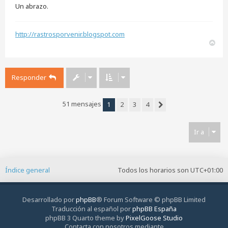
Un abrazo.
http://rastrosporvenir.blogspot.com
A
r
r
i
Responder
b
a
51 mensajes
1
2
3
4
Siguiente
Ir a
Índice general
Todos los horarios son
UTC+01:00
Desarrollado por
phpBB
® Forum Software © phpBB Limited
Traducción al español por
phpBB España
phpBB 3 Quarto theme by
PixelGoose Studio
Contacta con nosotros mediante