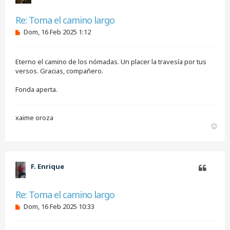
Citar
Re: Toma el camino largo
M
Dom, 16 Feb 2025 1:12
e
n
s
Eterno el camino de los nómadas. Un placer la travesía por tus
a
j
versos. Gracias, compañero.
e
s
Fonda aperta.
i
n
l
e
xaime oroza
e
A
r
r
r
i
b
F. Enrique
a
Citar
Re: Toma el camino largo
M
Dom, 16 Feb 2025 10:33
e
n
s