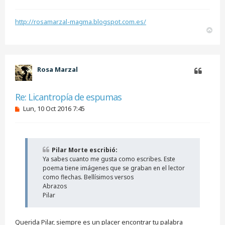
http://rosamarzal-magma.blogspot.com.es/
A
r
r
i
b
Rosa Marzal
a
Citar
Re: Licantropía de espumas
M
Lun, 10 Oct 2016 7:45
e
n
s
a
j
Pilar Morte escribió:
e
Ya sabes cuanto me gusta como escribes. Este
s
i
poema tiene imágenes que se graban en el lector
n
como flechas. Bellísimos versos
l
Abrazos
e
Pilar
e
r
Querida Pilar, siempre es un placer encontrar tu palabra