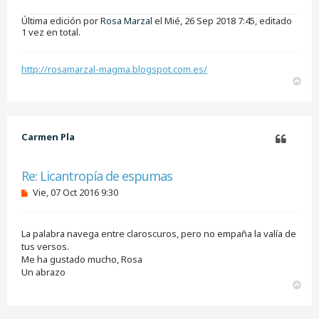
Última edición por
Rosa Marzal
el Mié, 26 Sep 2018 7:45, editado
1 vez en total.
http://rosamarzal-magma.blogspot.com.es/
A
r
r
i
b
Carmen Pla
a
Citar
Re: Licantropía de espumas
M
Vie, 07 Oct 2016 9:30
e
n
s
La palabra navega entre claroscuros, pero no empaña la valía de
a
j
tus versos.
e
Me ha gustado mucho, Rosa
s
Un abrazo
i
A
n
r
l
e
r