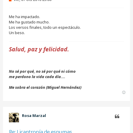
e
n
s
Me ha impactado.
a
j
Me ha gustado mucho.
e
Los versos finales, todo un espectáculo.
s
Un beso.
i
n
l
Salud, paz y felicidad.
e
e
r
No sé por qué, no sé por qué ni cómo
me perdono la vida cada día.…
Me sobra el corazón (Miguel Hernández)
A
r
r
i
b
Rosa Marzal
a
Citar
Re: Licantropía de espumas