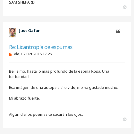
SAM SHEPARD
A
r
r
i
b
Just Gafar
a
Citar
Re: Licantropía de espumas
M
Vie, 07 Oct 2016 17:26
e
n
s
Bellísimo, hasta lo más profundo de la espina Rosa. Una
a
j
barbaridad.
e
s
Esa imágen de una autopsia al olvido, me ha gustado mucho.
i
n
Mi abrazo fuerte.
l
e
e
r
Algún día los poemas te sacarán los ojos.
A
r
r