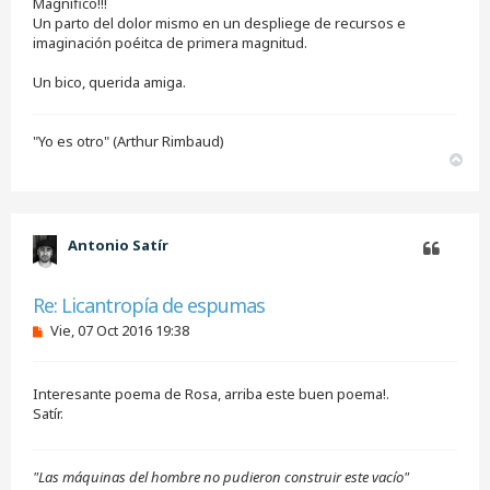
Magnífico!!!
a
j
Un parto del dolor mismo en un despliege de recursos e
e
imaginación poéitca de primera magnitud.
s
i
Un bico, querida amiga.
n
l
e
e
"Yo es otro" (Arthur Rimbaud)
r
A
r
r
i
b
Antonio Satír
a
Citar
Re: Licantropía de espumas
M
Vie, 07 Oct 2016 19:38
e
n
s
Interesante poema de Rosa, arriba este buen poema!.
a
j
Satír.
e
s
i
"Las máquinas del hombre no pudieron construir este vacío"
n