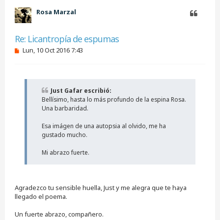
b
Rosa Marzal
a
Citar
Re: Licantropía de espumas
M
Lun, 10 Oct 2016 7:43
e
n
s
a
j
Just Gafar escribió:
e
Bellísimo, hasta lo más profundo de la espina Rosa.
s
i
Una barbaridad.
n
l
Esa imágen de una autopsia al olvido, me ha
e
gustado mucho.
e
r
Mi abrazo fuerte.
Agradezco tu sensible huella, Just y me alegra que te haya
llegado el poema.
Un fuerte abrazo, compañero.