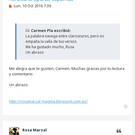
M
Lun, 10 Oct 2016 7:39
e
n
s
a
j
Carmen Pla escribió:
e
La palabra navega entre claroscuros, pero no
s
i
empaña la valía de tus versos.
n
Me ha gustado mucho, Rosa
l
Un abrazo
e
e
r
Me alegra que te gusten, Carmen. Muchas gracias por tu lectura
y comentario.
Un abrazo.
http://rosamarzal-magma.blogspot.com.es/
A
r
r
i
b
Rosa Marzal
a