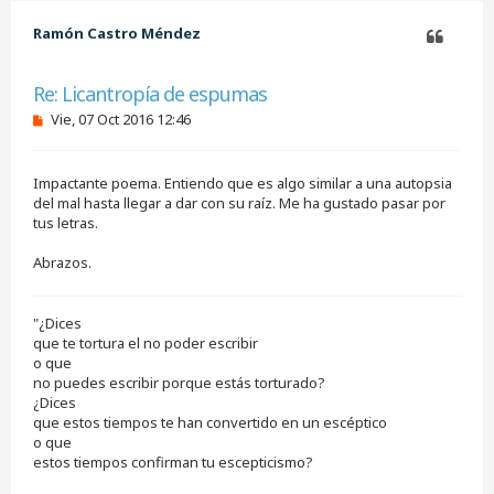
e
i
r
b
Ramón Castro Méndez
a
Citar
Re: Licantropía de espumas
M
Vie, 07 Oct 2016 12:46
e
n
s
Impactante poema. Entiendo que es algo similar a una autopsia
a
j
del mal hasta llegar a dar con su raíz. Me ha gustado pasar por
e
tus letras.
s
i
Abrazos.
n
l
e
e
"¿Dices
r
que te tortura el no poder escribir
o que
no puedes escribir porque estás torturado?
¿Dices
que estos tiempos te han convertido en un escéptico
o que
estos tiempos confirman tu escepticismo?