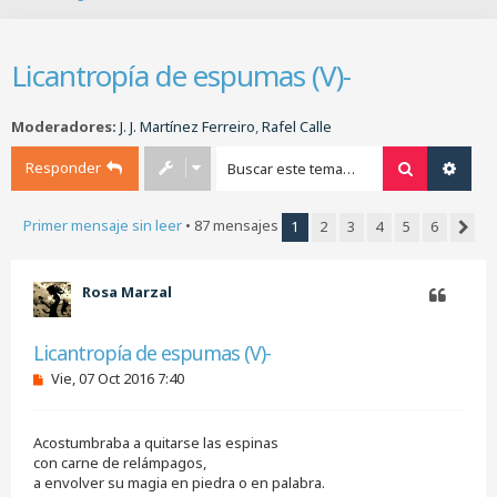
B
u
s
Licantropía de espumas (V)-
c
a
r
Moderadores:
J. J. Martínez Ferreiro
,
Rafel Calle
Responder
Buscar
Búsq
Primer mensaje sin leer
• 87 mensajes
1
2
3
4
5
6
Sigui
Rosa Marzal
Citar
Licantropía de espumas (V)-
M
Vie, 07 Oct 2016 7:40
e
n
s
Acostumbraba a quitarse las espinas
a
j
con carne de relámpagos,
e
a envolver su magia en piedra o en palabra.
s