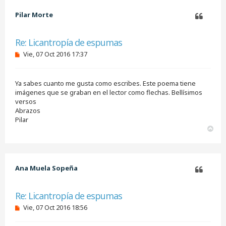
i
b
Pilar Morte
a
Citar
Re: Licantropía de espumas
M
Vie, 07 Oct 2016 17:37
e
n
s
Ya sabes cuanto me gusta como escribes. Este poema tiene
a
j
imágenes que se graban en el lector como flechas. Bellísimos
e
versos
s
Abrazos
i
Pilar
n
A
l
e
r
e
r
r
i
b
Ana Muela Sopeña
a
Citar
Re: Licantropía de espumas
M
Vie, 07 Oct 2016 18:56
e
n