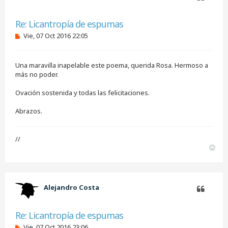
Citar
Re: Licantropía de espumas
M
Vie, 07 Oct 2016 22:05
e
n
s
Una maravilla inapelable este poema, querida Rosa. Hermoso a
a
j
más no poder.
e
s
Ovación sostenida y todas las felicitaciones.
i
n
Abrazos.
l
e
e
r
//
A
r
r
i
b
Alejandro Costa
a
Citar
Re: Licantropía de espumas
M
Vie, 07 Oct 2016 23:06