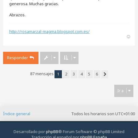
generosa. Muchas gracias.
Abrazos.
http://rosamarzal-magma.blogspot.com.es/
A
r
r
i
Responder
b
a
87 mensajes
1
2
3
4
5
6
Siguiente
Ir a
Índice general
Todos los horarios son
UTC+01:00
Desarrollado por
phpBB
® Forum Software © phpBB Limited
Traducción al español por
phpBB España