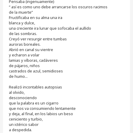
Pensaba (ingenuamente)
i
“ así es como uno debe arrancarse los oscuros racimos
n
de la muerte”
l
e
Fructificaba en su alma una ira
e
blanca y dulce,
r
una creciente ira lunar que sofocaba el aullido
de las sombras.
Creyó ver resurgir entre tumbas
auroras boreales.
Abrió en canal su vientre
y echaron a volar
lamias y víboras, cadáveres
de pájaros, niños
castrados de azul, semidioses
de humo...
Realizó incontables autopsias
al olvido,
desconociendo
que la palabra es un cigarro
que nos va consumiendo lentamente
y deja, al final, en los labios un beso
ceniciento y turbio,
un ictérico sabor
a despedida.