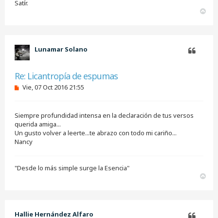
l
Satír.
e
A
e
r
r
r
i
b
Lunamar Solano
a
Citar
Re: Licantropía de espumas
M
Vie, 07 Oct 2016 21:55
e
n
s
Siempre profundidad intensa en la declaración de tus versos
a
j
querida amiga...
e
Un gusto volver a leerte...te abrazo con todo mi cariño...
s
Nancy
i
n
l
e
"Desde lo más simple surge la Esencia"
e
A
r
r
r
i
b
Hallie Hernández Alfaro
a