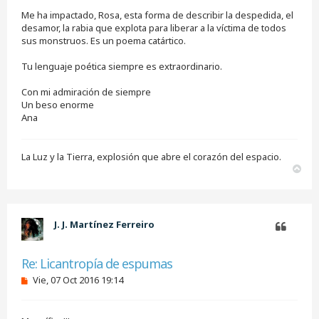
s
Me ha impactado, Rosa, esta forma de describir la despedida, el
a
j
desamor, la rabia que explota para liberar a la víctima de todos
e
sus monstruos. Es un poema catártico.
s
i
Tu lenguaje poética siempre es extraordinario.
n
l
e
Con mi admiración de siempre
e
Un beso enorme
r
Ana
La Luz y la Tierra, explosión que abre el corazón del espacio.
A
r
r
i
b
J. J. Martínez Ferreiro
a
Citar
Re: Licantropía de espumas
M
Vie, 07 Oct 2016 19:14
e
n
s