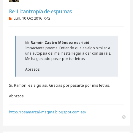
Citar
Re: Licantropía de espumas
M
Lun, 10 Oct 2016 7:42
e
n
s
a
j
Ramón Castro Méndez escribió:
e
Impactante poema. Entiendo que es algo similar a
s
i
una autopsia del mal hasta llegar a dar con su raíz.
n
Me ha gustado pasar por tus letras.
l
e
Abrazos.
e
r
Sí, Ramón, es algo así. Gracias por pasarte por mis letras.
Abrazos.
http://rosamarzal-magma.blogspot.com.es/
A
r
r
i