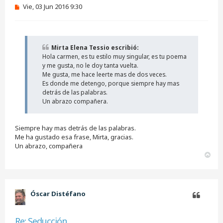
M
Vie, 03 Jun 2016 9:30
e
n
s
a
j
Mirta Elena Tessio escribió:
e
Hola carmen, es tu estilo muy singular, es tu poema
s
i
y me gusta, no le doy tanta vuelta.
n
Me gusta, me hace leerte mas de dos veces.
l
Es donde me detengo, porque siempre hay mas
e
detrás de las palabras.
e
Un abrazo compañera.
r
Siempre hay mas detrás de las palabras.
Me ha gustado esa frase, Mirta, gracias.
Un abrazo, compañera
A
r
r
i
b
Óscar Distéfano
a
Citar
Re: Seducción