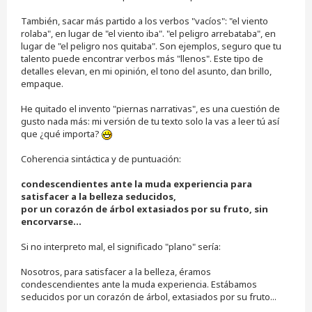
También, sacar más partido a los verbos "vacíos": "el viento
rolaba", en lugar de "el viento iba". "el peligro arrebataba", en
lugar de "el peligro nos quitaba". Son ejemplos, seguro que tu
talento puede encontrar verbos más "llenos". Este tipo de
detalles elevan, en mi opinión, el tono del asunto, dan brillo,
empaque.
He quitado el invento "piernas narrativas", es una cuestión de
gusto nada más: mi versión de tu texto solo la vas a leer tú así
que ¿qué importa?
Coherencia sintáctica y de puntuación:
condescendientes ante la muda experiencia para
satisfacer a la belleza seducidos,
por un corazón de árbol extasiados por su fruto, sin
encorvarse…
Si no interpreto mal, el significado "plano" sería:
Nosotros, para satisfacer a la belleza, éramos
condescendientes ante la muda experiencia. Estábamos
seducidos por un corazón de árbol, extasiados por su fruto...