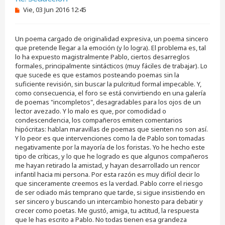
M
Vie, 03 Jun 2016 12:45
e
n
s
Un poema cargado de originalidad expresiva, un poema sincero
a
j
que pretende llegar a la emoción (y lo logra). El problema es, tal
e
lo ha expuesto magistralmente Pablo, ciertos desarreglos
s
formales, principalmente sintácticos (muy fáciles de trabajar). Lo
i
que sucede es que estamos posteando poemas sin la
n
suficiente revisión, sin buscar la pulcritud formal impecable. Y,
l
e
como consecuencia, el foro se está convirtiendo en una galería
e
de poemas "incompletos", desagradables para los ojos de un
r
lector avezado. Y lo malo es que, por comodidad o
condescendencia, los compañeros emiten comentarios
hipócritas: hablan maravillas de poemas que sienten no son así.
Y lo peor es que intervenciones como la de Pablo son tomadas
negativamente por la mayoría de los foristas. Yo he hecho este
tipo de críticas, y lo que he logrado es que algunos compañeros
me hayan retirado la amistad, y hayan desarrollado un rencor
infantil hacia mi persona. Por esta razón es muy difícil decir lo
que sinceramente creemos es la verdad. Pablo corre el riesgo
de ser odiado más temprano que tarde, si sigue insistiendo en
ser sincero y buscando un intercambio honesto para debatir y
crecer como poetas. Me gustó, amiga, tu actitud, la respuesta
que le has escrito a Pablo. No todas tienen esa grandeza