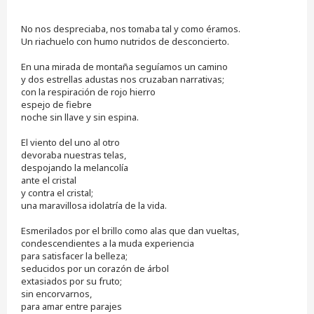
i
n
No nos despreciaba, nos tomaba tal y como éramos.
l
e
Un riachuelo con humo nutridos de desconcierto.
e
r
En una mirada de montaña seguíamos un camino
y dos estrellas adustas nos cruzaban narrativas;
con la respiración de rojo hierro
espejo de fiebre
noche sin llave y sin espina.
El viento del uno al otro
devoraba nuestras telas,
despojando la melancolía
ante el cristal
y contra el cristal;
una maravillosa idolatría de la vida.
Esmerilados por el brillo como alas que dan vueltas,
condescendientes a la muda experiencia
para satisfacer la belleza;
seducidos por un corazón de árbol
extasiados por su fruto;
sin encorvarnos,
para amar entre parajes