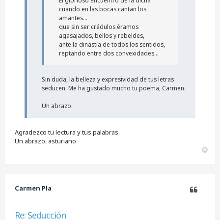
El glorioso encuentro de la dicha
cuando en las bocas cantan los
amantes...
que sin ser crédulos éramos
agasajados, bellos y rebeldes,
ante la dinastía de todos los sentidos,
reptando entre dos convexidades...
Sin duda, la belleza y expresividad de tus letras
seducen. Me ha gustado mucho tu poema, Carmen.
Un abrazo.
Agradezco tu lectura y tus palabras.
Un abrazo, asturiano
A
r
r
i
b
Carmen Pla
a
Citar
Re: Seducción