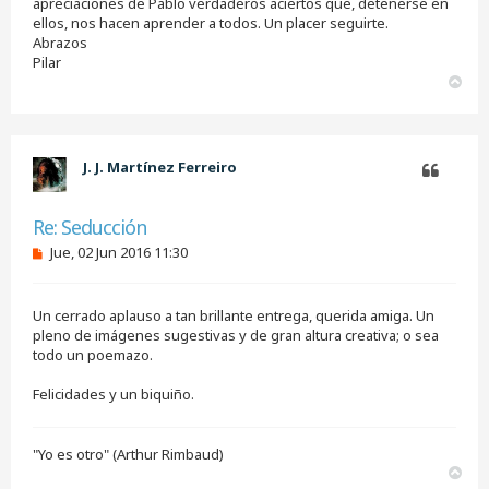
j
apreciaciones de Pablo verdaderos aciertos que, detenerse en
e
ellos, nos hacen aprender a todos. Un placer seguirte.
s
Abrazos
i
Pilar
n
A
l
e
r
e
r
r
i
b
J. J. Martínez Ferreiro
a
Citar
Re: Seducción
M
Jue, 02 Jun 2016 11:30
e
n
s
Un cerrado aplauso a tan brillante entrega, querida amiga. Un
a
j
pleno de imágenes sugestivas y de gran altura creativa; o sea
e
todo un poemazo.
s
i
Felicidades y un biquiño.
n
l
e
e
"Yo es otro" (Arthur Rimbaud)
r
A