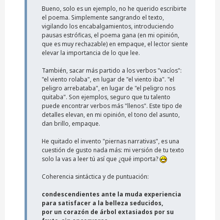
Bueno, solo es un ejemplo, no he querido escribirte
el poema. Simplemente sangrando el texto,
vigilando los encabalgamientos, introduciendo
pausas estróficas, el poema gana (en mi opinión,
que es muy rechazable) en empaque, el lector siente
elevar la importancia de lo que lee.
También, sacar más partido a los verbos "vacíos":
"el viento rolaba", en lugar de "el viento iba". "el
peligro arrebataba", en lugar de "el peligro nos
quitaba". Son ejemplos, seguro que tu talento
puede encontrar verbos más "llenos". Este tipo de
detalles elevan, en mi opinión, el tono del asunto,
dan brillo, empaque.
He quitado el invento "piernas narrativas", es una
cuestión de gusto nada más: mi versión de tu texto
solo la vas a leer tú así que ¿qué importa?
Coherencia sintáctica y de puntuación:
condescendientes ante la muda experiencia
para satisfacer a la belleza seducidos,
por un corazón de árbol extasiados por su