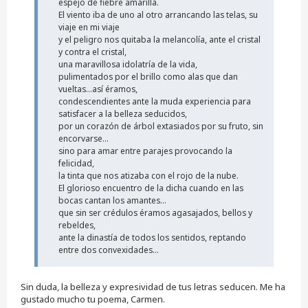
espejo de fiebre amarilla.
El viento iba de uno al otro arrancando las telas, su
viaje en mi viaje
y el peligro nos quitaba la melancolía, ante el cristal
y contra el cristal,
una maravillosa idolatría de la vida,
pulimentados por el brillo como alas que dan
vueltas...así éramos,
condescendientes ante la muda experiencia para
satisfacer a la belleza seducidos,
por un corazón de árbol extasiados por su fruto, sin
encorvarse...
sino para amar entre parajes provocando la
felicidad,
la tinta que nos atizaba con el rojo de la nube.
El glorioso encuentro de la dicha cuando en las
bocas cantan los amantes...
que sin ser crédulos éramos agasajados, bellos y
rebeldes,
ante la dinastía de todos los sentidos, reptando
entre dos convexidades...
Sin duda, la belleza y expresividad de tus letras seducen. Me ha
gustado mucho tu poema, Carmen.