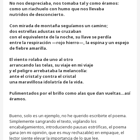
No nos despreciaba, nos tomaba tal y como éramos:
como un riachuelo con humo que nos llevaba
nutridos de desconcierto.
Con mirada de montaña seguíamos un camino;
dos estrellas adustas se cruzaban
con el equivalente de la noche, su llave se perdía
entre la respiración —rojo hierro—, la espina y un espejo
de fiebre amarilla.
El viento rolaba de uno al otro
arrancando las telas, su viaje en mi viaje
y el peligro arrebataba la melancolía:
ante el cristal y contra el cristal
una maravillosa idolatría de la vida.
Pulimentados por el brillo como alas que dan vueltas...así
éramos.
Bueno, solo es un ejemplo, no he querido escribirte el poema.
Simplemente sangrando el texto, vigilando los
encabalgamientos, introduciendo pausas estróficas, el poema
gana (en mi opinión, que es muy rechazable) en empaque, el
lector siente elevar la importancia de lo que lee.