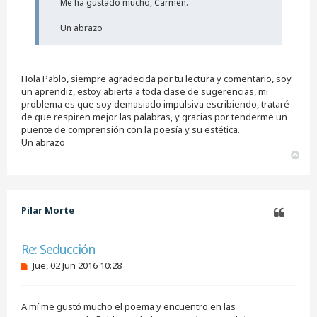
Me ha gustado mucho, Carmen.
Un abrazo
Hola Pablo, siempre agradecida por tu lectura y comentario, soy
un aprendiz, estoy abierta a toda clase de sugerencias, mi
problema es que soy demasiado impulsiva escribiendo, trataré
de que respiren mejor las palabras, y gracias por tenderme un
puente de comprensión con la poesía y su estética.
Un abrazo
A
r
r
i
b
Pilar Morte
a
Citar
Re: Seducción
M
Jue, 02 Jun 2016 10:28
e
n
s
A mí me gustó mucho el poema y encuentro en las
a