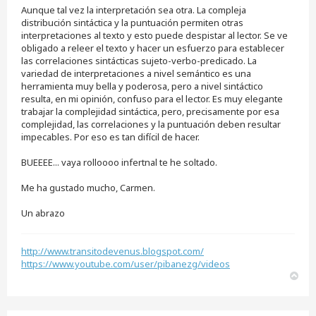
Aunque tal vez la interpretación sea otra. La compleja
distribución sintáctica y la puntuación permiten otras
interpretaciones al texto y esto puede despistar al lector. Se ve
obligado a releer el texto y hacer un esfuerzo para establecer
las correlaciones sintácticas sujeto-verbo-predicado. La
variedad de interpretaciones a nivel semántico es una
herramienta muy bella y poderosa, pero a nivel sintáctico
resulta, en mi opinión, confuso para el lector. Es muy elegante
trabajar la complejidad sintáctica, pero, precisamente por esa
complejidad, las correlaciones y la puntuación deben resultar
impecables. Por eso es tan difícil de hacer.
BUEEEE... vaya rolloooo infertnal te he soltado.
Me ha gustado mucho, Carmen.
Un abrazo
http://www.transitodevenus.blogspot.com/
https://www.youtube.com/user/pibanezg/videos
A
r
r
i