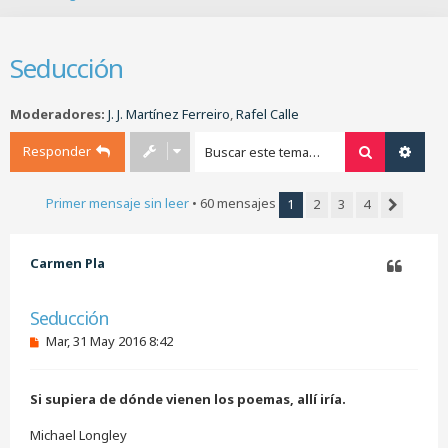
B
u
s
Seducción
c
a
r
Moderadores:
J. J. Martínez Ferreiro
,
Rafel Calle
Responder
Buscar
Búsq
Primer mensaje sin leer
• 60 mensajes
1
2
3
4
Siguiente
Carmen Pla
Citar
Seducción
M
Mar, 31 May 2016 8:42
e
n
s
Si supiera de dónde vienen los poemas, allí iría.
a
j
e
Michael Longley
s