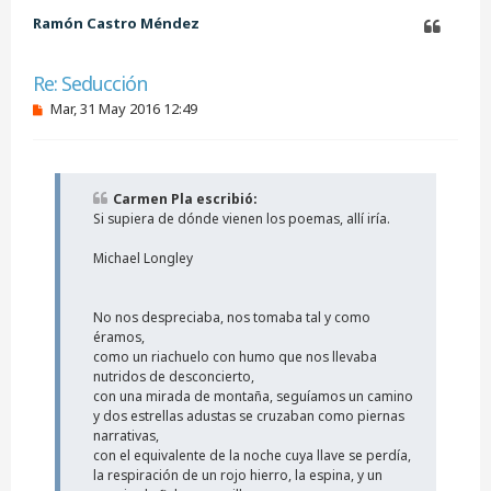
b
Ramón Castro Méndez
a
Citar
Re: Seducción
M
Mar, 31 May 2016 12:49
e
n
s
a
j
Carmen Pla escribió:
e
Si supiera de dónde vienen los poemas, allí iría.
s
i
n
Michael Longley
l
e
e
No nos despreciaba, nos tomaba tal y como
r
éramos,
como un riachuelo con humo que nos llevaba
nutridos de desconcierto,
con una mirada de montaña, seguíamos un camino
y dos estrellas adustas se cruzaban como piernas
narrativas,
con el equivalente de la noche cuya llave se perdía,
la respiración de un rojo hierro, la espina, y un