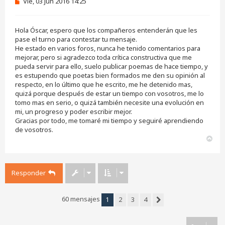
M
Vie, 03 Jun 2016 14:25
e
n
s
Hola Óscar, espero que los compañeros entenderán que les
a
j
pase el turno para contestar tu mensaje.
e
He estado en varios foros, nunca he tenido comentarios para
s
mejorar, pero si agradezco toda crítica constructiva que me
i
pueda servir para ello, suelo publicar poemas de hace tiempo, y
n
es estupendo que poetas bien formados me den su opinión al
l
e
respecto, en lo último que he escrito, me he detenido mas,
e
quizá porque después de estar un tiempo con vosotros, me lo
r
tomo mas en serio, o quizá también necesite una evolución en
mi, un progreso y poder escribir mejor.
Gracias por todo, me tomaré mi tiempo y seguiré aprendiendo
de vosotros.
A
r
r
i
Responder
b
a
60 mensajes
1
2
3
4
Siguiente