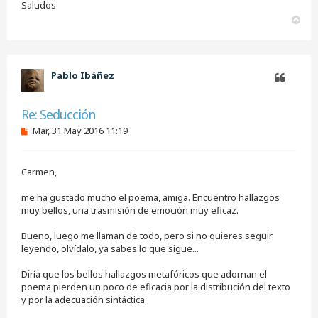
j
Saludos
e
A
s
r
i
r
n
i
l
e
b
Pablo Ibáñez
e
a
r
Citar
Re: Seducción
M
Mar, 31 May 2016 11:19
e
n
s
Carmen,
a
j
e
me ha gustado mucho el poema, amiga. Encuentro hallazgos
s
muy bellos, una trasmisión de emoción muy eficaz.
i
n
Bueno, luego me llaman de todo, pero si no quieres seguir
l
e
leyendo, olvídalo, ya sabes lo que sigue...
e
r
Diría que los bellos hallazgos metafóricos que adornan el
poema pierden un poco de eficacia por la distribución del texto
y por la adecuación sintáctica.