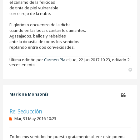
el cáñamo de la felicidad
de tinta de piel vulnerable
con el rojo de la nube.
El glorioso encuentro de la dicha
cuando en las bocas cantan los amantes.
Agasajados, bellos y rebeldes
ante la dinastía de todos los sentidos
reptando entre dos convexidades.
Última edición por
Carmen Pla
el Jue, 22 Jun 2017 10:23, editado 2
veces en total.
A
r
r
i
b
Mariona Monsonís
a
Citar
Re: Seducción
M
Mar, 31 May 2016 10:23
e
n
s
Todos mis sentidos he puesto gratamente al leer este poema
a