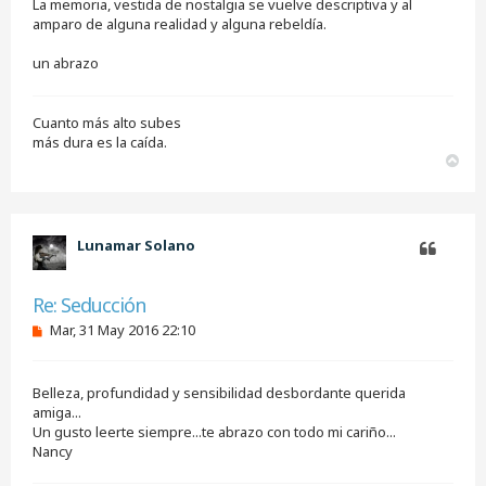
La memoria, vestida de nostalgia se vuelve descriptiva y al
a
j
amparo de alguna realidad y alguna rebeldía.
e
s
un abrazo
i
n
l
e
Cuanto más alto subes
e
más dura es la caída.
r
A
r
r
i
b
Lunamar Solano
a
Citar
Re: Seducción
M
Mar, 31 May 2016 22:10
e
n
s
Belleza, profundidad y sensibilidad desbordante querida
a
j
amiga...
e
Un gusto leerte siempre...te abrazo con todo mi cariño...
s
Nancy
i
n