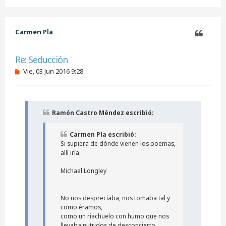
r
r
i
b
Carmen Pla
a
Citar
Re: Seducción
M
Vie, 03 Jun 2016 9:28
e
n
s
a
j
Ramón Castro Méndez escribió:
e
s
i
Carmen Pla escribió:
n
Si supiera de dónde vienen los poemas,
l
allí iría.
e
e
r
Michael Longley
No nos despreciaba, nos tomaba tal y
como éramos,
como un riachuelo con humo que nos
llevaba nutridos de desconcierto,