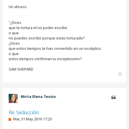
Un abrazo.
"¿Dices
que te tortura el no poder escribir
o que
no puedes escribir porque estás torturado?
¿Dices
que estos tiempos te han convertido en un escéptico
o que
estos tiempos confirman tu escepticismo?
SAM SHEPARD
A
r
r
i
b
Mirta Elena Tessio
a
Citar
Re: Seducción
M
Mar, 31 May 2016 17:23
e
n