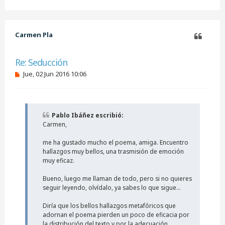
r
r
i
b
Carmen Pla
a
Citar
Re: Seducción
M
Jue, 02 Jun 2016 10:06
e
n
s
a
j
Pablo Ibáñez escribió:
e
Carmen,
s
i
n
me ha gustado mucho el poema, amiga. Encuentro
l
hallazgos muy bellos, una trasmisión de emoción
e
muy eficaz.
e
r
Bueno, luego me llaman de todo, pero si no quieres
seguir leyendo, olvídalo, ya sabes lo que sigue...
Diría que los bellos hallazgos metafóricos que
adornan el poema pierden un poco de eficacia por
la distribución del texto y por la adecuación