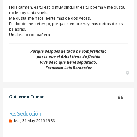
s
Hola carmen, es tu estilo muy singular, es tu poema y me gusta,
a
j
no le doy tanta vuelta.
e
Me gusta, me hace leerte mas de dos veces.
s
Es donde me detengo, porque siempre hay mas detrás de las
i
palabras.
n
Un abrazo compañera.
l
e
e
r
Porque después de todo he comprendido
por lo que el árbol tiene de florido
vive de lo que tiene sepultado.
Francisco Luis Bernárdez
A
r
r
i
b
Guillermo Cumar.
a
Citar
Re: Seducción
M
Mar, 31 May 2016 19:33
e
n
s