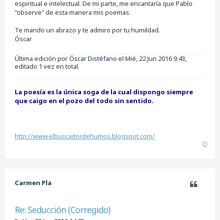
espiritual e intelectual. De mi parte, me encantaría que Pablo
"observe" de esta manera mis poemas.
Te mando un abrazo y te admiro por tu humildad.
Óscar
Última edición por
Óscar Distéfano
el Mié, 22 Jun 2016 9:43,
editado 1 vez en total.
La poesía es la única soga de la cual dispongo siempre
que caigo en el pozo del todo sin sentido.
http://www.elbuscadordehumos.blogspot.com/
A
r
r
i
b
Carmen Pla
a
Citar
Re: Seducción (Corregido)