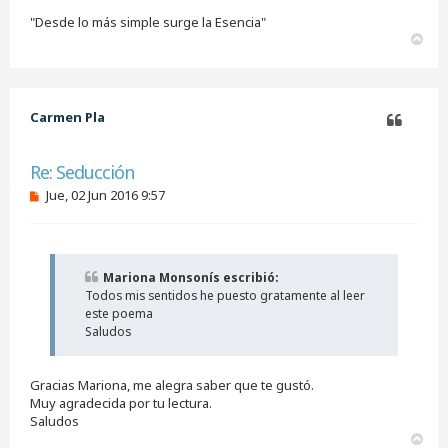
l
e
"Desde lo más simple surge la Esencia"
e
A
r
r
r
i
b
Carmen Pla
a
Citar
Re: Seducción
M
Jue, 02 Jun 2016 9:57
e
n
s
a
j
Mariona Monsonís escribió:
e
Todos mis sentidos he puesto gratamente al leer
s
i
este poema
n
Saludos
l
e
e
Gracias Mariona, me alegra saber que te gustó.
r
Muy agradecida por tu lectura.
Saludos
A