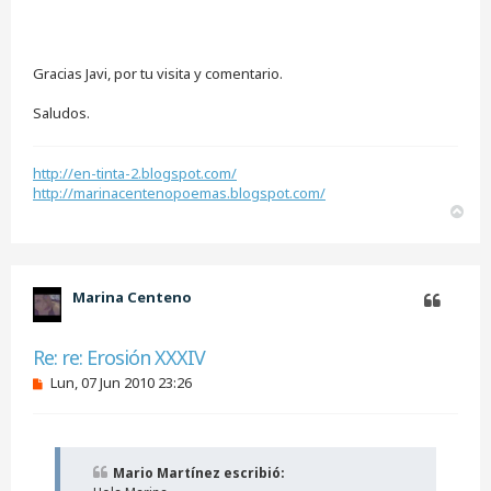
Gracias Javi, por tu visita y comentario.
Saludos.
http://en-tinta-2.blogspot.com/
http://marinacentenopoemas.blogspot.com/
A
r
r
i
b
Marina Centeno
a
Citar
Re: re: Erosión XXXIV
M
Lun, 07 Jun 2010 23:26
e
n
s
a
j
Mario Martínez escribió:
e