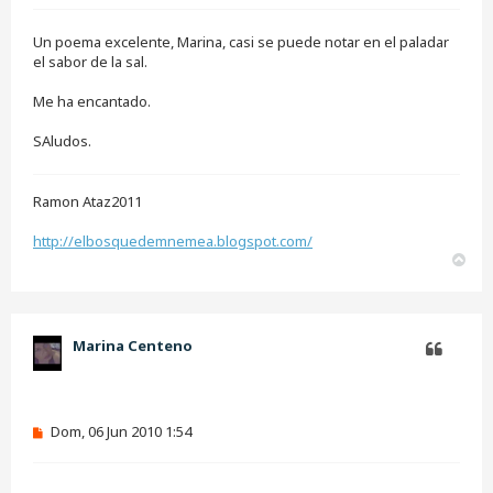
n
s
Un poema excelente, Marina, casi se puede notar en el paladar
a
j
el sabor de la sal.
e
s
Me ha encantado.
i
n
SAludos.
l
e
e
r
Ramon Ataz2011
http://elbosquedemnemea.blogspot.com/
A
r
r
i
b
Marina Centeno
a
Citar
M
Dom, 06 Jun 2010 1:54
e
n
s