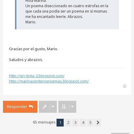
Hola Marina.
s
i
Un poema diseccionado en cuatro estrofas en la
n
que cada una podía ser un poema en sí mismas.
l
me ha encantado leerte. Abrazos.
e
Mario.
e
r
Gracias por el gusto, Mario.
Saludos y abrazos.
http://en-tinta-2.blogspot.com/
http://marinacentenopoemas.blogspot.com/
A
r
r
i
Responder
b
a
65 mensajes
1
2
3
4
5
Siguiente