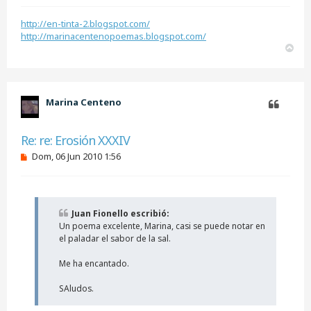
http://en-tinta-2.blogspot.com/
http://marinacentenopoemas.blogspot.com/
A
r
r
i
b
Marina Centeno
a
Citar
Re: re: Erosión XXXIV
M
Dom, 06 Jun 2010 1:56
e
n
s
a
j
Juan Fionello escribió:
e
Un poema excelente, Marina, casi se puede notar en
s
i
el paladar el sabor de la sal.
n
l
Me ha encantado.
e
e
SAludos.
r