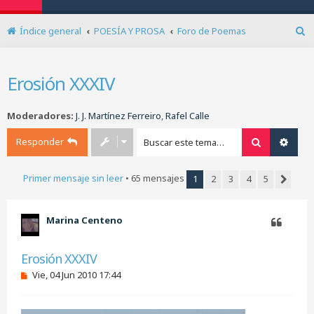
Índice general
POESÍA Y PROSA
Foro de Poemas
B
u
s
Erosión XXXIV
c
a
r
Moderadores:
J. J. Martínez Ferreiro
,
Rafel Calle
Responder
Buscar
Búsq
Primer mensaje sin leer
• 65 mensajes
1
2
3
4
5
Siguien
Marina Centeno
Citar
Erosión XXXIV
M
Vie, 04 Jun 2010 17:44
e
n
s