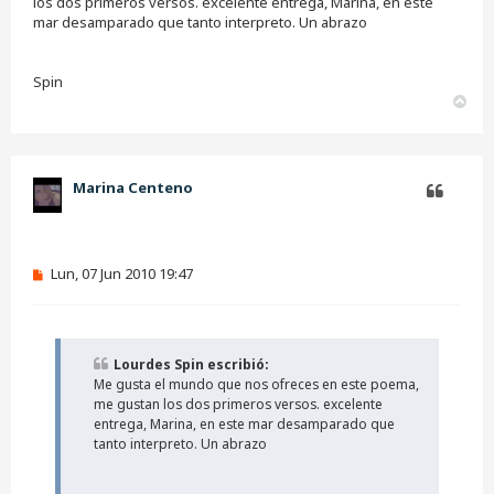
j
los dos primeros versos. excelente entrega, Marina, en este
e
mar desamparado que tanto interpreto. Un abrazo
s
i
n
Spin
l
e
A
e
r
r
r
i
b
Marina Centeno
a
Citar
M
Lun, 07 Jun 2010 19:47
e
n
s
a
j
Lourdes Spin escribió:
e
Me gusta el mundo que nos ofreces en este poema,
s
i
me gustan los dos primeros versos. excelente
n
entrega, Marina, en este mar desamparado que
l
tanto interpreto. Un abrazo
e
e
r