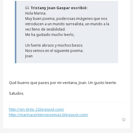
a
j
Tristany Joan Gaspar escribió:
e
Hola Marina.
s
i
Muy buen poema, poderosas imágenes que nos
n
introducen a un mundo surrealista, un mundo a la
l
vez lleno de sesibilidad.
e
Me ha gustado mucho leerlo,
e
r
Un fuerte abrazo y muchos besos.
Nos vemos en el siguiente poema.
Joan
Qué bueno que pases por mi ventana, Joan. Un gusto leerte.
Saludos.
http://en-tinta-2.blogspot.com/
http://marinacentenopoemas.blogspot.com/
A
r
r