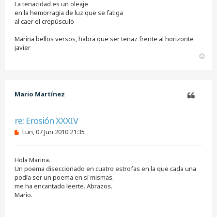
La tenacidad es un oleaje
a
j
en la hemorragia de luz que se fatiga
e
al caer el crepúsculo
s
i
Marina bellos versos, habra que ser tenaz frente al horizonte
n
javier
l
e
A
e
r
r
r
i
b
Mario Martínez
a
Citar
re: Erosión XXXIV
M
Lun, 07 Jun 2010 21:35
e
n
s
Hola Marina.
a
j
Un poema diseccionado en cuatro estrofas en la que cada una
e
podía ser un poema en sí mismas.
s
me ha encantado leerte. Abrazos.
i
Mario.
n
l
e