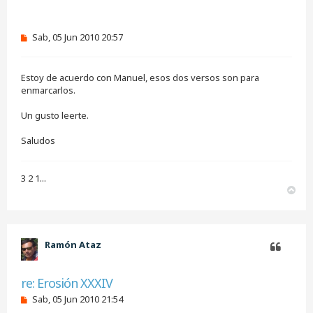
Citar
M
Sab, 05 Jun 2010 20:57
e
n
s
Estoy de acuerdo con Manuel, esos dos versos son para
a
j
enmarcarlos.
e
s
Un gusto leerte.
i
n
Saludos
l
e
e
r
3 2 1...
A
r
r
i
b
Ramón Ataz
a
Citar
re: Erosión XXXIV
M
Sab, 05 Jun 2010 21:54
e