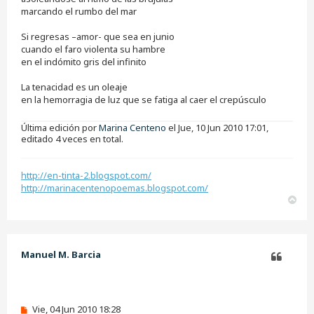
marcando el rumbo del mar
Si regresas –amor- que sea en junio
cuando el faro violenta su hambre
en el indómito gris del infinito
La tenacidad es un oleaje
en la hemorragia de luz que se fatiga al caer el crepúsculo
Última edición por
Marina Centeno
el Jue, 10 Jun 2010 17:01,
editado 4 veces en total.
http://en-tinta-2.blogspot.com/
http://marinacentenopoemas.blogspot.com/
A
r
r
i
b
Manuel M. Barcia
a
Citar
M
Vie, 04 Jun 2010 18:28