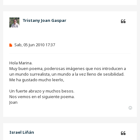
r
r
i
b
Tristany Joan Gaspar
a
Citar
M
Sab, 05 Jun 2010 17:37
e
n
s
Hola Marina.
a
j
Muy buen poema, poderosas imágenes que nos introducen a
e
un mundo surrealista, un mundo a la vez lleno de sesibilidad.
s
Me ha gustado mucho leerlo,
i
n
Un fuerte abrazo y muchos besos.
l
e
Nos vemos en el siguiente poema.
e
Joan
r
A
r
r
i
b
Israel Liñán
a