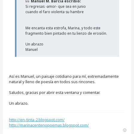
Manuel M. Barcia escribió:
e
Si regresas -amor- que sea en junio
s
i
cuando el faro violenta su hambre
n
l
e
Me encanta esta estrofa, Marina, y todo este
e
fragmento bien pintado en tu lienzo de erosión.
r
Un abrazo
Manuel
Así es Manuel, un paisaje cotidiano para mí, extremadamente
natural y lleno de poesía en todos sus rincones.
Saludos, gracias por abrir esta ventana y comentar.
Un abrazo.
http://en-tinta-2.blogspot.com/
http://marinacentenopoemas.blogspot.com/
A