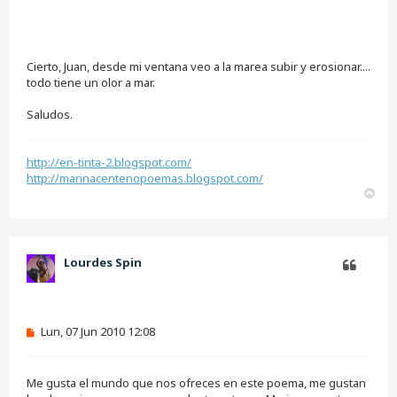
Cierto, Juan, desde mi ventana veo a la marea subir y erosionar....
todo tiene un olor a mar.
Saludos.
http://en-tinta-2.blogspot.com/
http://marinacentenopoemas.blogspot.com/
A
r
r
i
b
Lourdes Spin
a
Citar
M
Lun, 07 Jun 2010 12:08
e
n
s
Me gusta el mundo que nos ofreces en este poema, me gustan
a