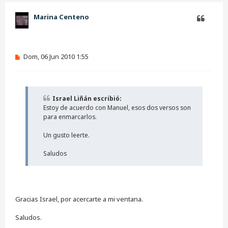
i
b
Marina Centeno
a
Citar
M
Dom, 06 Jun 2010 1:55
e
n
s
a
j
Israel Liñán escribió:
e
Estoy de acuerdo con Manuel, esos dos versos son
s
i
para enmarcarlos.
n
l
Un gusto leerte.
e
e
Saludos
r
Gracias Israel, por acercarte a mi ventana.
Saludos.