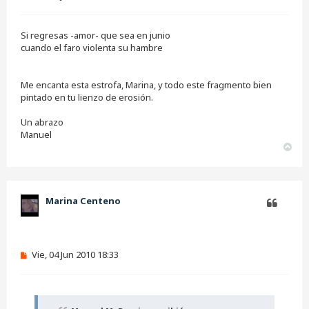
e
n
s
Si regresas -amor- que sea en junio
a
j
cuando el faro violenta su hambre
e
s
i
Me encanta esta estrofa, Marina, y todo este fragmento bien
n
pintado en tu lienzo de erosión.
l
e
e
Un abrazo
r
Manuel
A
r
r
i
b
Marina Centeno
a
Citar
M
Vie, 04 Jun 2010 18:33
e
n
s
a
j