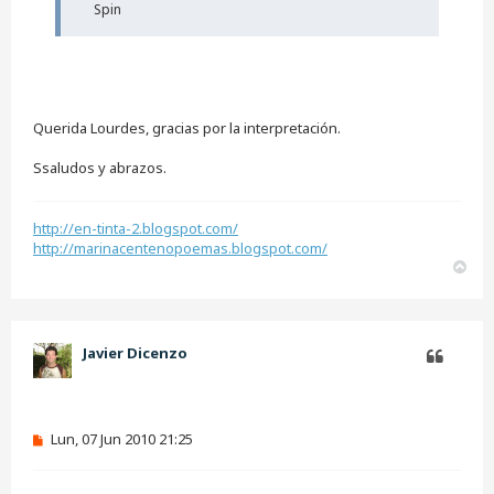
Spin
Querida Lourdes, gracias por la interpretación.
Ssaludos y abrazos.
http://en-tinta-2.blogspot.com/
http://marinacentenopoemas.blogspot.com/
A
r
r
i
b
Javier Dicenzo
a
Citar
M
Lun, 07 Jun 2010 21:25
e
n
s