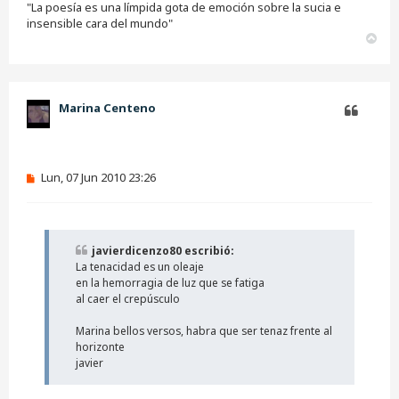
e
"La poesía es una límpida gota de emoción sobre la sucia e
r
insensible cara del mundo"
A
r
r
i
b
Marina Centeno
a
Citar
M
Lun, 07 Jun 2010 23:26
e
n
s
a
j
javierdicenzo80 escribió:
e
La tenacidad es un oleaje
s
i
en la hemorragia de luz que se fatiga
n
al caer el crepúsculo
l
e
Marina bellos versos, habra que ser tenaz frente al
e
horizonte
r
javier