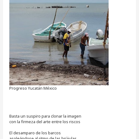
a
j
e
s
i
n
l
e
e
r
Progreso Yucatán México
Basta un suspiro para clonar la imagen
con la firmeza del arte entre los riscos
El desamparo de los barcos
asoleándose al ritmo de las brújulas