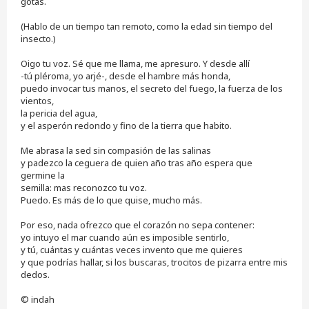
gotas.
(Hablo de un tiempo tan remoto, como la edad sin tiempo del
insecto.)
Oigo tu voz. Sé que me llama, me apresuro. Y desde allí
-tú pléroma, yo arjé-, desde el hambre más honda,
puedo invocar tus manos, el secreto del fuego, la fuerza de los
vientos,
la pericia del agua,
y el asperón redondo y fino de la tierra que habito.
Me abrasa la sed sin compasión de las salinas
y padezco la ceguera de quien año tras año espera que
germine la
semilla: mas reconozco tu voz.
Puedo. Es más de lo que quise, mucho más.
Por eso, nada ofrezco que el corazón no sepa contener:
yo intuyo el mar cuando aún es imposible sentirlo,
y tú, cuántas y cuántas veces invento que me quieres
y que podrías hallar, si los buscaras, trocitos de pizarra entre mis
dedos.
© indah