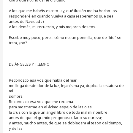
i
n
A los que me habéis escrito -ay, qué ilusión me ha hecho- os
l
e
responderé en cuando vuelva a casa (esperemos que sea
e
antes de Navidad : )
r
A los demás, mi recuerdo, y mis mejores deseos.
Escribo muy poco, pero... cómo no, un poemilla, que de "lite" se
trata, ¿no?
------------------------------
DE ÁNGELES Y TIEMPO
Reconozco esa voz que habla del mar:
me llega desde donde la luz, lejanísima ya, duplica la estatura de
mi
sombra.
Reconozco esa voz que me reclama
para mostrarme en el ácimo espejo de las olas
la cruz con la que un ángel libró de todo mal mi nombre,
antes de que el granito pregonara ufano su dureza;
y antes, mucho antes, de que se doblegara al tesón del tiempo,
y de las