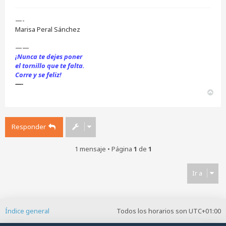
—-
Marisa Peral Sánchez
——
¡Nunca te dejes poner
el tornillo que te falta.
Corre y se feliz!
—-
A
r
r
i
Responder
b
a
1 mensaje • Página
1
de
1
Ir a
Índice general
Todos los horarios son
UTC+01:00