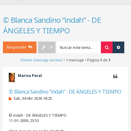
B
u
s
© Blanca Sandino “indah” - DE
c
a
ÁNGELES Y TIEMPO
r
Responder
Buscar
Búsq
Primer mensaje sin leer
• 1 mensaje • Página
1
de
1
Marisa Peral
Citar
© Blanca Sandino “indah” - DE ÁNGELES Y TIEMPO
M
Sab, 04 Abr 2026 18:25
e
n
s
© indah - DE ÁNGELES Y TIEMPO
a
j
11-01-2009, 23:53
e
s
Claro que no, no os he olvidado.