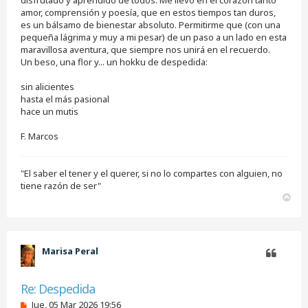
l
e
amor, comprensión y poesía, que en estos tiempos tan duros,
e
es un bálsamo de bienestar absoluto. Permitirme que (con una
r
pequeña lágrima y muy a mi pesar) de un paso a un lado en esta
maravillosa aventura, que siempre nos unirá en el recuerdo.
Un beso, una flor y... un hokku de despedida:
sin alicientes
hasta el más pasional
hace un mutis
F. Marcos
"El saber el tener y el querer, si no lo compartes con alguien, no
tiene razón de ser"
A
r
r
i
b
Marisa Peral
a
Citar
Re: Despedida
M
Jue, 05 Mar 2026 19:56