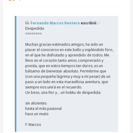
e
n
s
a
j
Fernando Marcos Rentero
escribió:
↑
e
Despedida
s
i
========
n
l
Muchas gracias estimados amigos, ha sido un
e
placer el conoceros en este bello y espléndido foro,
e
en el que he disfrutado y aprendido de todos. Me
r
llevo en el corazón tanto amor, comprensión y
poesía, que en estos tiempos tan duros, es un
bálsamo de bienestar absoluto. Permitirme que
(con una pequeña lágrima y muy a mi pesar) de un
paso a un lado en esta maravillosa aventura, que
siempre nos unirá en el recuerdo.
Un beso, una flor y... un hokku de despedida:
sin alicientes
hasta el más pasional
hace un mutis
F. Marcos