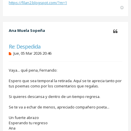
https://filan2.blogspot.com/?m=1
A
r
r
i
b
Ana Muela Sopeña
a
Citar
Re: Despedida
M
Jue, 05 Mar 2026 20:46
e
n
s
Vaya... qué pena, Fernando:
a
j
e
Espero que sea temporal la retirada. Aquí se te aprecia tanto por
s
tus poemas como por los comentarios que regalas.
i
n
Si quieres descansa y dentro de un tiempo regresa.
l
e
e
Se te va a echar de menos, apreciado compañero poeta...
r
Un fuerte abrazo
Esperando tu regreso
Ana