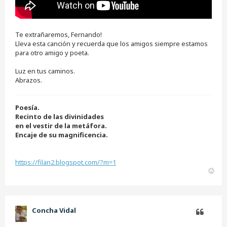
Te extrañaremos, Fernando!
Lleva esta canción y recuerda que los amigos siempre estamos
para otro amigo y poeta.
Luz en tus caminos.
Abrazos.
Poesía.
Recinto de las divinidades
en el vestir de la metáfora.
Encaje de su magnificencia.
https://filan2.blogspot.com/?m=1
A
r
r
i
b
Concha Vidal
a