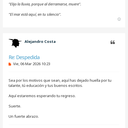
"Elijo la lluvia, porque al derramarse, muere".
"El mar está aquí, en tu silencio".
A
r
r
i
b
Alejandro Costa
a
Citar
Re: Despedida
M
Vie, 06 Mar 2026 10:23
e
n
s
Sea por los motivos que sean, aquí has dejado huella por tu
a
j
talante, tú educación y tus buenos escritos.
e
s
Aquí estaremos esperando tu regreso.
i
n
Suerte.
l
e
e
Un fuerte abrazo.
r