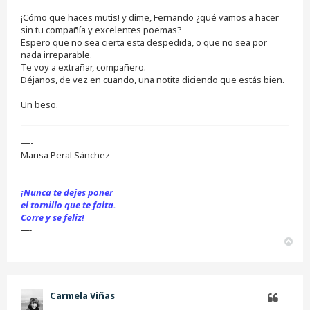
¡Cómo que haces mutis! y dime, Fernando ¿qué vamos a hacer
sin tu compañía y excelentes poemas?
Espero que no sea cierta esta despedida, o que no sea por
nada irreparable.
Te voy a extrañar, compañero.
Déjanos, de vez en cuando, una notita diciendo que estás bien.
Un beso.
—-
Marisa Peral Sánchez
——
¡Nunca te dejes poner
el tornillo que te falta.
Corre y se feliz!
—-
A
r
r
i
b
Carmela Viñas
a