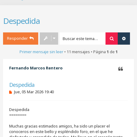
B
u
s
Despedida
c
a
r
Responder
Buscar
Búsq
Primer mensaje sin leer
• 11 mensajes • Página
1
de
1
Fernando Marcos Rentero
Citar
Despedida
M
Jue, 05 Mar 2026 19:40
e
n
s
Despedida
a
j
========
e
s
Muchas gracias estimados amigos, ha sido un placer el
i
conoceros en este bello y espléndido foro, en el que he
n
disfrutado y aprendido de todos. Me llevo en el corazón tanto