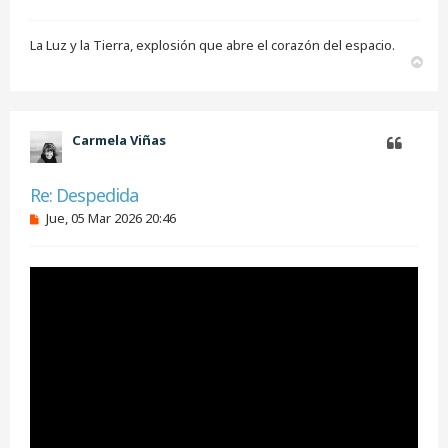
La Luz y la Tierra, explosión que abre el corazón del espacio.
A
r
r
i
b
Carmela Viñas
a
Citar
Re: Despedida
M
Jue, 05 Mar 2026 20:46
e
n
s
a
j
e
s
i
n
l
e
e
r