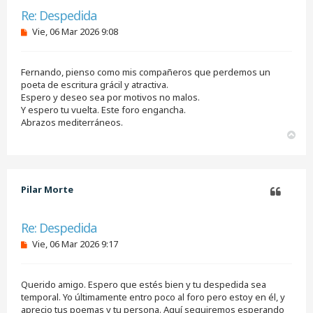
Citar
Re: Despedida
M
Vie, 06 Mar 2026 9:08
e
n
s
Fernando, pienso como mis compañeros que perdemos un
a
j
poeta de escritura grácil y atractiva.
e
Espero y deseo sea por motivos no malos.
s
Y espero tu vuelta. Este foro engancha.
i
Abrazos mediterráneos.
n
A
l
e
r
e
r
r
i
b
Pilar Morte
a
Citar
Re: Despedida
M
Vie, 06 Mar 2026 9:17
e
n
s
Querido amigo. Espero que estés bien y tu despedida sea
a
j
temporal. Yo últimamente entro poco al foro pero estoy en él, y
e
aprecio tus poemas y tu persona. Aquí seguiremos esperando