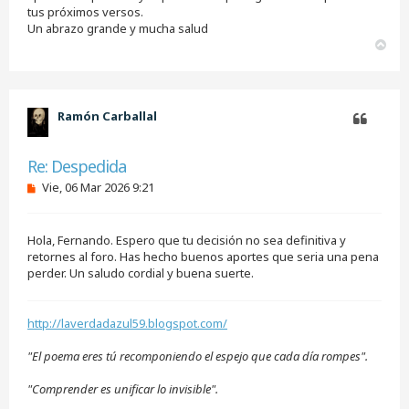
s
tus próximos versos.
i
Un abrazo grande y mucha salud
n
A
l
e
r
e
r
r
i
b
Ramón Carballal
a
Citar
Re: Despedida
M
Vie, 06 Mar 2026 9:21
e
n
s
Hola, Fernando. Espero que tu decisión no sea definitiva y
a
j
retornes al foro. Has hecho buenos aportes que seria una pena
e
perder. Un saludo cordial y buena suerte.
s
i
n
http://laverdadazul59.blogspot.com/
l
e
e
"El poema eres tú recomponiendo el espejo que cada día rompes".
r
"Comprender es unificar lo invisible".