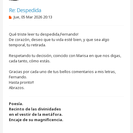
Citar
Re: Despedida
M
Jue, 05 Mar 2026 20:13
e
n
s
Qué triste leer tu despedida,Fernando!
a
j
De corazón, deseo que tu vida esté bien, y que sea algo
e
temporal, tu retirada.
s
i
Respetando tu decisión, coincido con Marisa en que nos digas,
n
cada tanto, cómo estás.
l
e
e
Gracias por cada uno de tus bellos comentarios a mis letras,
r
Fernando.
Hasta pronto!!
Abrazos.
Poesía.
Recinto de las divinidades
en el vestir de la metáfora.
Encaje de su magnificencia.