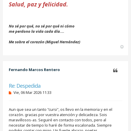
Salud, paz y felicidad.
No sé por qué, no sé por qué ni cómo
me perdono la vida cada día.…
Me sobra el corazón (Miguel Hernández)
A
r
r
i
b
Fernando Marcos Rentero
a
Citar
Re: Despedida
M
Vie, 06 Mar 2026 11:33
e
n
s
Aun que sea un tanto "cursi", os llevo en la memoria y en el
a
j
corazón. gracias por vuestra atención y delicadeza. Sois
e
maravillosos-as. Seguiré en contacto con todos, pero al
s
necesitar de tiempo lo haré de forma escalonada. Siempre
i
podréis contar con migo. Un fuerte abrazo, poetas.