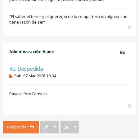
n
l
e
e
"El saber el tener y el querer, si no lo compartes con alguien, no
r
tiene razón de ser"
A
r
r
i
b
Administración Alaire
a
Citar
Re: Despedida
M
Sab, 07 Mar 2026 10:04
e
n
s
Pasa al foro Foristas.
a
j
e
A
s
r
i
r
n
i
l
e
Responder
b
e
a
r