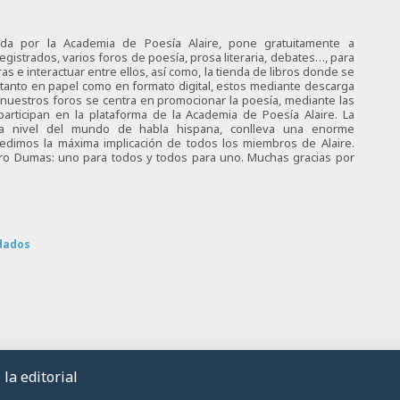
ciada por la Academia de Poesía Alaire, pone gratuitamente a
egistrados, varios foros de poesía, prosa literaria, debates…, para
s e interactuar entre ellos, así como, la tienda de libros donde se
 tanto en papel como en formato digital, estos mediante descarga
e nuestros foros se centra en promocionar la poesía, mediante las
articipan en la plataforma de la Academia de Poesía Alaire. La
 a nivel del mundo de habla hispana, conlleva una enorme
 pedimos la máxima implicación de todos los miembros de Alaire.
tro Dumas: uno para todos y todos para uno. Muchas gracias por
dados
la editorial