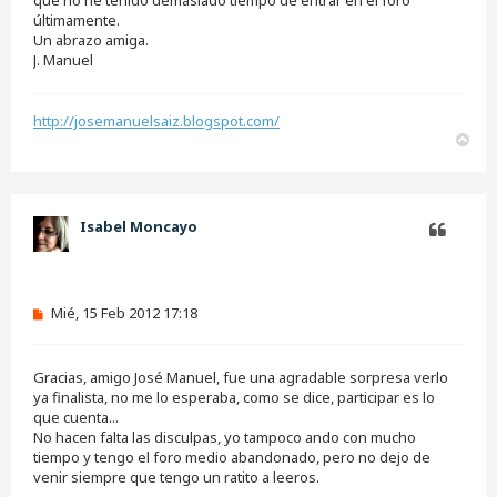
que no he tenido demasiado tiempo de entrar en el foro
n
últimamente.
l
e
Un abrazo amiga.
e
J. Manuel
r
http://josemanuelsaiz.blogspot.com/
A
r
r
i
b
Isabel Moncayo
a
Citar
M
Mié, 15 Feb 2012 17:18
e
n
s
Gracias, amigo José Manuel, fue una agradable sorpresa verlo
a
j
ya finalista, no me lo esperaba, como se dice, participar es lo
e
que cuenta...
s
No hacen falta las disculpas, yo tampoco ando con mucho
i
tiempo y tengo el foro medio abandonado, pero no dejo de
n
venir siempre que tengo un ratito a leeros.
l
e