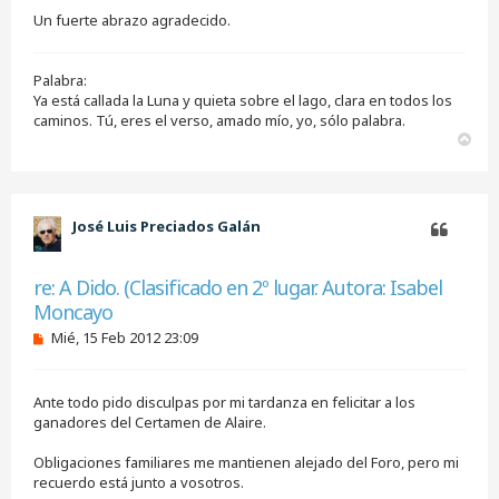
e
Un fuerte abrazo agradecido.
r
Palabra:
Ya está callada la Luna y quieta sobre el lago, clara en todos los
caminos. Tú, eres el verso, amado mío, yo, sólo palabra.
A
r
r
i
b
José Luis Preciados Galán
a
Citar
re: A Dido. (Clasificado en 2º lugar. Autora: Isabel
Moncayo
M
Mié, 15 Feb 2012 23:09
e
n
s
Ante todo pido disculpas por mi tardanza en felicitar a los
a
j
ganadores del Certamen de Alaire.
e
s
Obligaciones familiares me mantienen alejado del Foro, pero mi
i
recuerdo está junto a vosotros.
n