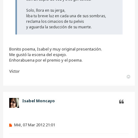
Solo, llora en su jerga,
liba tu breve luz en cada una de sus sombras,
reclama los cimacios de tu pelvis
y aguarda la seducción de su muerte.
Bonito poema, Isabel y muy original presentación.
Me gustó la escena del espejo.
Enhorabuena por el premio y el poema.
Víctor
A
r
r
i
b
Isabel Moncayo
a
Citar
M
Mié, 07 Mar 2012 21:01
e
n