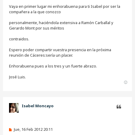
l
e
Vaya en primer lugar mi enhorabuena para ti Isabel por ser la
e
compañera a la que conozco
r
personalmente, haciéndola extensiva a Ramón Carballal y
Gerardo Mont por sus méritos
contraidos.
Espero poder compartir vuestra presencia en la próxima
reunión de Cáceres:sería un placer.
Enhorabuena pues a los tres y un fuerte abrazo.
José Luis.
A
r
r
i
b
Isabel Moncayo
a
Citar
M
Jue, 16 Feb 2012 20:11
e