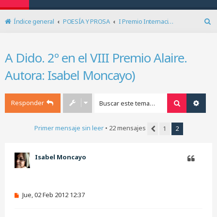
Índice general
POESÍA Y PROSA
I Premio Internacional de Poesía Alaire
B
u
s
A Dido. 2º en el VIII Premio Alaire.
c
a
Autora: Isabel Moncayo)
r
Responder
Buscar
Búsq
Primer mensaje sin leer
• 22 mensajes
1
2
Anterior
Isabel Moncayo
Citar
M
Jue, 02 Feb 2012 12:37
e
n
s