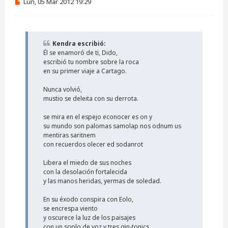
M
Lun, 05 Mar 2012 19:29
e
n
s
a
j
Kendra escribió:
e
Él se enamoró de ti, Dido,
s
i
escribió tu nombre sobre la roca
n
en su primer viaje a Cartago.
l
e
Nunca volvió,
e
mustio se deleita con su derrota.
r
se mira en el espejo econocer es on y
su mundo son palomas samolap nos odnum us
mentiras saritnem
con recuerdos olecer ed sodanrot
Libera el miedo de sus noches
con la desolación fortalecida
y las manos heridas, yermas de soledad.
En su éxodo conspira con Eolo,
se encrespa viento
y oscurece la luz de los paisajes
con un soplo de voz y tres gin-tonics.