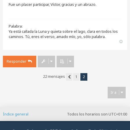
s
Fue un placer participar, Víctor, gracias y un abrazo.
a
j
e
s
i
Palabra:
n
l
Ya está callada la Luna y quieta sobre el lago, clara en todos los
e
caminos. Tú, eres el verso, amado mío, yo, sólo palabra.
e
A
r
r
r
i
Responder
b
a
22 mensajes
1
2
Anterior
Ir a
Índice general
Todos los horarios son
UTC+01:00