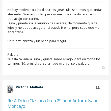
n
s
No hay motivo para las disculpas, José Luis, sabemos que andas
a
j
ateraedo. Gracias por lo que a mí me toca en esta felicitación
e
que acojo con cariño.
s
Ojalá y pueda ir a la reunión de Cáceres, de momento queda
i
lejos y no puedo asegurar si pueda ir o no, pero sabe que me
n
encantaría.
l
e
e
Un fuerte abrazo y un beso para Magui.
r
Palabra:
Ya está callada la Luna y quieta sobre el lago, clara en todos los
caminos. Tú, eres el verso, amado mío, yo, sólo palabra.
A
r
r
i
b
Víctor F. Mallada
a
Citar
Re: A Dido. (Clasificado en 2º lugar. Autora: Isabel
Moncayo