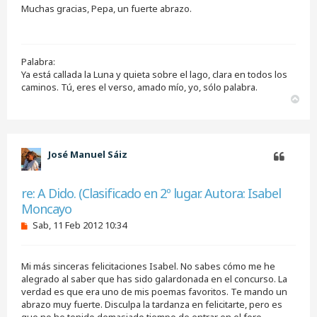
Muchas gracias, Pepa, un fuerte abrazo.
a
j
e
s
i
Palabra:
n
l
Ya está callada la Luna y quieta sobre el lago, clara en todos los
e
caminos. Tú, eres el verso, amado mío, yo, sólo palabra.
e
A
r
r
r
i
b
José Manuel Sáiz
a
Citar
re: A Dido. (Clasificado en 2º lugar. Autora: Isabel
Moncayo
M
Sab, 11 Feb 2012 10:34
e
n
s
Mi más sinceras felicitaciones Isabel. No sabes cómo me he
a
j
alegrado al saber que has sido galardonada en el concurso. La
e
verdad es que era uno de mis poemas favoritos. Te mando un
s
abrazo muy fuerte. Disculpa la tardanza en felicitarte, pero es
i