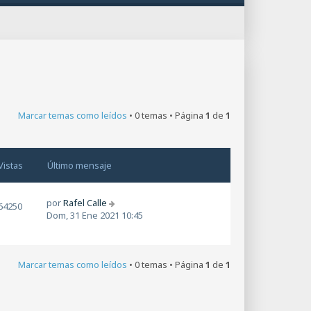
Marcar temas como leídos
• 0 temas • Página
1
de
1
Vistas
Último mensaje
por
Rafel Calle
64250
Dom, 31 Ene 2021 10:45
Marcar temas como leídos
• 0 temas • Página
1
de
1