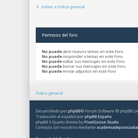
Volver a Índice general
Permisos del foro
No puede
abrir nuevos temas en este Foro
No puede
responder a temas en este Foro
No puede
editar sus mensajes en este Foro
No puede
borrar sus mensajes en este Foro
No puede
enviar adjuntos en este Foro
Índice general
Desarrollado por
phpBB
® Forum Software © phpBB Li
Traducción al español por
phpBB España
phpBB 3 Quarto theme by
PixelGoose Studio
Contacta con nosotros mediante
academiadepoesiaala