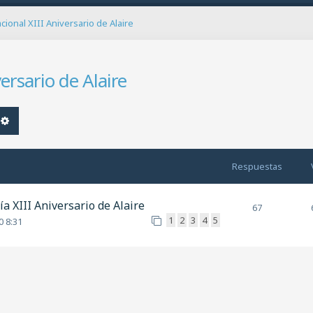
cional XIII Aniversario de Alaire
ersario de Alaire
car
Búsqueda avanzada
Respuestas
a XIII Aniversario de Alaire
67
1
2
3
4
5
0 8:31