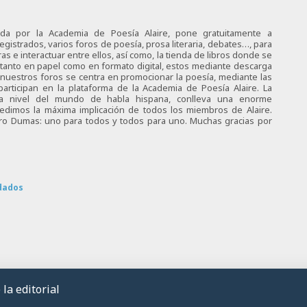
ciada por la Academia de Poesía Alaire, pone gratuitamente a
egistrados, varios foros de poesía, prosa literaria, debates…, para
s e interactuar entre ellos, así como, la tienda de libros donde se
 tanto en papel como en formato digital, estos mediante descarga
e nuestros foros se centra en promocionar la poesía, mediante las
articipan en la plataforma de la Academia de Poesía Alaire. La
 a nivel del mundo de habla hispana, conlleva una enorme
 pedimos la máxima implicación de todos los miembros de Alaire.
tro Dumas: uno para todos y todos para uno. Muchas gracias por
dados
la editorial