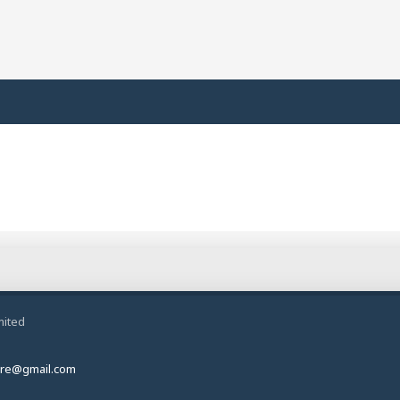
mited
ire@gmail.com