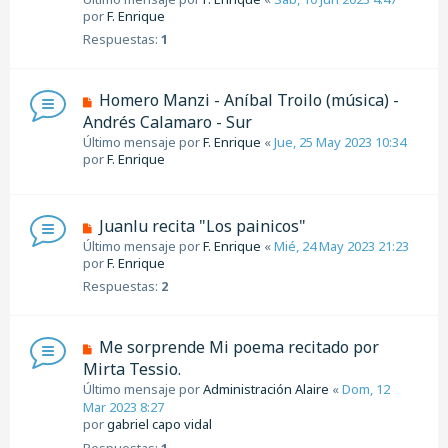
por
F. Enrique
Respuestas:
1
Homero Manzi - Aníbal Troilo (música) -
Andrés Calamaro - Sur
Último mensaje por
F. Enrique
«
Jue, 25 May 2023 10:34
por
F. Enrique
Juanlu recita "Los painicos"
Último mensaje por
F. Enrique
«
Mié, 24 May 2023 21:23
por
F. Enrique
Respuestas:
2
Me sorprende Mi poema recitado por
Mirta Tessio.
Último mensaje por
Administración Alaire
«
Dom, 12
Mar 2023 8:27
por
gabriel capo vidal
Respuestas:
1