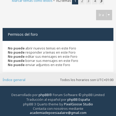
Marcar temas como leídos
• 162 temas
1
2
3
4
Siguiente
Ir a
Permisos del foro
No puede
abrir nuevos temas en este Foro
No puede
responder a temas en este Foro
No puede
editar sus mensajes en este Foro
No puede
borrar sus mensajes en este Foro
No puede
enviar adjuntos en este Foro
Índice general
Todos los horarios son
UTC+01:00
Desarrollado por
phpBB
® Forum Software © phpBB Limited
Traducción al español por
phpBB España
phpBB 3 Quarto theme by
PixelGoose Studio
Contacta con nosotros mediante
academiadepoesiaalaire@gmail.com