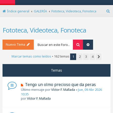
Índice general
GALERÍA
Fototeca, Videoteca, Fonoteca
B
u
s
Fototeca, Videoteca, Fonoteca
c
a
r
Nuevo Tema
Buscar
Búsqueda ava
Marcar temas como leídos
• 162 temas
1
2
3
4
Siguiente
Temas
Tengo un olmo precioso que da peras
Último mensaje por
Víctor F. Mallada
«
Jue, 09 Abr 2026
10:35
por
Víctor F. Mallada