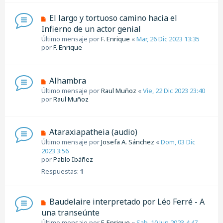
El largo y tortuoso camino hacia el
Infierno de un actor genial
Último mensaje por
F. Enrique
«
Mar, 26 Dic 2023 13:35
por
F. Enrique
Alhambra
Último mensaje por
Raul Muñoz
«
Vie, 22 Dic 2023 23:40
por
Raul Muñoz
Ataraxiapatheia (audio)
Último mensaje por
Josefa A. Sánchez
«
Dom, 03 Dic
2023 3:56
por
Pablo Ibáñez
Respuestas:
1
Baudelaire interpretado por Léo Ferré - A
una transeúnte
Último mensaje por
F. Enrique
«
Sab, 10 Jun 2023 4:47