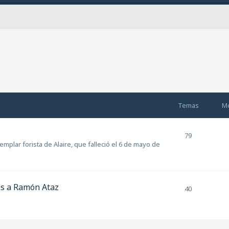
Temas
M
79
plar forista de Alaire, que falleció el 6 de mayo de
os a Ramón Ataz
40