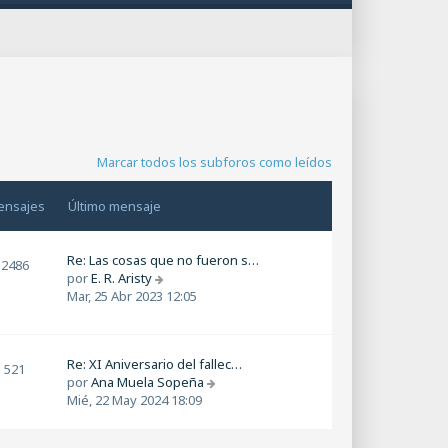
Marcar todos los subforos como leídos
ensajes
Último mensaje
Re: Las cosas que no fueron s…
2486
V
por
E. R. Aristy
e
Mar, 25 Abr 2023 12:05
r
ú
l
Re: XI Aniversario del fallec…
t
521
V
por
Ana Muela Sopeña
i
e
Mié, 22 May 2024 18:09
m
r
o
ú
m