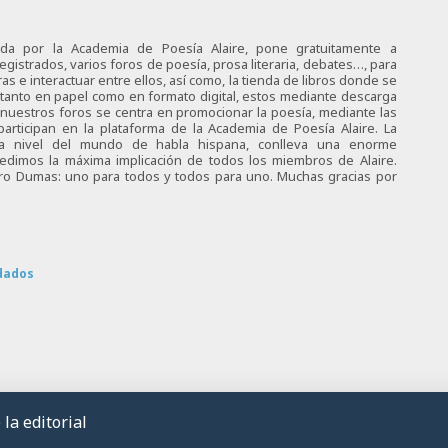
ciada por la Academia de Poesía Alaire, pone gratuitamente a
egistrados, varios foros de poesía, prosa literaria, debates…, para
s e interactuar entre ellos, así como, la tienda de libros donde se
 tanto en papel como en formato digital, estos mediante descarga
e nuestros foros se centra en promocionar la poesía, mediante las
articipan en la plataforma de la Academia de Poesía Alaire. La
 a nivel del mundo de habla hispana, conlleva una enorme
 pedimos la máxima implicación de todos los miembros de Alaire.
tro Dumas: uno para todos y todos para uno. Muchas gracias por
dados
la editorial