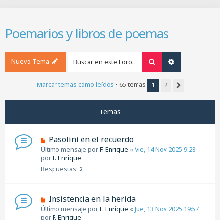
B
u
s
Poemarios y libros de poemas
c
a
r
Nuevo Tema
Buscar
Búsqueda ava
Marcar temas como leídos
• 65 temas
1
2
Siguiente
Temas
Pasolini en el recuerdo
Último mensaje por
F. Enrique
«
Vie, 14 Nov 2025 9:28
por
F. Enrique
Respuestas:
2
Insistencia en la herida
Último mensaje por
F. Enrique
«
Jue, 13 Nov 2025 19:57
por
F. Enrique