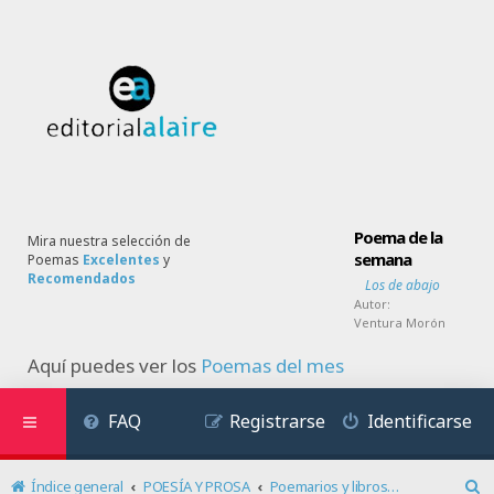
Poema de la
Mira nuestra selección de
semana
Poemas
Excelentes
y
Recomendados
Los de abajo
Autor:
Ventura Morón
Aquí puedes ver los
Poemas del mes
FAQ
Registrarse
Identificarse
Índice general
POESÍA Y PROSA
Poemarios y libros de poemas