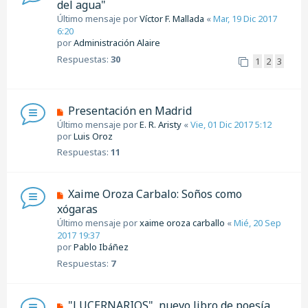
del agua"
Último mensaje por
Víctor F. Mallada
«
Mar, 19 Dic 2017
6:20
por
Administración Alaire
Respuestas:
30
1
2
3
Presentación en Madrid
Último mensaje por
E. R. Aristy
«
Vie, 01 Dic 2017 5:12
por
Luis Oroz
Respuestas:
11
Xaime Oroza Carbalo: Soños como
xógaras
Último mensaje por
xaime oroza carballo
«
Mié, 20 Sep
2017 19:37
por
Pablo Ibáñez
Respuestas:
7
"LUCERNARIOS", nuevo libro de poesía