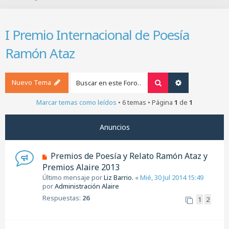
B
u
s
I Premio Internacional de Poesía
c
a
Ramón Ataz
r
Nuevo Tema
Buscar
Búsqueda ava
Marcar temas como leídos
• 6 temas • Página
1
de
1
Anuncios
Premios de Poesía y Relato Ramón Ataz y
Premios Alaire 2013
Último mensaje por
Liz Barrio.
«
Mié, 30 Jul 2014 15:49
por
Administración Alaire
Respuestas:
26
1
2