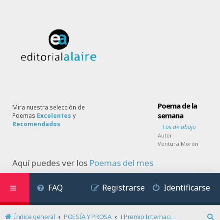
Poema de la
Mira nuestra selección de
semana
Poemas
Excelentes
y
Recomendados
Los de abajo
Autor:
Ventura Morón
Aquí puedes ver los
Poemas del mes
FAQ
Registrarse
Identificarse
Índice general
POESÍA Y PROSA
I Premio Internacional de Poesía Ramón Ataz