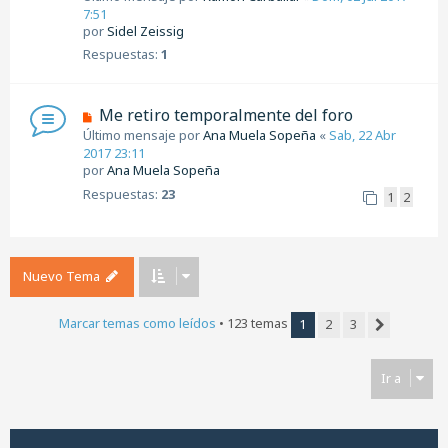
7:51
por
Sidel Zeissig
Respuestas:
1
Me retiro temporalmente del foro
Último mensaje por
Ana Muela Sopeña
«
Sab, 22 Abr
2017 23:11
por
Ana Muela Sopeña
Respuestas:
23
1
2
Nuevo Tema
Marcar temas como leídos
• 123 temas
1
2
3
Siguiente
Ir a