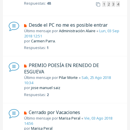
Respuestas:
48
1
2
3
4
Desde el PC no me es posible entrar
Último mensaje por
Administración Alaire
«
Lun, 03 Sep
2018 12:51
por
Carmen Parra.
Respuestas:
1
PREMIO POESÍA EN RENEDO DE
ESGUEVA
Último mensaje por
Pilar Morte
«
Sab, 25 Ago 2018
10:34
por
jose manuel saiz
Respuestas:
2
Cerrado por Vacaciones
Último mensaje por
Marisa Peral
«
Vie, 03 Ago 2018
14:56
por
Marisa Peral