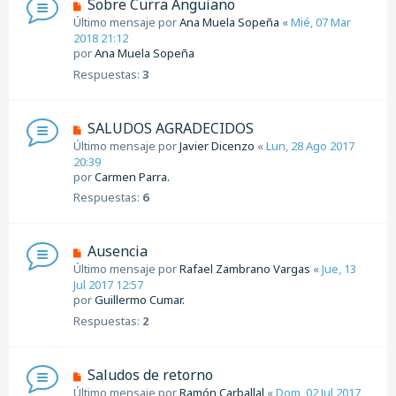
Sobre Curra Anguiano
Último mensaje por
Ana Muela Sopeña
«
Mié, 07 Mar
2018 21:12
por
Ana Muela Sopeña
Respuestas:
3
SALUDOS AGRADECIDOS
Último mensaje por
Javier Dicenzo
«
Lun, 28 Ago 2017
20:39
por
Carmen Parra.
Respuestas:
6
Ausencia
Último mensaje por
Rafael Zambrano Vargas
«
Jue, 13
Jul 2017 12:57
por
Guillermo Cumar.
Respuestas:
2
Saludos de retorno
Último mensaje por
Ramón Carballal
«
Dom, 02 Jul 2017