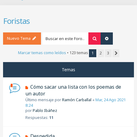
B
u
s
Foristas
c
a
r
Nuevo Tema
Buscar
Búsqueda ava
Marcar temas como leídos
• 123 temas
1
2
3
Siguiente
Temas
Cómo sacar una lista con los poemas de
un autor
Último mensaje por
Ramón Carballal
«
Mar, 24 Ago 2021
8:24
por
Pablo Ibáñez
Respuestas:
11
Despedida