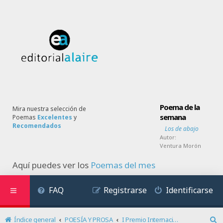
Poema de la
Mira nuestra selección de
semana
Poemas
Excelentes
y
Recomendados
Los de abajo
Autor:
Ventura Morón
Aquí puedes ver los
Poemas del mes
FAQ
Registrarse
Identificarse
Índice general
POESÍA Y PROSA
I Premio Internacional de Poesía Blanca Sandino