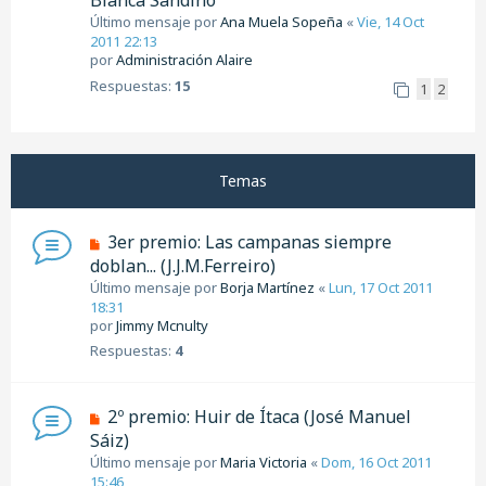
Blanca Sandino
Último mensaje por
Ana Muela Sopeña
«
Vie, 14 Oct
2011 22:13
por
Administración Alaire
Respuestas:
15
1
2
Temas
3er premio: Las campanas siempre
doblan... (J.J.M.Ferreiro)
Último mensaje por
Borja Martínez
«
Lun, 17 Oct 2011
18:31
por
Jimmy Mcnulty
Respuestas:
4
2º premio: Huir de Ítaca (José Manuel
Sáiz)
Último mensaje por
Maria Victoria
«
Dom, 16 Oct 2011
15:46