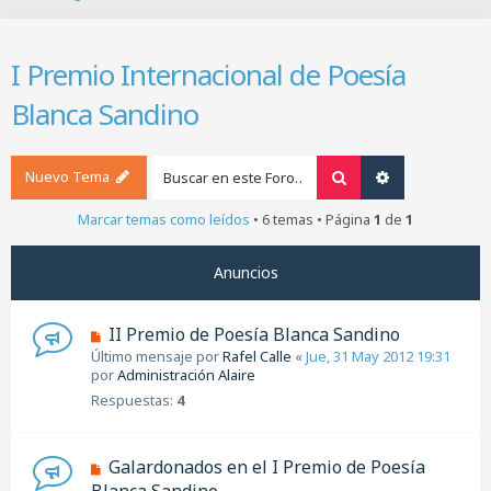
B
u
s
I Premio Internacional de Poesía
c
a
Blanca Sandino
r
Nuevo Tema
Buscar
Búsqueda ava
Marcar temas como leídos
• 6 temas • Página
1
de
1
Anuncios
II Premio de Poesía Blanca Sandino
Último mensaje por
Rafel Calle
«
Jue, 31 May 2012 19:31
por
Administración Alaire
Respuestas:
4
Galardonados en el I Premio de Poesía