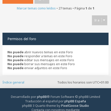
Marcar temas como leídos
• 27 temas • Página
1
de
1
Ir a
Permisos del foro
No puede
abrir nuevos temas en este Foro
No puede
responder a temas en este Foro
No puede
editar sus mensajes en este Foro
No puede
borrar sus mensajes en este Foro
No puede
enviar adjuntos en este Foro
Índice general
Todos los horarios son
UTC+01:00
Desarrollado por
phpBB
® Forum Software © phpBB Limited
Traducción al español por
phpBB España
phpBB 3 Quarto theme by
PixelGoose Studio
Contacta con nosotros mediante