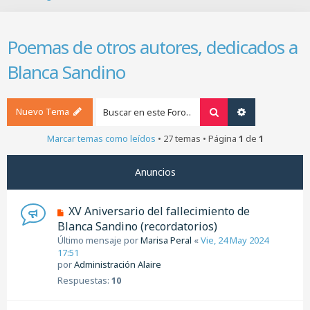
B
u
s
Poemas de otros autores, dedicados a
c
a
Blanca Sandino
r
Nuevo Tema
Buscar
Búsqueda ava
Marcar temas como leídos
• 27 temas • Página
1
de
1
Anuncios
XV Aniversario del fallecimiento de
Blanca Sandino (recordatorios)
Último mensaje por
Marisa Peral
«
Vie, 24 May 2024
17:51
por
Administración Alaire
Respuestas:
10