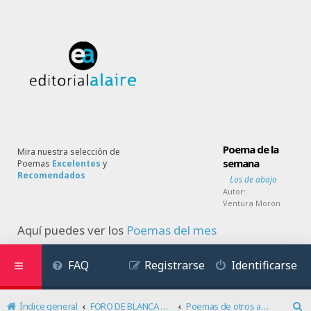
Poema de la
Mira nuestra selección de
semana
Poemas
Excelentes
y
Recomendados
Los de abajo
Autor:
Ventura Morón
Aquí puedes ver los
Poemas del mes
FAQ
Registrarse
Identificarse
Índice general
FORO DE BLANCA SANDINO
Poemas de otros autores, dedicados a Blanca Sandino