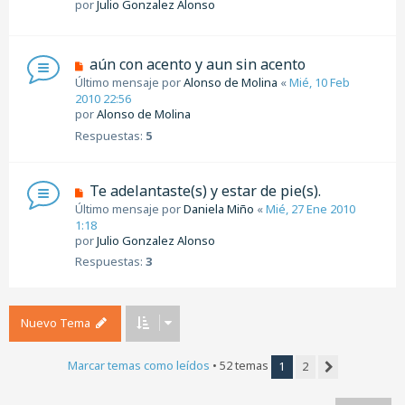
por
Julio Gonzalez Alonso
aún con acento y aun sin acento
Último mensaje por
Alonso de Molina
«
Mié, 10 Feb
2010 22:56
por
Alonso de Molina
Respuestas:
5
Te adelantaste(s) y estar de pie(s).
Último mensaje por
Daniela Miño
«
Mié, 27 Ene 2010
1:18
por
Julio Gonzalez Alonso
Respuestas:
3
Nuevo Tema
Marcar temas como leídos
• 52 temas
1
2
Siguiente