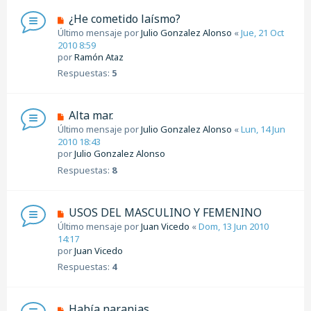
¿He cometido laísmo?
Último mensaje por
Julio Gonzalez Alonso
«
Jue, 21 Oct
2010 8:59
por
Ramón Ataz
Respuestas:
5
Alta mar.
Último mensaje por
Julio Gonzalez Alonso
«
Lun, 14 Jun
2010 18:43
por
Julio Gonzalez Alonso
Respuestas:
8
USOS DEL MASCULINO Y FEMENINO
Último mensaje por
Juan Vicedo
«
Dom, 13 Jun 2010
14:17
por
Juan Vicedo
Respuestas:
4
Había naranjas...