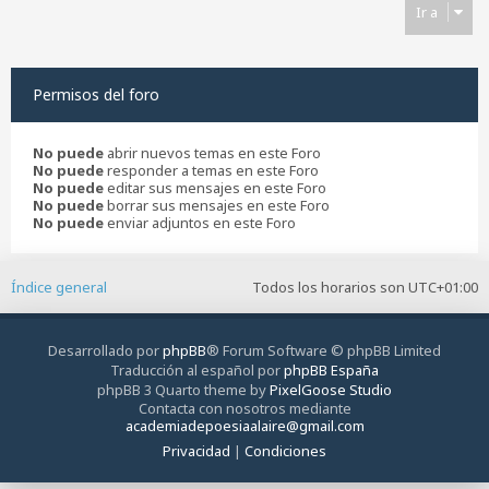
Ir a
Permisos del foro
No puede
abrir nuevos temas en este Foro
No puede
responder a temas en este Foro
No puede
editar sus mensajes en este Foro
No puede
borrar sus mensajes en este Foro
No puede
enviar adjuntos en este Foro
Índice general
Todos los horarios son
UTC+01:00
Desarrollado por
phpBB
® Forum Software © phpBB Limited
Traducción al español por
phpBB España
phpBB 3 Quarto theme by
PixelGoose Studio
Contacta con nosotros mediante
academiadepoesiaalaire@gmail.com
Privacidad
|
Condiciones