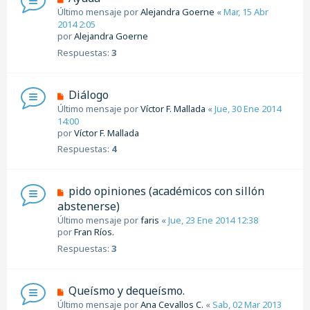
Último mensaje por
Alejandra Goerne
«
Mar, 15 Abr
2014 2:05
por
Alejandra Goerne
Respuestas:
3
Diálogo
Último mensaje por
Víctor F. Mallada
«
Jue, 30 Ene 2014
14:00
por
Víctor F. Mallada
Respuestas:
4
pido opiniones (académicos con sillón
abstenerse)
Último mensaje por
faris
«
Jue, 23 Ene 2014 12:38
por
Fran Ríos.
Respuestas:
3
Queísmo y dequeísmo.
Último mensaje por
Ana Cevallos C.
«
Sab, 02 Mar 2013