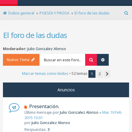
Índice general
POESÍA Y PROSA
El foro de las dudas
B
u
s
El foro de las dudas
c
a
r
Moderador:
Julio Gonzalez Alonso
Nuevo Tema
Buscar
Búsqueda ava
Marcar temas como leídos
• 52 temas
1
2
Siguiente
Anuncios
Presentación.
Último mensaje por
Julio Gonzalez Alonso
«
Mar, 10 Feb
2015 13:01
por
Julio Gonzalez Alonso
Respuestas:
3