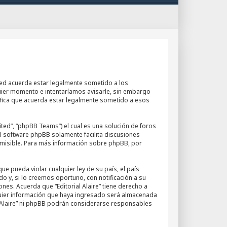
, usted acuerda estar legalmente sometido a los
quier momento e intentaríamos avisarle, sin embargo
nifica que acuerda estar legalmente sometido a esos
ted”, “phpBB Teams”) el cual es una solución de foros
El software phpBB solamente facilita discusiones
misible. Para más información sobre phpBB, por
e pueda violar cualquier ley de su país, el país
o y, si lo creemos oportuno, con notificación a su
nes. Acuerda que “Editorial Alaire” tiene derecho a
quier información que haya ingresado será almacenada
l Alaire” ni phpBB podrán considerarse responsables