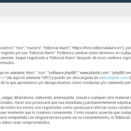
osotros”, “nos”, “nuestro”, “Editorial Alaire”, “https://foro.editorialalaire.es”)
e registre y/o use “Editorial Alaire”. Podemos cambiar estos términos en cual
icamente. Seguir registrado a “Editorial Alaire” después de esos cambios sig
formados.
í en adelante “ellos”, “sus”, “software phpBB”, “www.phpbb.com”, “phpBB Limi
les
” (de aquí en adelante “GPL”) y puede ser descargada de
www.phpbb.com
. 
uye de lo que aprobamos y/o desaprobamos como conductas y/o contenido per
ulgar, difamatorio, indecente, amenazante, sexual o cualquier otro material qu
nacionales. Hacer eso provocará que sea inmediata y permanentemente expulsad
P de todos los envíos son registradas como ayuda para reforzar estas condicio
cualquier momento que lo creamos conveniente. Como usuario acuerda que cual
erá compartida con ninguna tercera parte sin su consentimiento, ni “Editoria
los datos sean comprometidos.