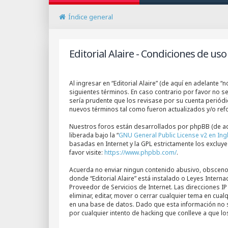
Índice general
Editorial Alaire - Condiciones de uso
Al ingresar en “Editorial Alaire” (de aquí en adelante “n
siguientes términos. En caso contrario por favor no s
sería prudente que los revisase por su cuenta periód
nuevos términos tal como fueron actualizados y/o re
Nuestros foros están desarrollados por phpBB (de aqu
liberada bajo la “
GNU General Public License v2 en Ing
basadas en Internet y la GPL estrictamente los excl
favor visite:
https://www.phpbb.com/
.
Acuerda no enviar ningun contenido abusivo, obsceno, v
donde “Editorial Alaire” está instalado o Leyes Inter
Proveedor de Servicios de Internet. Las direcciones I
eliminar, editar, mover o cerrar cualquier tema en 
en una base de datos. Dado que esta información no s
por cualquier intento de hacking que conlleve a que 