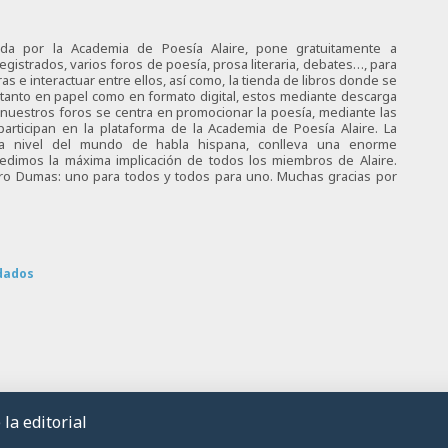
ciada por la Academia de Poesía Alaire, pone gratuitamente a
egistrados, varios foros de poesía, prosa literaria, debates…, para
s e interactuar entre ellos, así como, la tienda de libros donde se
 tanto en papel como en formato digital, estos mediante descarga
e nuestros foros se centra en promocionar la poesía, mediante las
articipan en la plataforma de la Academia de Poesía Alaire. La
 a nivel del mundo de habla hispana, conlleva una enorme
 pedimos la máxima implicación de todos los miembros de Alaire.
tro Dumas: uno para todos y todos para uno. Muchas gracias por
dados
la editorial