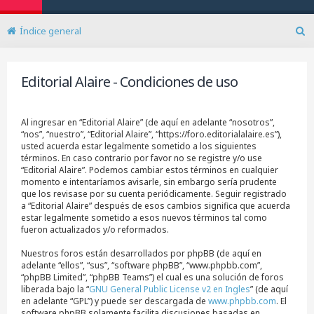
Índice general
B
u
s
Editorial Alaire - Condiciones de uso
c
a
r
Al ingresar en “Editorial Alaire” (de aquí en adelante “nosotros”,
“nos”, “nuestro”, “Editorial Alaire”, “https://foro.editorialalaire.es”),
usted acuerda estar legalmente sometido a los siguientes
términos. En caso contrario por favor no se registre y/o use
“Editorial Alaire”. Podemos cambiar estos términos en cualquier
momento e intentaríamos avisarle, sin embargo sería prudente
que los revisase por su cuenta periódicamente. Seguir registrado
a “Editorial Alaire” después de esos cambios significa que acuerda
estar legalmente sometido a esos nuevos términos tal como
fueron actualizados y/o reformados.
Nuestros foros están desarrollados por phpBB (de aquí en
adelante “ellos”, “sus”, “software phpBB”, “www.phpbb.com”,
“phpBB Limited”, “phpBB Teams”) el cual es una solución de foros
liberada bajo la “
GNU General Public License v2 en Ingles
” (de aquí
en adelante “GPL”) y puede ser descargada de
www.phpbb.com
. El
software phpBB solamente facilita discusiones basadas en