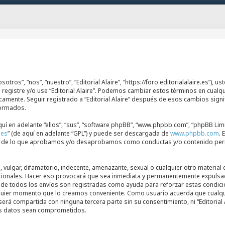
osotros”, “nos”, “nuestro”, “Editorial Alaire”, “https://foro.editorialalaire.es”)
e registre y/o use “Editorial Alaire”. Podemos cambiar estos términos en cual
icamente. Seguir registrado a “Editorial Alaire” después de esos cambios sig
formados.
í en adelante “ellos”, “sus”, “software phpBB”, “www.phpbb.com”, “phpBB Limi
les
” (de aquí en adelante “GPL”) y puede ser descargada de
www.phpbb.com
. 
uye de lo que aprobamos y/o desaprobamos como conductas y/o contenido per
ulgar, difamatorio, indecente, amenazante, sexual o cualquier otro material qu
nacionales. Hacer eso provocará que sea inmediata y permanentemente expulsad
P de todos los envíos son registradas como ayuda para reforzar estas condicio
cualquier momento que lo creamos conveniente. Como usuario acuerda que cual
erá compartida con ninguna tercera parte sin su consentimiento, ni “Editoria
los datos sean comprometidos.