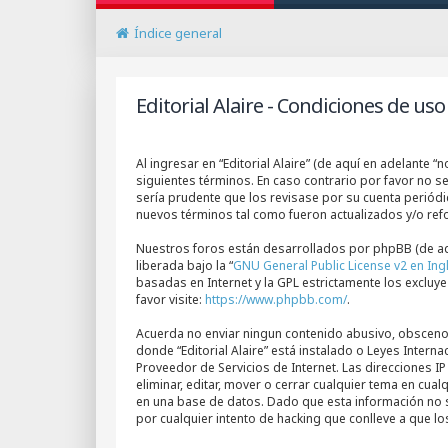
Índice general
Editorial Alaire - Condiciones de uso
Al ingresar en “Editorial Alaire” (de aquí en adelante “n
siguientes términos. En caso contrario por favor no s
sería prudente que los revisase por su cuenta periód
nuevos términos tal como fueron actualizados y/o re
Nuestros foros están desarrollados por phpBB (de aqu
liberada bajo la “
GNU General Public License v2 en Ing
basadas en Internet y la GPL estrictamente los excl
favor visite:
https://www.phpbb.com/
.
Acuerda no enviar ningun contenido abusivo, obsceno, v
donde “Editorial Alaire” está instalado o Leyes Inter
Proveedor de Servicios de Internet. Las direcciones I
eliminar, editar, mover o cerrar cualquier tema en 
en una base de datos. Dado que esta información no s
por cualquier intento de hacking que conlleve a que 