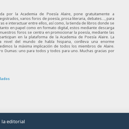
ciada por la Academia de Poesía Alaire, pone gratuitamente a
egistrados, varios foros de poesía, prosa literaria, debates…, para
s e interactuar entre ellos, así como, la tienda de libros donde se
 tanto en papel como en formato digital, estos mediante descarga
e nuestros foros se centra en promocionar la poesía, mediante las
articipan en la plataforma de la Academia de Poesía Alaire. La
 a nivel del mundo de habla hispana, conlleva una enorme
 pedimos la máxima implicación de todos los miembros de Alaire.
tro Dumas: uno para todos y todos para uno. Muchas gracias por
dados
la editorial