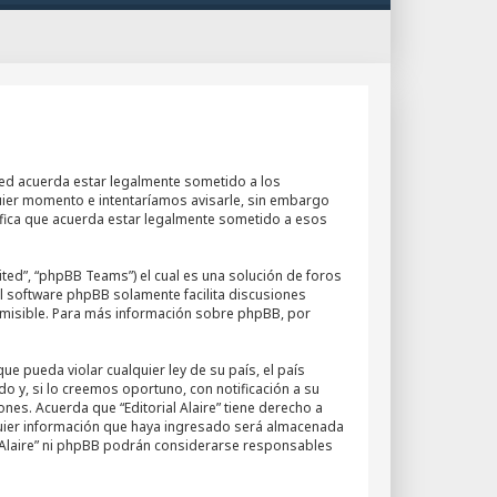
, usted acuerda estar legalmente sometido a los
quier momento e intentaríamos avisarle, sin embargo
nifica que acuerda estar legalmente sometido a esos
ted”, “phpBB Teams”) el cual es una solución de foros
El software phpBB solamente facilita discusiones
misible. Para más información sobre phpBB, por
e pueda violar cualquier ley de su país, el país
o y, si lo creemos oportuno, con notificación a su
nes. Acuerda que “Editorial Alaire” tiene derecho a
quier información que haya ingresado será almacenada
l Alaire” ni phpBB podrán considerarse responsables