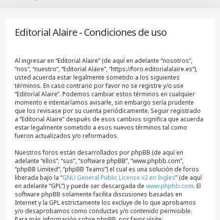
B
u
s
Editorial Alaire - Condiciones de uso
c
a
r
Al ingresar en “Editorial Alaire” (de aquí en adelante “nosotros”,
“nos”, “nuestro”, “Editorial Alaire”, “https://foro.editorialalaire.es”),
usted acuerda estar legalmente sometido a los siguientes
términos. En caso contrario por favor no se registre y/o use
“Editorial Alaire”. Podemos cambiar estos términos en cualquier
momento e intentaríamos avisarle, sin embargo sería prudente
que los revisase por su cuenta periódicamente. Seguir registrado
a “Editorial Alaire” después de esos cambios significa que acuerda
estar legalmente sometido a esos nuevos términos tal como
fueron actualizados y/o reformados.
Nuestros foros están desarrollados por phpBB (de aquí en
adelante “ellos”, “sus”, “software phpBB”, “www.phpbb.com”,
“phpBB Limited”, “phpBB Teams”) el cual es una solución de foros
liberada bajo la “
GNU General Public License v2 en Ingles
” (de aquí
en adelante “GPL”) y puede ser descargada de
www.phpbb.com
. El
software phpBB solamente facilita discusiones basadas en
Internet y la GPL estrictamente los excluye de lo que aprobamos
y/o desaprobamos como conductas y/o contenido permisible.
Para más información sobre phpBB, por favor visite: