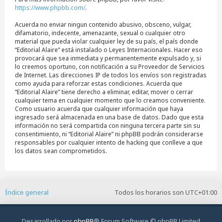
https://www.phpbb.com/
.
Acuerda no enviar ningun contenido abusivo, obsceno, vulgar,
difamatorio, indecente, amenazante, sexual o cualquier otro
material que pueda violar cualquier ley de su país, el país donde
“Editorial Alaire” está instalado o Leyes Internacionales. Hacer eso
provocará que sea inmediata y permanentemente expulsado y, si
lo creemos oportuno, con notificación a su Proveedor de Servicios
de Internet. Las direcciones IP de todos los envíos son registradas
como ayuda para reforzar estas condiciones. Acuerda que
“Editorial Alaire” tiene derecho a eliminar, editar, mover o cerrar
cualquier tema en cualquier momento que lo creamos conveniente.
Como usuario acuerda que cualquier información que haya
ingresado será almacenada en una base de datos. Dado que esta
información no será compartida con ninguna tercera parte sin su
consentimiento, ni “Editorial Alaire” ni phpBB podrán considerarse
responsables por cualquier intento de hacking que conlleve a que
los datos sean comprometidos.
Índice general
Todos los horarios son
UTC+01:00
Desarrollado por
phpBB
® Forum Software © phpBB Limited