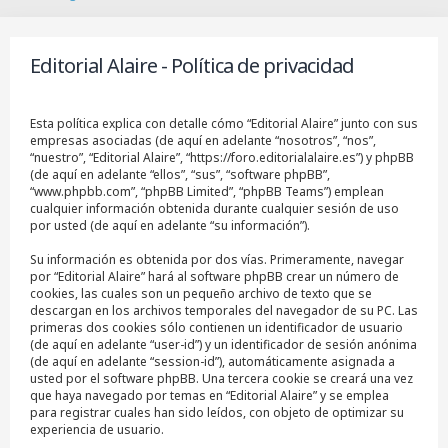
B
u
s
Editorial Alaire - Política de privacidad
c
a
r
Esta política explica con detalle cómo “Editorial Alaire” junto con sus
empresas asociadas (de aquí en adelante “nosotros”, “nos”,
“nuestro”, “Editorial Alaire”, “https://foro.editorialalaire.es”) y phpBB
(de aquí en adelante “ellos”, “sus”, “software phpBB”,
“www.phpbb.com”, “phpBB Limited”, “phpBB Teams”) emplean
cualquier información obtenida durante cualquier sesión de uso
por usted (de aquí en adelante “su información”).
Su información es obtenida por dos vías. Primeramente, navegar
por “Editorial Alaire” hará al software phpBB crear un número de
cookies, las cuales son un pequeño archivo de texto que se
descargan en los archivos temporales del navegador de su PC. Las
primeras dos cookies sólo contienen un identificador de usuario
(de aquí en adelante “user-id”) y un identificador de sesión anónima
(de aquí en adelante “session-id”), automáticamente asignada a
usted por el software phpBB. Una tercera cookie se creará una vez
que haya navegado por temas en “Editorial Alaire” y se emplea
para registrar cuales han sido leídos, con objeto de optimizar su
experiencia de usuario.