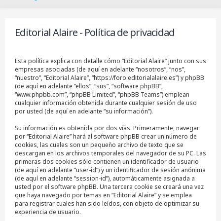
B
u
s
Editorial Alaire - Política de privacidad
c
a
r
Esta política explica con detalle cómo “Editorial Alaire” junto con sus
empresas asociadas (de aquí en adelante “nosotros”, “nos”,
“nuestro”, “Editorial Alaire”, “https://foro.editorialalaire.es”) y phpBB
(de aquí en adelante “ellos”, “sus”, “software phpBB”,
“www.phpbb.com”, “phpBB Limited”, “phpBB Teams”) emplean
cualquier información obtenida durante cualquier sesión de uso
por usted (de aquí en adelante “su información”).
Su información es obtenida por dos vías. Primeramente, navegar
por “Editorial Alaire” hará al software phpBB crear un número de
cookies, las cuales son un pequeño archivo de texto que se
descargan en los archivos temporales del navegador de su PC. Las
primeras dos cookies sólo contienen un identificador de usuario
(de aquí en adelante “user-id”) y un identificador de sesión anónima
(de aquí en adelante “session-id”), automáticamente asignada a
usted por el software phpBB. Una tercera cookie se creará una vez
que haya navegado por temas en “Editorial Alaire” y se emplea
para registrar cuales han sido leídos, con objeto de optimizar su
experiencia de usuario.