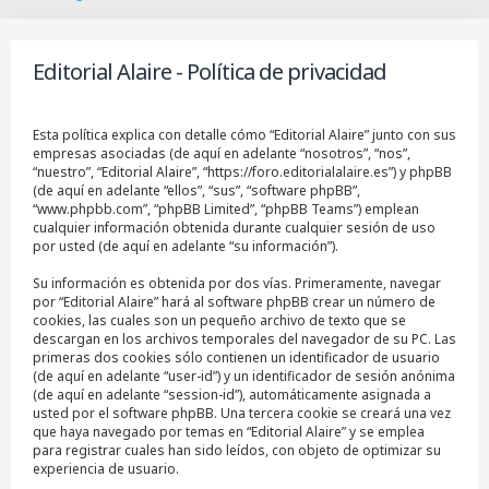
B
u
s
Editorial Alaire - Política de privacidad
c
a
r
Esta política explica con detalle cómo “Editorial Alaire” junto con sus
empresas asociadas (de aquí en adelante “nosotros”, “nos”,
“nuestro”, “Editorial Alaire”, “https://foro.editorialalaire.es”) y phpBB
(de aquí en adelante “ellos”, “sus”, “software phpBB”,
“www.phpbb.com”, “phpBB Limited”, “phpBB Teams”) emplean
cualquier información obtenida durante cualquier sesión de uso
por usted (de aquí en adelante “su información”).
Su información es obtenida por dos vías. Primeramente, navegar
por “Editorial Alaire” hará al software phpBB crear un número de
cookies, las cuales son un pequeño archivo de texto que se
descargan en los archivos temporales del navegador de su PC. Las
primeras dos cookies sólo contienen un identificador de usuario
(de aquí en adelante “user-id”) y un identificador de sesión anónima
(de aquí en adelante “session-id”), automáticamente asignada a
usted por el software phpBB. Una tercera cookie se creará una vez
que haya navegado por temas en “Editorial Alaire” y se emplea
para registrar cuales han sido leídos, con objeto de optimizar su
experiencia de usuario.