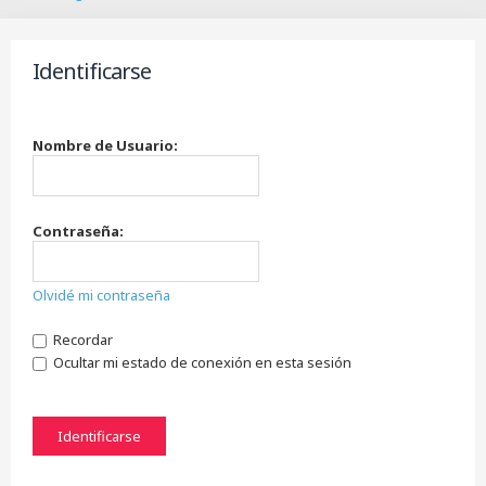
B
u
s
Identificarse
c
a
r
Nombre de Usuario:
Contraseña:
Olvidé mi contraseña
Recordar
Ocultar mi estado de conexión en esta sesión