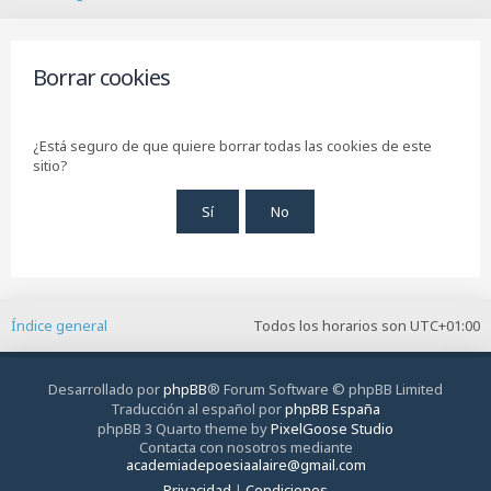
B
u
s
c
Borrar cookies
a
r
¿Está seguro de que quiere borrar todas las cookies de este
sitio?
Índice general
Todos los horarios son
UTC+01:00
Desarrollado por
phpBB
® Forum Software © phpBB Limited
Traducción al español por
phpBB España
phpBB 3 Quarto theme by
PixelGoose Studio
Contacta con nosotros mediante
academiadepoesiaalaire@gmail.com
Privacidad
|
Condiciones