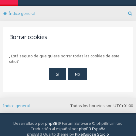
Índice general
B
u
s
c
Borrar cookies
a
r
¿Está seguro de que quiere borrar todas las cookies de este
sitio?
Índice general
Todos los horarios son
UTC+01:00
Desarrollado por
phpBB
® Forum Software © phpBB Limited
Traducción al español por
phpBB España
phpBB 3 Quarto theme by
PixelGoose Studio