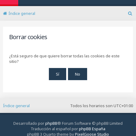
Índice general
B
u
s
c
Borrar cookies
a
r
¿Está seguro de que quiere borrar todas las cookies de este
sitio?
Índice general
Todos los horarios son
UTC+01:00
Desarrollado por
phpBB
® Forum Software © phpBB Limited
Traducción al español por
phpBB España
phpBB 3 Quarto theme by
PixelGoose Studio