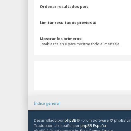
Ordenar resultados por:
Limitar resultados previos a:
Mostrar los primeros:
Establezca en 0 para mostrar todo el mensaje.
Índice general
Desarrollado por
phpBB
® Forum Software © phpBB Li
Traducción al español por
phpBB España
phpBB 3 Quarto theme by
PixelGoose Studio