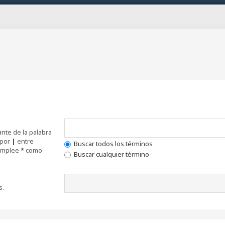
nte de la palabra
 por
|
entre
Buscar todos los términos
 Emplee
*
como
Buscar cualquier término
s.