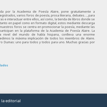
ciada por la Academia de Poesía Alaire, pone gratuitamente a
egistrados, varios foros de poesía, prosa literaria, debates…, para
s e interactuar entre ellos, así como, la tienda de libros donde se
 tanto en papel como en formato digital, estos mediante descarga
e nuestros foros se centra en promocionar la poesía, mediante las
articipan en la plataforma de la Academia de Poesía Alaire. La
 a nivel del mundo de habla hispana, conlleva una enorme
 pedimos la máxima implicación de todos los miembros de Alaire.
tro Dumas: uno para todos y todos para uno. Muchas gracias por
dados
la editorial