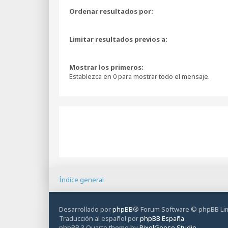
Ordenar resultados por:
Limitar resultados previos a:
Mostrar los primeros:
Establezca en 0 para mostrar todo el mensaje.
Índice general
Desarrollado por
phpBB
® Forum Software © phpBB Li
Traducción al español por
phpBB España
phpBB 3 Quarto theme by
PixelGoose Studio