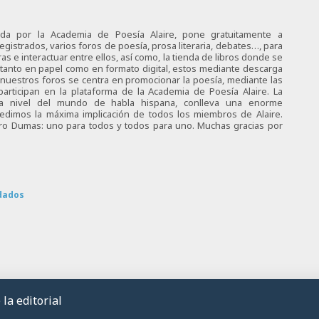
ciada por la Academia de Poesía Alaire, pone gratuitamente a
egistrados, varios foros de poesía, prosa literaria, debates…, para
s e interactuar entre ellos, así como, la tienda de libros donde se
 tanto en papel como en formato digital, estos mediante descarga
e nuestros foros se centra en promocionar la poesía, mediante las
articipan en la plataforma de la Academia de Poesía Alaire. La
 a nivel del mundo de habla hispana, conlleva una enorme
 pedimos la máxima implicación de todos los miembros de Alaire.
tro Dumas: uno para todos y todos para uno. Muchas gracias por
dados
la editorial