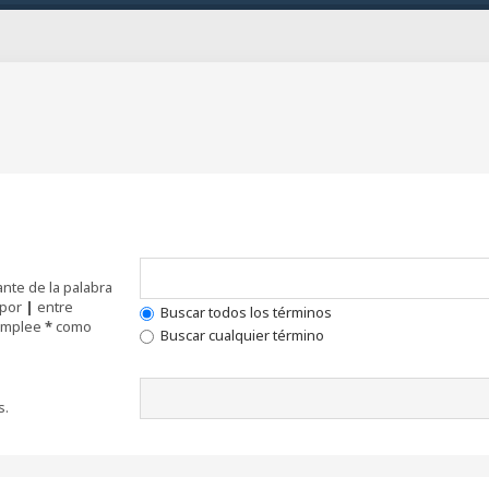
nte de la palabra
 por
|
entre
Buscar todos los términos
 Emplee
*
como
Buscar cualquier término
s.