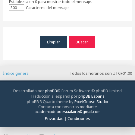
Establezca en 0 para mostrar todo el mensaje.
Caracteres del mensaje
Índice general
Todos los horarios son
UTC+01:00
Desarrollado por
phpBB
® Forum Software © phpBB Limited
Traducción al español por
phpBB España
phpBB 3 Quarto theme by
PixelGoose Studio
Contacta con nosotros mediante
academiadepoesiaalaire@gmail.com
Privacidad
|
Condiciones