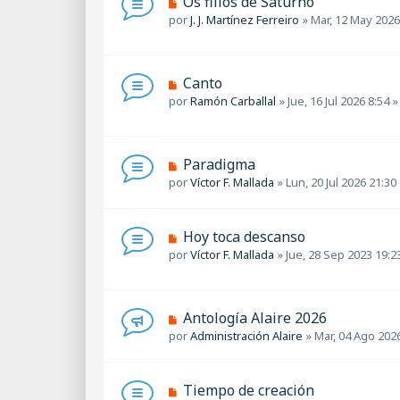
Os fillos de Saturno
j
e
u
por
J. J. Martínez Ferreiro
»
Mar, 12 May 2026
e
n
e
s
v
a
o
j
m
N
Canto
e
e
u
por
Ramón Carballal
»
Jue, 16 Jul 2026 8:54
»
n
e
s
v
a
o
j
m
N
Paradigma
e
e
u
por
Víctor F. Mallada
»
Lun, 20 Jul 2026 21:30
n
e
s
v
a
o
N
Hoy toca descanso
j
m
u
por
Víctor F. Mallada
»
Jue, 28 Sep 2023 19:2
e
e
e
n
v
s
o
a
m
N
Antología Alaire 2026
j
e
u
por
Administración Alaire
»
Mar, 04 Ago 202
e
n
e
s
v
a
o
N
Tiempo de creación
j
m