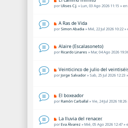
El camino infinito
j
m
u
por
Ulises C.J.
»
Lun, 03 Ago 2026 11:15
» e
e
e
e
n
v
s
o
a
N
A Ras de Vida
m
j
u
por
Simon Abadia
»
Mié, 22 Jul 2026 10:22
» 
e
e
e
n
v
s
o
a
N
Alaire (Escalasoneto)
m
j
u
por
Ricardo Linares
»
Mar, 04 Ago 2026 19:3
e
e
e
n
v
s
o
a
N
Veinticinco de julio del veintiséis.
m
j
u
por
Jorge Salvador
»
Sab, 25 Jul 2026 12:23
»
e
e
e
n
v
s
o
a
m
N
El boxeador
j
e
u
por
Ramón Carballal
»
Vie, 24 Jul 2026 18:26
e
n
e
s
v
a
o
N
La lluvia del renacer.
j
m
u
por
Eva Álvarez
»
Mié, 05 Ago 2026 12:47
» 
e
e