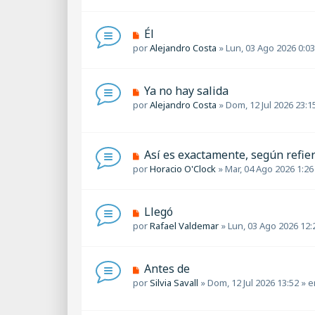
e
n
v
s
o
a
N
Él
m
j
u
por
Alejandro Costa
»
Lun, 03 Ago 2026 0:03
e
e
e
n
v
s
o
a
N
Ya no hay salida
m
j
u
por
Alejandro Costa
»
Dom, 12 Jul 2026 23:1
e
e
e
n
v
s
o
a
m
N
Así es exactamente, según refie
j
e
u
por
Horacio O'Clock
»
Mar, 04 Ago 2026 1:26
e
n
e
s
v
a
o
N
Llegó
j
m
u
por
Rafael Valdemar
»
Lun, 03 Ago 2026 12:
e
e
e
n
v
s
o
a
N
Antes de
m
j
u
por
Silvia Savall
»
Dom, 12 Jul 2026 13:52
» 
e
e
e
n
v
s