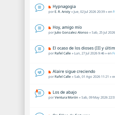
o
a
m
N
Hypnagogia
j
e
u
por
E. R. Aristy
»
Jue, 02 Jul 2026 20:39
» en
F
e
n
e
s
v
a
o
N
Hoy, amigo mío
j
m
u
por
Julio Gonzalez Alonso
»
Sab, 25 Jul 2026
e
e
e
n
v
s
o
a
N
El ocaso de los dioses (III y últim
m
j
u
por
Rafel Calle
»
Lun, 27 Jul 2026 9:46
» en
F
e
e
e
n
v
s
o
a
m
N
Alaire sigue creciendo
j
e
u
por
Rafel Calle
»
Sab, 01 Ago 2026 11:21
» e
e
n
e
s
v
a
o
N
Los de abajo
j
m
u
por
Ventura Morón
»
Sab, 09 May 2026 22:5
e
e
e
n
v
s
o
a
m
N