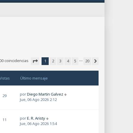
…
00 coincidencias
1
2
3
4
5
20
Siguiente
Página
1
de
20
Vistas
Último mensaje
por
Diego Martin Galvez
29
Jue, 06 Ago 2026 2:12
por
E. R. Aristy
11
Jue, 06 Ago 2026 1:54