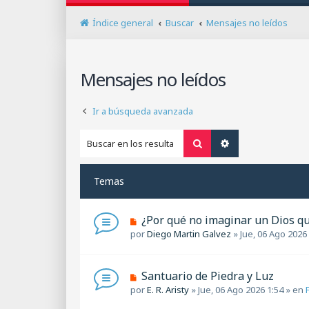
Índice general
Buscar
Mensajes no leídos
Mensajes no leídos
Ir a búsqueda avanzada
Buscar
Búsqueda avanza
Temas
N
¿Por qué no imaginar un Dios qu
u
por
Diego Martin Galvez
»
Jue, 06 Ago 2026
e
v
o
N
Santuario de Piedra y Luz
m
u
por
E. R. Aristy
»
Jue, 06 Ago 2026 1:54
» en
e
e
n