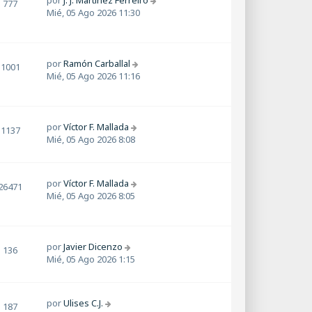
por
J. J. Martínez Ferreiro
777
Mié, 05 Ago 2026 11:30
por
Ramón Carballal
1001
Mié, 05 Ago 2026 11:16
por
Víctor F. Mallada
1137
Mié, 05 Ago 2026 8:08
por
Víctor F. Mallada
26471
Mié, 05 Ago 2026 8:05
por
Javier Dicenzo
136
Mié, 05 Ago 2026 1:15
por
Ulises C.J.
187