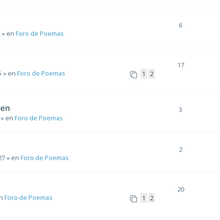
6
» en
Foro de Poemas
17
5
» en
Foro de Poemas
1
2
ren
3
» en
Foro de Poemas
2
27
» en
Foro de Poemas
20
en
Foro de Poemas
1
2