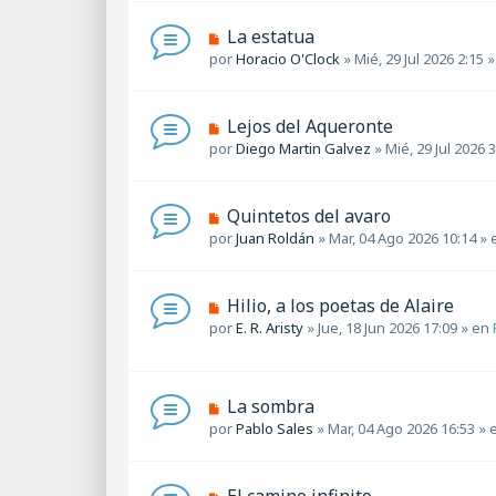
v
s
o
a
N
La estatua
m
j
u
por
Horacio O'Clock
»
Mié, 29 Jul 2026 2:15
»
e
e
e
n
v
s
o
a
N
Lejos del Aqueronte
m
j
u
por
Diego Martin Galvez
»
Mié, 29 Jul 2026 
e
e
e
n
v
s
o
a
N
Quintetos del avaro
m
j
u
por
Juan Roldán
»
Mar, 04 Ago 2026 10:14
» 
e
e
e
n
v
s
o
a
N
Hilio, a los poetas de Alaire
m
j
u
por
E. R. Aristy
»
Jue, 18 Jun 2026 17:09
» en
e
e
e
n
v
s
o
a
m
N
La sombra
j
e
u
por
Pablo Sales
»
Mar, 04 Ago 2026 16:53
» 
e
n
e
s
v
a
o
N