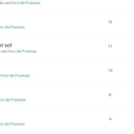
4
» en
Foro de Poemas
13
ro de Poemas
l sol!
11
» en
Foro de Poemas
14
n
Foro de Poemas
8
oro de Poemas
4
ro de Poemas