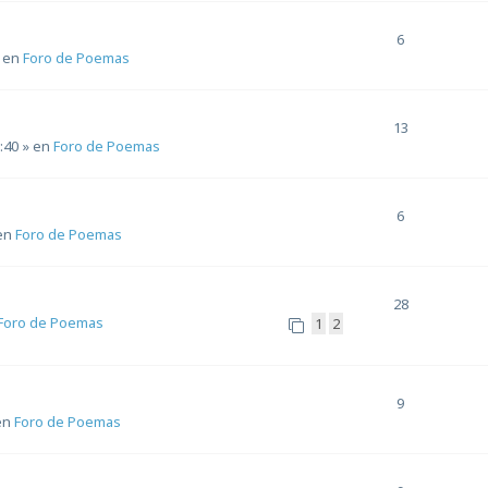
6
 en
Foro de Poemas
13
3:40
» en
Foro de Poemas
6
en
Foro de Poemas
28
Foro de Poemas
1
2
9
en
Foro de Poemas