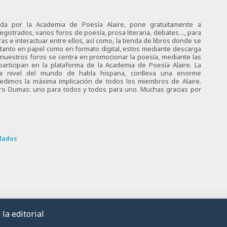
ciada por la Academia de Poesía Alaire, pone gratuitamente a
egistrados, varios foros de poesía, prosa literaria, debates…, para
s e interactuar entre ellos, así como, la tienda de libros donde se
 tanto en papel como en formato digital, estos mediante descarga
e nuestros foros se centra en promocionar la poesía, mediante las
articipan en la plataforma de la Academia de Poesía Alaire. La
 a nivel del mundo de habla hispana, conlleva una enorme
 pedimos la máxima implicación de todos los miembros de Alaire.
tro Dumas: uno para todos y todos para uno. Muchas gracias por
dados
la editorial