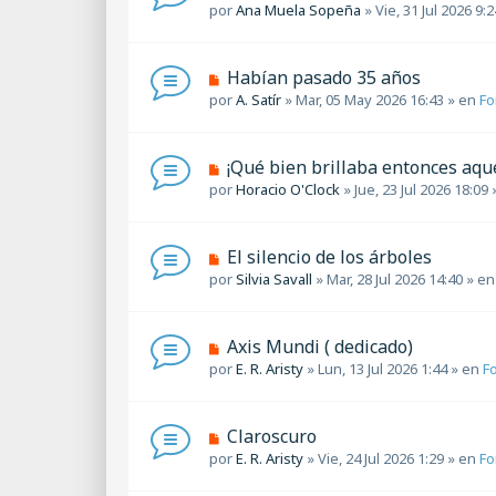
u
por
Ana Muela Sopeña
»
Vie, 31 Jul 2026 9:2
e
e
e
n
v
s
o
a
N
Habían pasado 35 años
m
j
u
por
A. Satír
»
Mar, 05 May 2026 16:43
» en
Fo
e
e
e
n
v
s
o
a
N
¡Qué bien brillaba entonces aque
m
j
u
por
Horacio O'Clock
»
Jue, 23 Jul 2026 18:09
e
e
e
n
v
s
o
a
N
El silencio de los árboles
m
j
u
por
Silvia Savall
»
Mar, 28 Jul 2026 14:40
» e
e
e
e
n
v
s
o
a
N
Axis Mundi ( dedicado)
m
j
u
por
E. R. Aristy
»
Lun, 13 Jul 2026 1:44
» en
F
e
e
e
n
v
s
o
a
N
Claroscuro
m
j
u
por
E. R. Aristy
»
Vie, 24 Jul 2026 1:29
» en
Fo
e
e
e
n
v