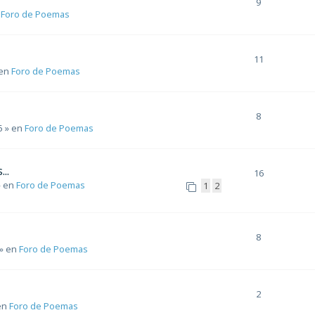
9
n
Foro de Poemas
11
en
Foro de Poemas
8
6
» en
Foro de Poemas
..
16
 en
Foro de Poemas
1
2
8
» en
Foro de Poemas
2
en
Foro de Poemas