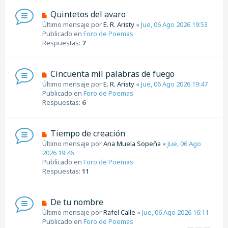
e
N
Quintetos del avaro
n
u
Último mensaje por
E. R. Aristy
«
Jue, 06 Ago 2026 19:53
s
e
Publicado en
Foro de Poemas
a
v
Respuestas:
7
j
o
e
m
e
N
Cincuenta mil palabras de fuego
n
u
Último mensaje por
E. R. Aristy
«
Jue, 06 Ago 2026 19:47
s
e
Publicado en
Foro de Poemas
a
v
Respuestas:
6
j
o
e
m
e
N
Tiempo de creación
n
u
Último mensaje por
Ana Muela Sopeña
«
Jue, 06 Ago
s
e
2026 19:46
a
v
Publicado en
Foro de Poemas
j
o
Respuestas:
11
e
m
e
n
N
De tu nombre
s
u
Último mensaje por
Rafel Calle
«
Jue, 06 Ago 2026 16:11
a
e
Publicado en
Foro de Poemas
j
v