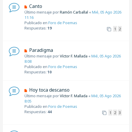
s
N
Canto
a
u
Último mensaje por
Ramón Carballal
«
Mié, 05 Ago 2026
j
e
11:16
e
v
Publicado en
Foro de Poemas
o
Respuestas:
19
1
2
m
e
n
s
N
Paradigma
a
u
Último mensaje por
Víctor F. Mallada
«
Mié, 05 Ago 2026
j
e
8:08
e
v
Publicado en
Foro de Poemas
o
Respuestas:
10
m
e
n
N
Hoy toca descanso
s
u
Último mensaje por
Víctor F. Mallada
«
Mié, 05 Ago 2026
a
e
8:05
j
v
Publicado en
Foro de Poemas
e
o
Respuestas:
44
1
2
3
m
e
n
s