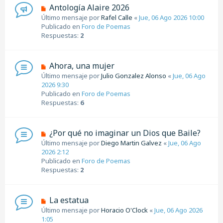
e
N
Antología Alaire 2026
n
u
Último mensaje por
Rafel Calle
«
Jue, 06 Ago 2026 10:00
s
e
Publicado en
Foro de Poemas
a
v
Respuestas:
2
j
o
e
m
e
N
Ahora, una mujer
n
u
Último mensaje por
Julio Gonzalez Alonso
«
Jue, 06 Ago
s
e
2026 9:30
a
v
Publicado en
Foro de Poemas
j
o
Respuestas:
6
e
m
e
n
N
¿Por qué no imaginar un Dios que Baile?
s
u
Último mensaje por
Diego Martin Galvez
«
Jue, 06 Ago
a
e
2026 2:12
j
v
Publicado en
Foro de Poemas
e
o
Respuestas:
2
m
e
n
N
La estatua
s
u
Último mensaje por
Horacio O'Clock
«
Jue, 06 Ago 2026
a
e
1:05
j