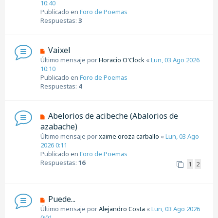
e
10:40
s
v
Publicado en
Foro de Poemas
a
o
Respuestas:
3
j
m
e
e
n
N
Vaixel
s
u
Último mensaje por
Horacio O'Clock
«
Lun, 03 Ago 2026
a
e
10:10
j
v
Publicado en
Foro de Poemas
e
o
Respuestas:
4
m
e
n
N
Abelorios de acibeche (Abalorios de
s
u
azabache)
a
e
Último mensaje por
j
xaime oroza carballo
«
Lun, 03 Ago
v
2026 0:11
e
o
Publicado en
Foro de Poemas
m
Respuestas:
16
1
2
e
n
s
a
N
Puede...
j
u
Último mensaje por
Alejandro Costa
«
Lun, 03 Ago 2026
e
e
0:01