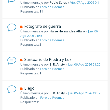
u
Último mensaje por
Pablo Sales
«
Vie, 07 Ago 2026 0:11
s
e
Publicado en
Foro de Poemas
a
v
Respuestas:
11
j
o
e
m
e
N
Fotógrafo de guerra
n
u
Último mensaje por
Hallie Hernández Alfaro
«
Jue, 06
s
e
Ago 2026 21:55
a
v
Publicado en
Foro de Poemas
j
o
Respuestas:
3
e
m
e
n
N
Santuario de Piedra y Luz
s
u
Último mensaje por
E. R. Aristy
«
Jue, 06 Ago 2026 21:26
a
e
Publicado en
Foro de Poemas
j
v
Respuestas:
1
e
o
m
e
N
Llegó
n
u
Último mensaje por
E. R. Aristy
«
Jue, 06 Ago 2026 19:57
s
e
Publicado en
Foro de Poemas
a
v
Respuestas:
3
j
o
e
m