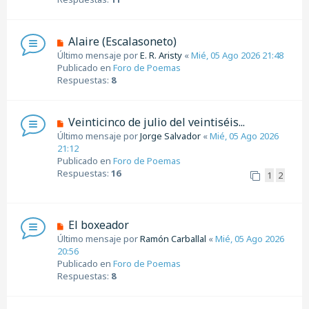
m
e
n
N
Alaire (Escalasoneto)
s
u
Último mensaje por
E. R. Aristy
«
Mié, 05 Ago 2026 21:48
a
e
Publicado en
Foro de Poemas
j
v
Respuestas:
8
e
o
m
e
N
Veinticinco de julio del veintiséis...
n
u
Último mensaje por
Jorge Salvador
«
Mié, 05 Ago 2026
s
e
21:12
a
v
Publicado en
Foro de Poemas
j
o
Respuestas:
16
1
2
e
m
e
n
s
N
El boxeador
a
u
Último mensaje por
Ramón Carballal
«
Mié, 05 Ago 2026
j
e
20:56
e
v
Publicado en
Foro de Poemas
o
Respuestas:
8
m
e