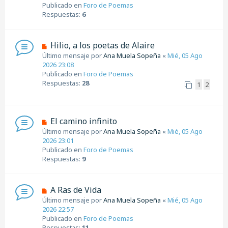
v
Publicado en
Foro de Poemas
e
o
Respuestas:
6
m
e
n
N
Hilio, a los poetas de Alaire
s
u
Último mensaje por
Ana Muela Sopeña
«
Mié, 05 Ago
a
e
2026 23:08
j
v
Publicado en
Foro de Poemas
e
o
Respuestas:
28
1
2
m
e
n
s
N
El camino infinito
a
u
Último mensaje por
Ana Muela Sopeña
«
Mié, 05 Ago
j
e
2026 23:01
e
v
Publicado en
Foro de Poemas
o
Respuestas:
9
m
e
n
N
A Ras de Vida
s
u
Último mensaje por
Ana Muela Sopeña
«
Mié, 05 Ago
a
e
2026 22:57
j
v
Publicado en
Foro de Poemas
e
o
Respuestas:
11