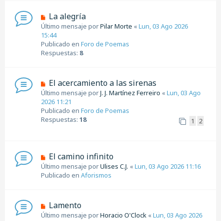
e
n
N
La alegría
s
u
Último mensaje por
Pilar Morte
«
Lun, 03 Ago 2026
a
e
15:44
j
v
Publicado en
Foro de Poemas
e
o
Respuestas:
8
m
e
n
N
El acercamiento a las sirenas
s
u
Último mensaje por
J. J. Martínez Ferreiro
«
Lun, 03 Ago
a
e
2026 11:21
j
v
Publicado en
Foro de Poemas
e
o
Respuestas:
18
1
2
m
e
n
s
N
El camino infinito
a
u
Último mensaje por
Ulises C.J.
«
Lun, 03 Ago 2026 11:16
j
e
Publicado en
Aforismos
e
v
o
m
N
Lamento
e
u
Último mensaje por
Horacio O'Clock
«
Lun, 03 Ago 2026
n