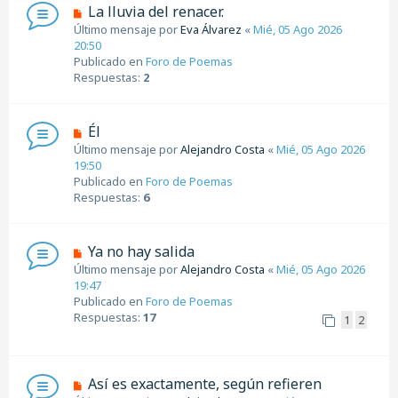
n
N
La lluvia del renacer.
s
u
Último mensaje por
Eva Álvarez
«
Mié, 05 Ago 2026
a
e
20:50
j
v
Publicado en
Foro de Poemas
e
o
Respuestas:
2
m
e
n
N
Él
s
u
Último mensaje por
Alejandro Costa
«
Mié, 05 Ago 2026
a
e
19:50
j
v
Publicado en
Foro de Poemas
e
o
Respuestas:
6
m
e
n
N
Ya no hay salida
s
u
Último mensaje por
Alejandro Costa
«
Mié, 05 Ago 2026
a
e
19:47
j
v
Publicado en
Foro de Poemas
e
o
Respuestas:
17
1
2
m
e
n
s
N
Así es exactamente, según refieren
a
u