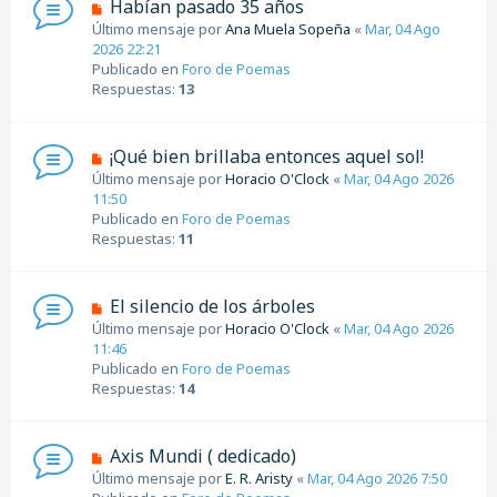
N
Habían pasado 35 años
a
u
Último mensaje por
Ana Muela Sopeña
«
Mar, 04 Ago
j
e
2026 22:21
e
v
Publicado en
Foro de Poemas
o
Respuestas:
13
m
e
n
N
¡Qué bien brillaba entonces aquel sol!
s
u
Último mensaje por
Horacio O'Clock
«
Mar, 04 Ago 2026
a
e
11:50
j
v
Publicado en
Foro de Poemas
e
o
Respuestas:
11
m
e
n
N
El silencio de los árboles
s
u
Último mensaje por
Horacio O'Clock
«
Mar, 04 Ago 2026
a
e
11:46
j
v
Publicado en
Foro de Poemas
e
o
Respuestas:
14
m
e
n
N
Axis Mundi ( dedicado)
s
u
Último mensaje por
E. R. Aristy
«
Mar, 04 Ago 2026 7:50
a
e