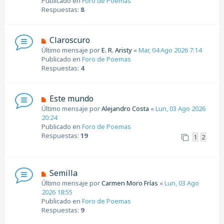
Publicado en
Foro de Poemas
j
v
Respuestas:
8
e
o
m
e
N
Claroscuro
n
u
Último mensaje por
E. R. Aristy
«
Mar, 04 Ago 2026 7:14
s
e
Publicado en
Foro de Poemas
a
v
Respuestas:
4
j
o
e
m
e
N
Este mundo
n
u
Último mensaje por
Alejandro Costa
«
Lun, 03 Ago 2026
s
e
20:24
a
v
Publicado en
Foro de Poemas
j
o
Respuestas:
19
1
2
e
m
e
n
s
N
Semilla
a
u
Último mensaje por
Carmen Moro Frías
«
Lun, 03 Ago
j
e
2026 18:55
e
v
Publicado en
Foro de Poemas
o
Respuestas:
9
m