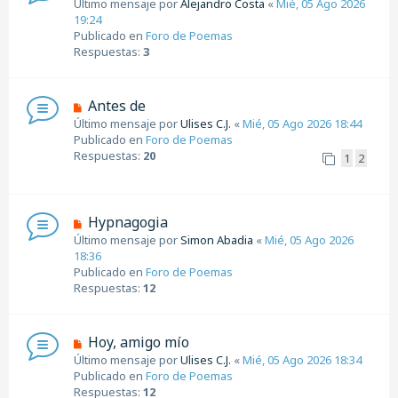
Último mensaje por
Alejandro Costa
«
Mié, 05 Ago 2026
j
e
19:24
e
v
Publicado en
Foro de Poemas
o
Respuestas:
3
m
e
n
N
Antes de
s
u
Último mensaje por
Ulises C.J.
«
Mié, 05 Ago 2026 18:44
a
e
Publicado en
Foro de Poemas
j
v
Respuestas:
20
1
2
e
o
m
e
n
N
Hypnagogia
s
u
Último mensaje por
Simon Abadia
«
Mié, 05 Ago 2026
a
e
18:36
j
v
Publicado en
Foro de Poemas
e
o
Respuestas:
12
m
e
n
N
Hoy, amigo mío
s
u
Último mensaje por
Ulises C.J.
«
Mié, 05 Ago 2026 18:34
a
e
Publicado en
Foro de Poemas
j
v
Respuestas:
12
e