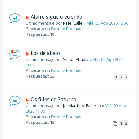
o
m
e
N
Alaire sigue creciendo
n
u
Último mensaje por
Rafel Calle
«
Mié, 05 Ago 2026 16:50
s
e
Publicado en
Foro de Poemas
a
v
Respuestas:
10
j
o
e
m
e
N
Los de abajo
n
u
Último mensaje por
Simon Abadia
«
Mié, 05 Ago 2026
s
e
16:25
a
v
Publicado en
Foro de Poemas
j
o
Respuestas:
33
1
2
3
e
m
e
n
s
N
Os fillos de Saturno
a
u
Último mensaje por
J. J. Martínez Ferreiro
«
Mié, 05 Ago
j
e
2026 11:30
e
v
Publicado en
Foro de Poemas
o
Respuestas:
15
1
2
m
e
n