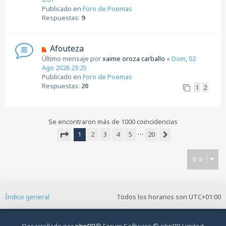
v
Publicado en
Foro de Poemas
o
Respuestas:
9
m
e
n
N
Afouteza
s
u
Último mensaje por
xaime oroza carballo
«
Dom, 02
a
e
Ago 2026 23:25
j
v
Publicado en
Foro de Poemas
e
o
Respuestas:
20
1
2
m
e
n
s
Se encontraron más de 1000 coincidencias
a
…
1
2
3
4
5
20
j
Siguiente
Página
1
de
20
e
Ir a
Índice general
Todos los horarios son
UTC+01:00
Desarrollado por
phpBB
® Forum Software © phpBB Limited