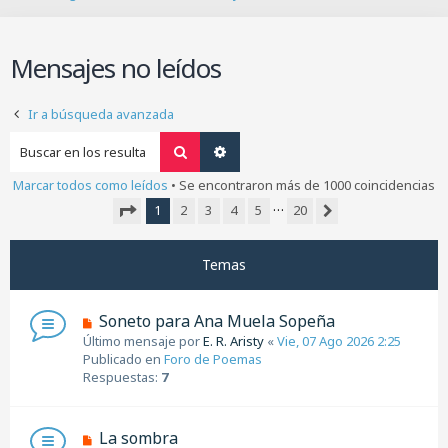
B
u
s
Mensajes no leídos
c
a
r
Ir a búsqueda avanzada
Buscar
Búsqueda avanzada
Marcar todos como leídos
• Se encontraron más de 1000 coincidencias
…
1
2
3
4
5
20
Siguiente
Página
1
de
20
Temas
N
Soneto para Ana Muela Sopeña
u
Último mensaje por
E. R. Aristy
«
Vie, 07 Ago 2026 2:25
e
Publicado en
Foro de Poemas
v
Respuestas:
7
o
m
e
N
La sombra
n