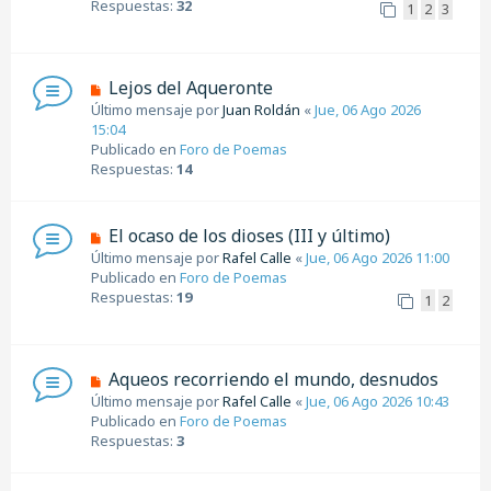
Respuestas:
32
1
2
3
e
o
m
e
n
N
Lejos del Aqueronte
s
u
Último mensaje por
Juan Roldán
«
Jue, 06 Ago 2026
a
e
15:04
j
v
Publicado en
Foro de Poemas
e
o
Respuestas:
14
m
e
n
N
El ocaso de los dioses (III y último)
s
u
Último mensaje por
Rafel Calle
«
Jue, 06 Ago 2026 11:00
a
e
Publicado en
Foro de Poemas
j
v
Respuestas:
19
1
2
e
o
m
e
n
N
Aqueos recorriendo el mundo, desnudos
s
u
Último mensaje por
Rafel Calle
«
Jue, 06 Ago 2026 10:43
a
e
Publicado en
Foro de Poemas
j
v
Respuestas:
3
e
o
m