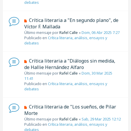
debates
m
e
n
N
Crítica literaria a "En segundo plano", de
s
u
Víctor F. Mallada
a
e
j
Último mensaje por
Rafel Calle
«
Dom, 06 Abr 2025 7:27
v
e
Publicado en
Crítica literaria, análisis, ensayos y
o
debates
m
e
n
N
Crítica literaria a "Diálogos sin medida,
s
u
de Hallie Hernández Alfaro
a
e
j
Último mensaje por
Rafel Calle
«
Dom, 30 Mar 2025
v
e
11:41
o
Publicado en
Crítica literaria, análisis, ensayos y
m
debates
e
n
s
N
Crítica literaria de "Los sueños, de Pilar
a
u
Morte
j
e
e
Último mensaje por
Rafel Calle
«
Sab, 29 Mar 2025 12:12
v
Publicado en
Crítica literaria, análisis, ensayos y
o
debates