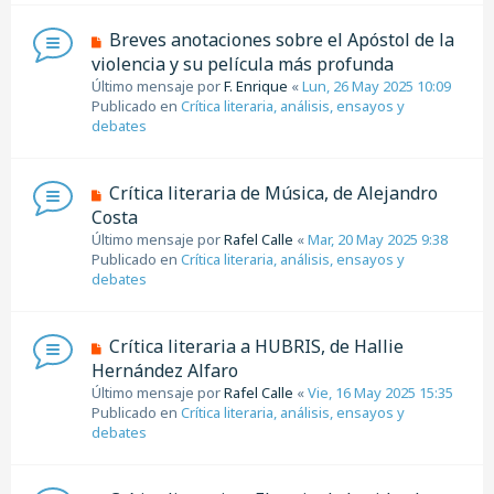
e
n
N
Breves anotaciones sobre el Apóstol de la
s
u
violencia y su película más profunda
a
e
j
Último mensaje por
F. Enrique
«
Lun, 26 May 2025 10:09
v
e
Publicado en
Crítica literaria, análisis, ensayos y
o
debates
m
e
n
N
Crítica literaria de Música, de Alejandro
s
u
Costa
a
e
j
Último mensaje por
Rafel Calle
«
Mar, 20 May 2025 9:38
v
e
Publicado en
Crítica literaria, análisis, ensayos y
o
debates
m
e
n
N
Crítica literaria a HUBRIS, de Hallie
s
u
Hernández Alfaro
a
e
j
Último mensaje por
Rafel Calle
«
Vie, 16 May 2025 15:35
v
e
Publicado en
Crítica literaria, análisis, ensayos y
o
debates
m
e
n