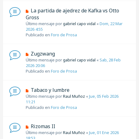
n
N
La partida de ajedrez de Kafka vs Otto
s
u
Gross
a
e
j
Último mensaje por
gabriel capo vidal
«
Dom, 22 Mar
v
e
2026 4:55
o
Publicado en
Foro de Prosa
m
e
n
N
Zugzwang
s
u
Último mensaje por
a
gabriel capo vidal
«
Sab, 28 Feb
e
2026 20:06
j
v
Publicado en
e
Foro de Prosa
o
m
e
N
Tabaco y lumbre
n
u
Último mensaje por
Raul Muñoz
«
Jue, 05 Feb 2026
s
e
11:21
a
v
Publicado en
Foro de Prosa
j
o
e
m
e
N
Rizomas II
n
u
Último mensaje por
Raul Muñoz
«
Jue, 01 Ene 2026
s
e
18:53