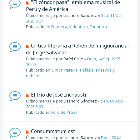
N
"El cóndor pasa", emblema musical de
n
u
Perú y de América
s
e
Último mensaje por
a
Lisandro Sánchez
«
Sab, 11 Oct
v
2025 6:27
j
o
Publicado en
e
Fototeca, Videoteca, Fonoteca
m
e
n
N
Crítica literaria a Rehén de mi ignorancia,
s
u
de Jorge Salvador
a
e
j
Último mensaje por
Rafel Calle
«
Dom, 14 Sep 2025
v
e
10:00
o
Publicado en
Crítica literaria, análisis, ensayos y
m
debates
e
n
s
N
El frío de José Inchausti
a
u
Último mensaje por
j
Lisandro Sánchez
«
Sab, 09 Ago
e
2025 5:03
e
v
Publicado en
Foro de Prosa
o
m
e
N
Consummatum est
n
u
Último mensaje por
Lisandro Sánchez
«
Dom, 20 Jul
s