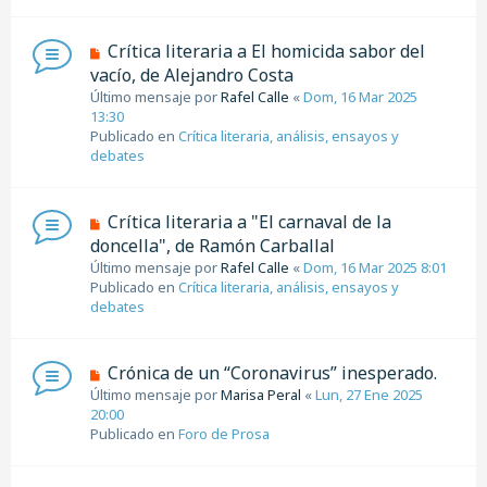
e
n
N
Crítica literaria a El homicida sabor del
s
u
vacío, de Alejandro Costa
a
e
j
Último mensaje por
Rafel Calle
«
Dom, 16 Mar 2025
v
e
13:30
o
Publicado en
Crítica literaria, análisis, ensayos y
m
debates
e
n
s
N
Crítica literaria a "El carnaval de la
a
u
doncella", de Ramón Carballal
j
e
e
Último mensaje por
Rafel Calle
«
Dom, 16 Mar 2025 8:01
v
Publicado en
Crítica literaria, análisis, ensayos y
o
debates
m
e
n
N
Crónica de un “Coronavirus” inesperado.
s
u
Último mensaje por
a
Marisa Peral
«
Lun, 27 Ene 2025
e
20:00
j
v
Publicado en
e
Foro de Prosa
o
m
e