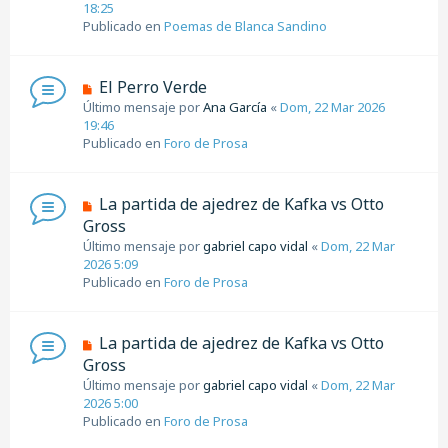
18:25
j
o
Publicado en
e
Poemas de Blanca Sandino
m
e
n
N
El Perro Verde
s
u
Último mensaje por
a
Ana García
«
Dom, 22 Mar 2026
e
19:46
j
v
Publicado en
e
Foro de Prosa
o
m
e
N
La partida de ajedrez de Kafka vs Otto
n
u
Gross
s
e
Último mensaje por
a
gabriel capo vidal
«
Dom, 22 Mar
v
2026 5:09
j
o
Publicado en
e
Foro de Prosa
m
e
n
N
La partida de ajedrez de Kafka vs Otto
s
u
Gross
a
e
j
Último mensaje por
gabriel capo vidal
«
Dom, 22 Mar
v
e
2026 5:00
o
Publicado en
Foro de Prosa
m
e