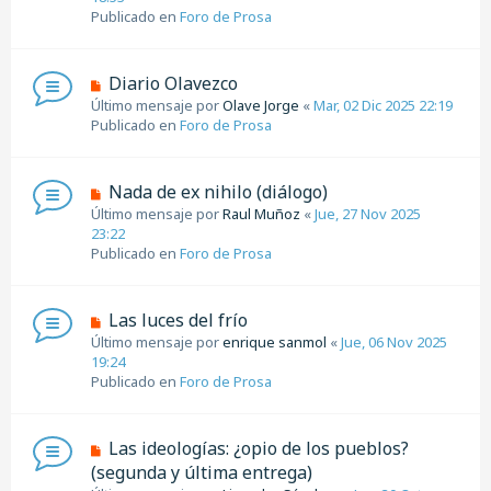
a
v
Publicado en
Foro de Prosa
j
o
e
m
e
N
Diario Olavezco
n
u
Último mensaje por
Olave Jorge
«
Mar, 02 Dic 2025 22:19
s
e
Publicado en
Foro de Prosa
a
v
j
o
e
m
N
Nada de ex nihilo (diálogo)
e
u
Último mensaje por
Raul Muñoz
«
Jue, 27 Nov 2025
n
e
23:22
s
v
Publicado en
Foro de Prosa
a
o
j
m
e
e
N
Las luces del frío
n
u
Último mensaje por
enrique sanmol
«
Jue, 06 Nov 2025
s
e
19:24
a
v
Publicado en
Foro de Prosa
j
o
e
m
e
N
Las ideologías: ¿opio de los pueblos?
n
u
(segunda y última entrega)
s
e