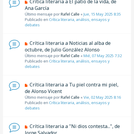
N
Crítica literaria a El patio de la vida, de
s
u
Ana García
a
e
j
Último mensaje por
Rafel Calle
«
Jue, 15 May 2025 8:35
v
e
Publicado en
Crítica literaria, análisis, ensayos y
o
debates
m
e
n
N
Crítica literaria a Noticias al alba de
s
u
octubre, de Julio González Alonso
a
e
j
Último mensaje por
Rafel Calle
«
Mié, 07 May 2025 7:32
v
e
Publicado en
Crítica literaria, análisis, ensayos y
o
debates
m
e
n
N
Crítica literaria a Tu piel contra mi piel,
s
u
de Alonso Vicent
a
e
j
Último mensaje por
Rafel Calle
«
Vie, 02 May 2025 8:16
v
e
Publicado en
Crítica literaria, análisis, ensayos y
o
debates
m
e
n
N
Crítica literaria a "Ni dios contesta...", de
s
u
Jorge Salvador
a