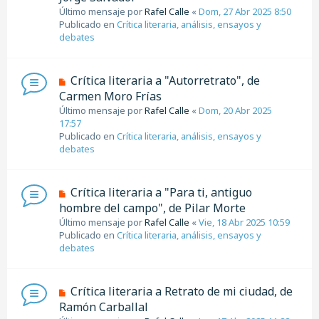
e
j
Último mensaje por
Rafel Calle
«
Dom, 27 Abr 2025 8:50
v
e
Publicado en
Crítica literaria, análisis, ensayos y
o
debates
m
e
n
N
Crítica literaria a "Autorretrato", de
s
u
Carmen Moro Frías
a
e
j
Último mensaje por
Rafel Calle
«
Dom, 20 Abr 2025
v
e
17:57
o
Publicado en
Crítica literaria, análisis, ensayos y
m
debates
e
n
s
N
Crítica literaria a "Para ti, antiguo
a
u
hombre del campo", de Pilar Morte
j
e
e
Último mensaje por
Rafel Calle
«
Vie, 18 Abr 2025 10:59
v
Publicado en
Crítica literaria, análisis, ensayos y
o
debates
m
e
n
N
Crítica literaria a Retrato de mi ciudad, de
s
u
Ramón Carballal
a
e
j