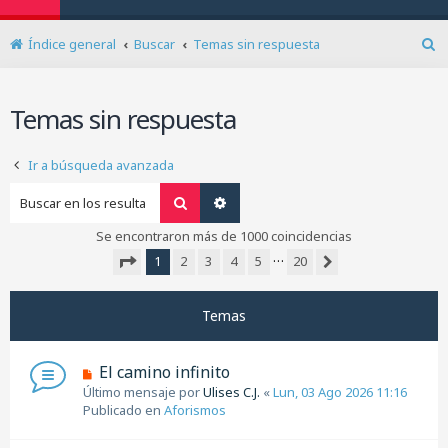
Índice general
Buscar
Temas sin respuesta
B
u
s
Temas sin respuesta
c
a
r
Ir a búsqueda avanzada
Buscar
Búsqueda avanzada
Se encontraron más de 1000 coincidencias
…
1
2
3
4
5
20
Siguiente
Página
1
de
20
Temas
N
El camino infinito
u
Último mensaje por
Ulises C.J.
«
Lun, 03 Ago 2026 11:16
e
Publicado en
Aforismos
v
o