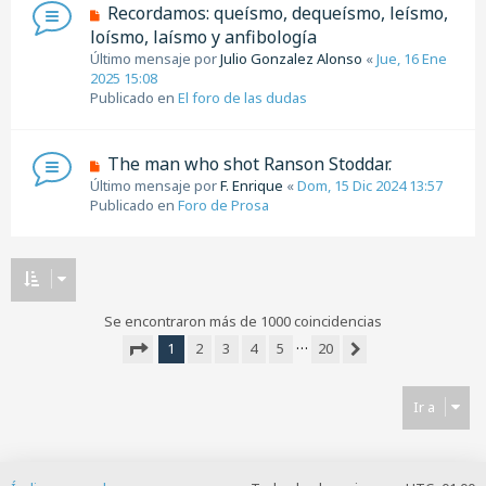
N
Recordamos: queísmo, dequeísmo, leísmo,
n
u
loísmo, laísmo y anfibología
s
e
Último mensaje por
a
Julio Gonzalez Alonso
«
Jue, 16 Ene
v
2025 15:08
j
o
Publicado en
e
El foro de las dudas
m
e
n
N
The man who shot Ranson Stoddar.
s
u
Último mensaje por
a
F. Enrique
«
Dom, 15 Dic 2024 13:57
e
Publicado en
j
Foro de Prosa
v
e
o
m
e
n
s
Se encontraron más de 1000 coincidencias
a
…
1
2
3
4
5
20
j
Siguiente
Página
1
de
20
e
Ir a