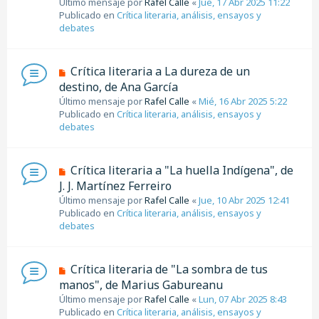
Último mensaje por
Rafel Calle
«
Jue, 17 Abr 2025 11:22
v
e
Publicado en
Crítica literaria, análisis, ensayos y
o
debates
m
e
n
N
Crítica literaria a La dureza de un
s
u
destino, de Ana García
a
e
j
Último mensaje por
Rafel Calle
«
Mié, 16 Abr 2025 5:22
v
e
Publicado en
Crítica literaria, análisis, ensayos y
o
debates
m
e
n
N
Crítica literaria a "La huella Indígena", de
s
u
J. J. Martínez Ferreiro
a
e
j
Último mensaje por
Rafel Calle
«
Jue, 10 Abr 2025 12:41
v
e
Publicado en
Crítica literaria, análisis, ensayos y
o
debates
m
e
n
N
Crítica literaria de "La sombra de tus
s
u
manos", de Marius Gabureanu
a
e
j
Último mensaje por
Rafel Calle
«
Lun, 07 Abr 2025 8:43
v
e
Publicado en
Crítica literaria, análisis, ensayos y
o