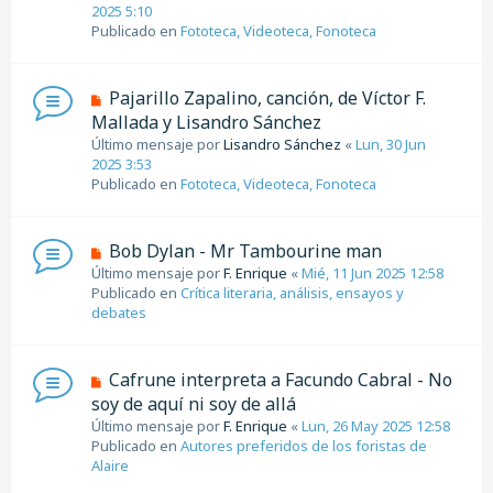
e
2025 5:10
a
v
Publicado en
Fototeca, Videoteca, Fonoteca
j
o
e
m
e
N
Pajarillo Zapalino, canción, de Víctor F.
n
u
Mallada y Lisandro Sánchez
s
e
Último mensaje por
a
Lisandro Sánchez
«
Lun, 30 Jun
v
2025 3:53
j
o
Publicado en
e
Fototeca, Videoteca, Fonoteca
m
e
n
N
Bob Dylan - Mr Tambourine man
s
u
Último mensaje por
a
F. Enrique
«
Mié, 11 Jun 2025 12:58
e
Publicado en
j
Crítica literaria, análisis, ensayos y
v
debates
e
o
m
e
N
Cafrune interpreta a Facundo Cabral - No
n
u
soy de aquí ni soy de allá
s
e
Último mensaje por
a
F. Enrique
«
Lun, 26 May 2025 12:58
v
Publicado en
j
Autores preferidos de los foristas de
o
Alaire
e
m