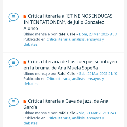
m
e
n
N
Crítica literaria a “ET NE NOS INDUCAS
s
u
IN TENTATIONEM”, de Julio González
a
e
j
Alonso
v
e
Último mensaje por
Rafel Calle
«
Dom, 23 Mar 2025 8:58
o
Publicado en
Crítica literaria, análisis, ensayos y
m
debates
e
n
s
N
a
Crítica literaria de Los cuerpos se intuyen
u
j
en la bruma, de Ana Muela Sopeña
e
e
Último mensaje por
Rafel Calle
«
Sab, 22 Mar 2025 21:40
v
Publicado en
Crítica literaria, análisis, ensayos y
o
debates
m
e
n
N
Crítica literaria a Cava de jazz, de Ana
s
u
García
a
e
j
Último mensaje por
Rafel Calle
«
Vie, 21 Mar 2025 12:43
v
e
Publicado en
Crítica literaria, análisis, ensayos y
o
debates
m