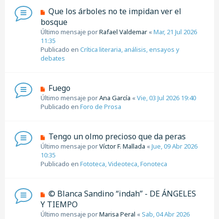
m
N
Que los árboles no te impidan ver el
e
u
bosque
n
e
Último mensaje por
s
Rafael Valdemar
«
Mar, 21 Jul 2026
v
11:35
a
o
Publicado en
j
Crítica literaria, análisis, ensayos y
m
debates
e
e
n
s
N
Fuego
a
u
Último mensaje por
j
Ana García
«
Vie, 03 Jul 2026 19:40
e
Publicado en
e
Foro de Prosa
v
o
m
N
Tengo un olmo precioso que da peras
e
u
Último mensaje por
Víctor F. Mallada
«
Jue, 09 Abr 2026
n
e
10:35
s
v
Publicado en
Fototeca, Videoteca, Fonoteca
a
o
j
m
e
e
N
© Blanca Sandino “indah” - DE ÁNGELES
n
u
Y TIEMPO
s
e
Último mensaje por
a
Marisa Peral
«
Sab, 04 Abr 2026
v