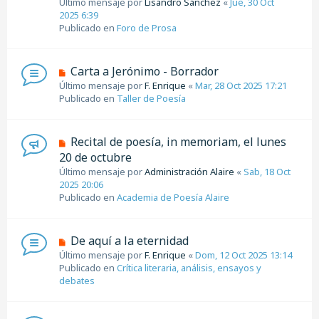
Último mensaje por
a
Lisandro Sánchez
«
Jue, 30 Oct
v
2025 6:39
j
o
Publicado en
e
Foro de Prosa
m
e
n
N
Carta a Jerónimo - Borrador
s
u
Último mensaje por
a
F. Enrique
«
Mar, 28 Oct 2025 17:21
e
Publicado en
j
Taller de Poesía
v
e
o
m
N
Recital de poesía, in memoriam, el lunes
e
u
20 de octubre
n
e
Último mensaje por
s
Administración Alaire
«
Sab, 18 Oct
v
2025 20:06
a
o
Publicado en
j
Academia de Poesía Alaire
m
e
e
n
N
De aquí a la eternidad
s
u
Último mensaje por
a
F. Enrique
«
Dom, 12 Oct 2025 13:14
e
Publicado en
j
Crítica literaria, análisis, ensayos y
v
debates
e
o
m
e