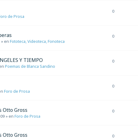
0
Foro de Prosa
peras
0
» en
Fototeca, Videoteca, Fonoteca
 ÁNGELES Y TIEMPO
0
en
Poemas de Blanca Sandino
0
en
Foro de Prosa
s Otto Gross
0
:09
» en
Foro de Prosa
s Otto Gross
0