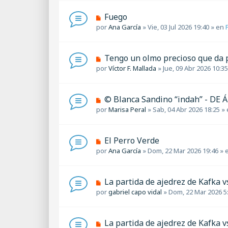
v
s
o
a
N
Fuego
m
j
u
por
Ana García
»
Vie, 03 Jul 2026 19:40
» en
e
e
e
n
v
s
o
a
N
Tengo un olmo precioso que da 
m
j
u
por
Víctor F. Mallada
»
Jue, 09 Abr 2026 10:35
e
e
e
n
v
s
o
a
N
© Blanca Sandino “indah” - DE
m
j
u
por
Marisa Peral
»
Sab, 04 Abr 2026 18:25
» 
e
e
e
n
v
s
o
a
N
El Perro Verde
m
j
u
por
Ana García
»
Dom, 22 Mar 2026 19:46
» 
e
e
e
n
v
s
o
a
N
La partida de ajedrez de Kafka v
m
j
u
por
gabriel capo vidal
»
Dom, 22 Mar 2026 5
e
e
e
n
v
s
o
a
N
La partida de ajedrez de Kafka v
m