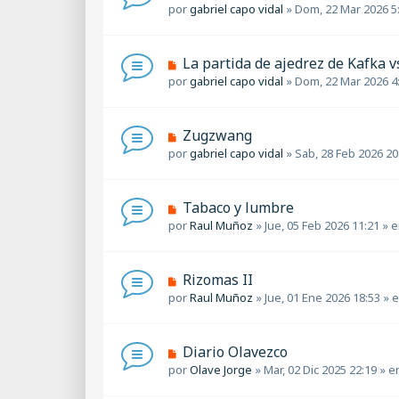
j
u
por
gabriel capo vidal
»
Dom, 22 Mar 2026 5
e
e
e
n
v
s
o
a
N
La partida de ajedrez de Kafka v
m
j
u
por
gabriel capo vidal
»
Dom, 22 Mar 2026 4
e
e
e
n
v
s
o
a
N
Zugzwang
m
j
u
por
gabriel capo vidal
»
Sab, 28 Feb 2026 20
e
e
e
n
v
s
o
a
N
Tabaco y lumbre
m
j
u
por
Raul Muñoz
»
Jue, 05 Feb 2026 11:21
» 
e
e
e
n
v
s
o
a
N
Rizomas II
m
j
u
por
Raul Muñoz
»
Jue, 01 Ene 2026 18:53
» 
e
e
e
n
v
s
o
a
N
Diario Olavezco
m
j
u
por
Olave Jorge
»
Mar, 02 Dic 2025 22:19
» e
e
e
e
n
v