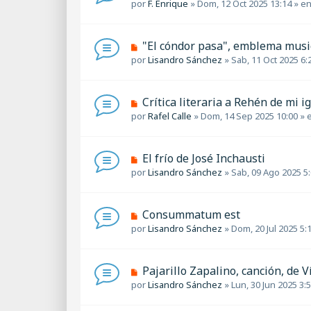
j
u
por
F. Enrique
»
Dom, 12 Oct 2025 13:14
» e
e
e
e
n
v
s
o
a
N
"El cóndor pasa", emblema musi
m
j
u
por
Lisandro Sánchez
»
Sab, 11 Oct 2025 6:
e
e
e
n
v
s
o
a
N
Crítica literaria a Rehén de mi i
m
j
u
por
Rafel Calle
»
Dom, 14 Sep 2025 10:00
» 
e
e
e
n
v
s
o
a
N
El frío de José Inchausti
m
j
u
por
Lisandro Sánchez
»
Sab, 09 Ago 2025 5
e
e
e
n
v
s
o
a
N
Consummatum est
m
j
u
por
Lisandro Sánchez
»
Dom, 20 Jul 2025 5:
e
e
e
n
v
s
o
a
N
Pajarillo Zapalino, canción, de V
m
j
u
por
Lisandro Sánchez
»
Lun, 30 Jun 2025 3:
e
e
e
n
v