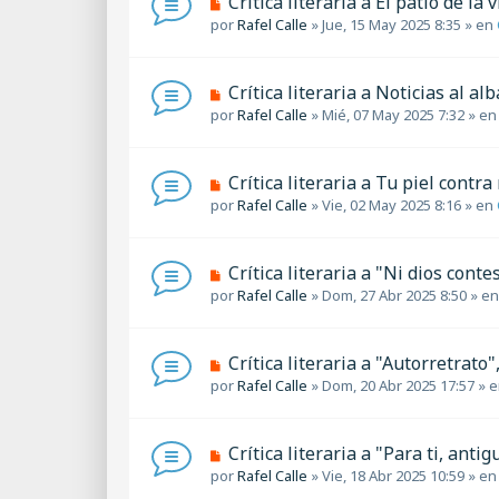
Crítica literaria a El patio de la 
m
j
u
por
Rafel Calle
»
Jue, 15 May 2025 8:35
» en
e
e
e
n
v
s
o
a
N
Crítica literaria a Noticias al a
m
j
u
por
Rafel Calle
»
Mié, 07 May 2025 7:32
» e
e
e
e
n
v
s
o
a
N
Crítica literaria a Tu piel contra
m
j
u
por
Rafel Calle
»
Vie, 02 May 2025 8:16
» en
e
e
e
n
v
s
o
a
N
Crítica literaria a "Ni dios contes
m
j
u
por
Rafel Calle
»
Dom, 27 Abr 2025 8:50
» e
e
e
e
n
v
s
o
a
N
Crítica literaria a "Autorretrat
m
j
u
por
Rafel Calle
»
Dom, 20 Abr 2025 17:57
» 
e
e
e
n
v
s
o
a
N
Crítica literaria a "Para ti, ant
m
j
u
por
Rafel Calle
»
Vie, 18 Abr 2025 10:59
» e
e
e
e