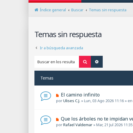
Índice general
Buscar
Temas sin respuesta
Temas sin respuesta
Ir a búsqueda avanzada
Buscar
Búsqueda avanza
Temas
N
El camino infinito
u
por
Ulises C.J.
»
Lun, 03 Ago 2026 11:16
» e
e
v
o
N
Que los árboles no te impidan v
m
u
por
Rafael Valdemar
»
Mar, 21 Jul 2026 11:35
e
e
n