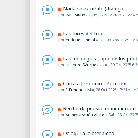
s
o
a
N
Nada de ex nihilo (diálogo)
m
j
u
por
Raul Muñoz
»
Jue, 27 Nov 2025 23:22
» 
e
e
e
n
v
s
o
a
N
Las luces del frío
m
j
u
por
enrique sanmol
»
Jue, 06 Nov 2025 19:2
e
e
e
n
v
s
o
a
N
Las ideologías: ¿opio de los pue
m
j
u
por
Lisandro Sánchez
»
Jue, 30 Oct 2025 6:3
e
e
e
n
v
s
o
a
N
Carta a Jerónimo - Borrador
m
j
u
por
F. Enrique
»
Mar, 28 Oct 2025 17:21
» en
e
e
e
n
v
s
o
a
N
Recital de poesía, in memoriam, 
m
j
u
por
Administración Alaire
»
Sab, 18 Oct 2025
e
e
e
n
v
s
o
a
N
De aquí a la eternidad
m