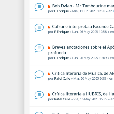
s
o
a
N
Bob Dylan - Mr Tambourine ma
m
j
u
por
F. Enrique
»
Mié, 11 Jun 2025 12:58
» en
e
e
e
n
v
s
o
a
N
Cafrune interpreta a Facundo Cab
m
j
u
por
F. Enrique
»
Lun, 26 May 2025 12:58
» e
e
e
e
n
v
s
o
a
N
Breves anotaciones sobre el Após
m
j
u
profunda
e
e
e
por
n
F. Enrique
»
Lun, 26 May 2025 10:09
» e
v
s
o
a
m
j
N
Crítica literaria de Música, de A
e
e
u
por
n
Rafel Calle
»
Mar, 20 May 2025 9:38
» en
e
s
v
a
o
j
N
Crítica literaria a HUBRIS, de H
m
e
u
por
Rafel Calle
»
Vie, 16 May 2025 15:35
» e
e
e
n
v
s
o
a
N