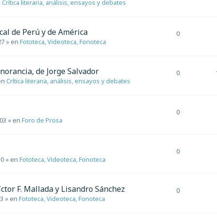
n
Crítica literaria, análisis, ensayos y debates
cal de Perú y de América
0
27
» en
Fototeca, Videoteca, Fonoteca
gnorancia, de Jorge Salvador
0
en
Crítica literaria, análisis, ensayos y debates
0
:03
» en
Foro de Prosa
0
10
» en
Fototeca, Videoteca, Fonoteca
íctor F. Mallada y Lisandro Sánchez
0
53
» en
Fototeca, Videoteca, Fonoteca