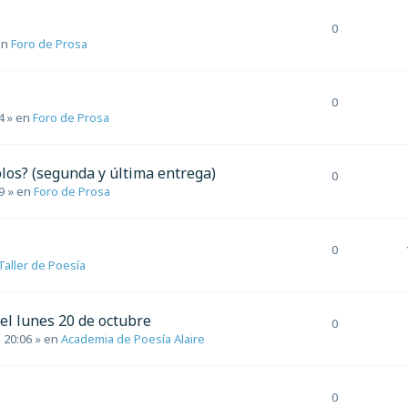
0
en
Foro de Prosa
0
4
» en
Foro de Prosa
blos? (segunda y última entrega)
0
9
» en
Foro de Prosa
0
Taller de Poesía
el lunes 20 de octubre
0
 20:06
» en
Academia de Poesía Alaire
0