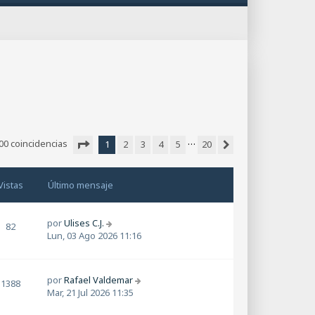
…
00 coincidencias
1
2
3
4
5
20
Siguiente
Página
1
de
20
Vistas
Último mensaje
por
Ulises C.J.
82
Lun, 03 Ago 2026 11:16
por
Rafael Valdemar
1388
Mar, 21 Jul 2026 11:35