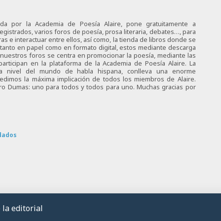
ciada por la Academia de Poesía Alaire, pone gratuitamente a
egistrados, varios foros de poesía, prosa literaria, debates…, para
s e interactuar entre ellos, así como, la tienda de libros donde se
 tanto en papel como en formato digital, estos mediante descarga
e nuestros foros se centra en promocionar la poesía, mediante las
articipan en la plataforma de la Academia de Poesía Alaire. La
 a nivel del mundo de habla hispana, conlleva una enorme
 pedimos la máxima implicación de todos los miembros de Alaire.
tro Dumas: uno para todos y todos para uno. Muchas gracias por
dados
la editorial