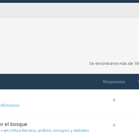
Se encontraron más de 10
da
Respuestas
0
n
Aforismos
er el bosque
0
» en
Crítica literaria, análisis, ensayos y debates