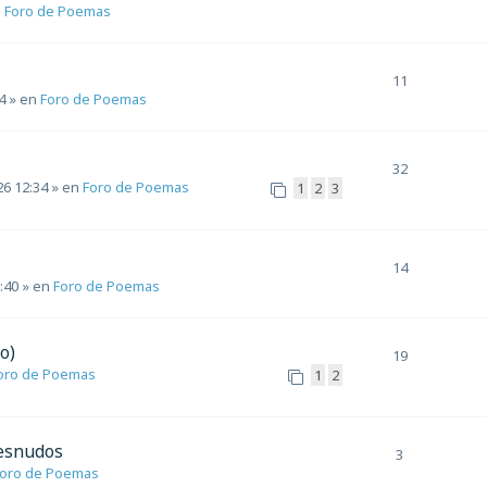
n
Foro de Poemas
11
4
» en
Foro de Poemas
32
26 12:34
» en
Foro de Poemas
1
2
3
14
3:40
» en
Foro de Poemas
o)
19
oro de Poemas
1
2
desnudos
3
oro de Poemas