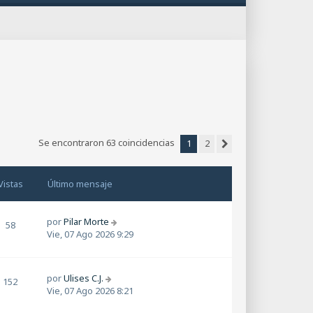
Se encontraron 63 coincidencias
1
2
Siguiente
Vistas
Último mensaje
por
Pilar Morte
58
Vie, 07 Ago 2026 9:29
por
Ulises C.J.
152
Vie, 07 Ago 2026 8:21