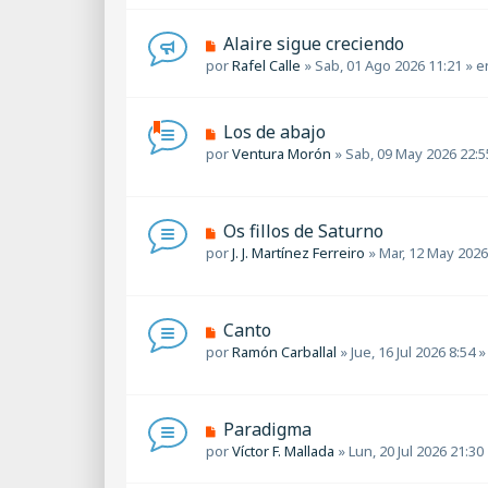
n
v
s
o
a
N
Alaire sigue creciendo
m
j
u
por
Rafel Calle
»
Sab, 01 Ago 2026 11:21
» e
e
e
e
n
v
s
o
a
N
Los de abajo
m
j
u
por
Ventura Morón
»
Sab, 09 May 2026 22:5
e
e
e
n
v
s
o
a
m
N
Os fillos de Saturno
j
e
u
por
J. J. Martínez Ferreiro
»
Mar, 12 May 2026
e
n
e
s
v
a
o
j
m
N
Canto
e
e
u
por
Ramón Carballal
»
Jue, 16 Jul 2026 8:54
»
n
e
s
v
a
o
j
m
N
Paradigma
e
e
u
por
Víctor F. Mallada
»
Lun, 20 Jul 2026 21:30
n
e
s
v