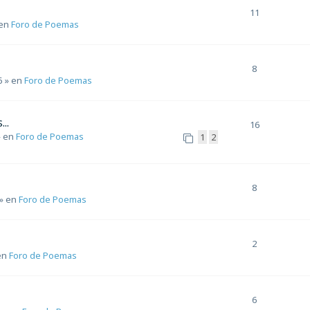
11
en
Foro de Poemas
8
6
» en
Foro de Poemas
..
16
 en
Foro de Poemas
1
2
8
» en
Foro de Poemas
2
en
Foro de Poemas
6