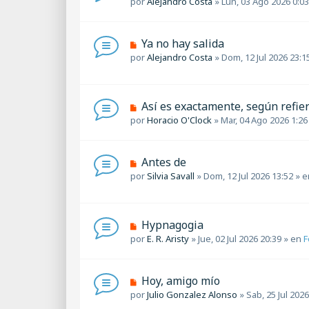
por
Alejandro Costa
»
Lun, 03 Ago 2026 0:03
e
e
e
n
v
s
o
a
N
Ya no hay salida
m
j
u
por
Alejandro Costa
»
Dom, 12 Jul 2026 23:1
e
e
e
n
v
s
o
a
m
N
Así es exactamente, según refie
j
e
u
por
Horacio O'Clock
»
Mar, 04 Ago 2026 1:26
e
n
e
s
v
a
o
N
Antes de
j
m
u
por
Silvia Savall
»
Dom, 12 Jul 2026 13:52
» 
e
e
e
n
v
s
o
a
m
N
Hypnagogia
j
e
u
por
E. R. Aristy
»
Jue, 02 Jul 2026 20:39
» en
F
e
n
e
s
v
a
o
N
Hoy, amigo mío
j
m
u
por
Julio Gonzalez Alonso
»
Sab, 25 Jul 2026
e
e
e