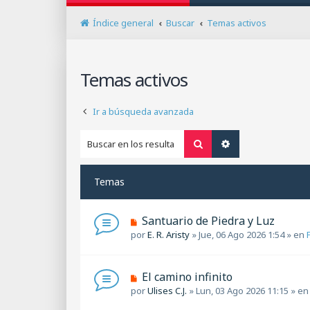
Índice general
Buscar
Temas activos
Temas activos
Ir a búsqueda avanzada
Buscar
Búsqueda avanza
Temas
N
Santuario de Piedra y Luz
u
por
E. R. Aristy
»
Jue, 06 Ago 2026 1:54
» en
e
v
o
N
El camino infinito
m
u
por
Ulises C.J.
»
Lun, 03 Ago 2026 11:15
» e
e
e
n