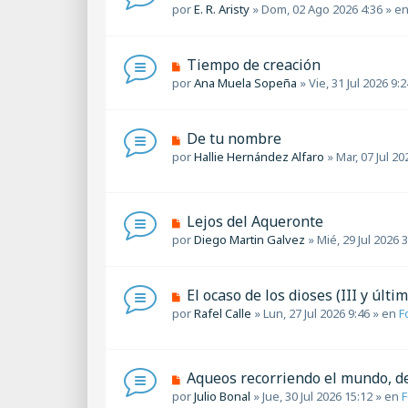
j
u
por
E. R. Aristy
»
Dom, 02 Ago 2026 4:36
» e
e
e
e
n
v
s
o
a
N
Tiempo de creación
m
j
u
por
Ana Muela Sopeña
»
Vie, 31 Jul 2026 9:2
e
e
e
n
v
s
o
a
N
De tu nombre
m
j
u
por
Hallie Hernández Alfaro
»
Mar, 07 Jul 20
e
e
e
n
v
s
o
a
m
N
Lejos del Aqueronte
j
e
u
por
Diego Martin Galvez
»
Mié, 29 Jul 2026 
e
n
e
s
v
a
o
N
El ocaso de los dioses (III y últim
j
m
u
por
Rafel Calle
»
Lun, 27 Jul 2026 9:46
» en
F
e
e
e
n
v
s
o
a
m
N
Aqueos recorriendo el mundo, 
j
e
u
por
Julio Bonal
»
Jue, 30 Jul 2026 15:12
» en
F
e
n