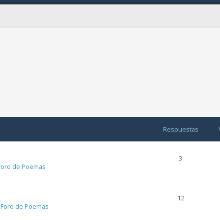
da
Respuestas
3
Foro de Poemas
12
n
Foro de Poemas