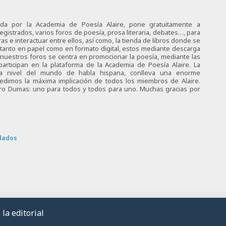
ciada por la Academia de Poesía Alaire, pone gratuitamente a
egistrados, varios foros de poesía, prosa literaria, debates…, para
s e interactuar entre ellos, así como, la tienda de libros donde se
 tanto en papel como en formato digital, estos mediante descarga
e nuestros foros se centra en promocionar la poesía, mediante las
articipan en la plataforma de la Academia de Poesía Alaire. La
 a nivel del mundo de habla hispana, conlleva una enorme
 pedimos la máxima implicación de todos los miembros de Alaire.
tro Dumas: uno para todos y todos para uno. Muchas gracias por
dados
la editorial