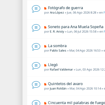
v
s
o
a
N
Fotógrafo de guerra
m
j
u
por
Ara López
»
Jue, 06 Ago 2026 8:28
» en
e
e
e
n
v
s
o
a
N
Soneto para Ana Muela Sopeña
m
j
u
por
E. R. Aristy
»
Lun, 06 Jul 2026 15:58
» en
e
e
e
n
v
s
o
a
N
La sombra
m
j
u
por
Pablo Sales
»
Mar, 04 Ago 2026 16:53
» 
e
e
e
n
v
s
o
a
N
Llegó
m
j
u
por
Rafael Valdemar
»
Lun, 03 Ago 2026 12:
e
e
e
n
v
s
o
a
N
Quintetos del avaro
m
j
u
por
Juan Roldán
»
Mar, 04 Ago 2026 10:14
» 
e
e
e
n
v
s
o
a
N
Cincuenta mil palabras de fueg
m