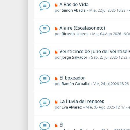
a
m
N
A Ras de Vida
j
e
u
por
Simon Abadia
»
Mié, 22 Jul 2026 10:22
» 
e
n
e
s
v
a
o
N
Alaire (Escalasoneto)
j
m
u
por
Ricardo Linares
»
Mar, 04 Ago 2026 19:3
e
e
e
n
v
s
o
a
N
Veinticinco de julio del veintiséis.
m
j
u
por
Jorge Salvador
»
Sab, 25 Jul 2026 12:23
»
e
e
e
n
v
s
o
a
m
N
El boxeador
j
e
u
por
Ramón Carballal
»
Vie, 24 Jul 2026 18:26
e
n
e
s
v
a
o
N
La lluvia del renacer.
j
m
u
por
Eva Álvarez
»
Mié, 05 Ago 2026 12:47
» 
e
e
e
n
v
s
o
a
N
Él
m
j
u