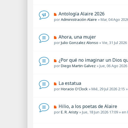
e
s
v
a
o
N
Antología Alaire 2026
j
m
u
por
Administración Alaire
»
Mar, 04 Ago 202
e
e
e
n
v
s
o
a
N
Ahora, una mujer
m
j
u
por
Julio Gonzalez Alonso
»
Vie, 31 Jul 2026
e
e
e
n
v
s
o
a
N
¿Por qué no imaginar un Dios qu
m
j
u
por
Diego Martin Galvez
»
Jue, 06 Ago 2026
e
e
e
n
v
s
o
a
N
La estatua
m
j
u
por
Horacio O'Clock
»
Mié, 29 Jul 2026 2:15
»
e
e
e
n
v
s
o
a
N
Hilio, a los poetas de Alaire
m
j
u
por
E. R. Aristy
»
Jue, 18 Jun 2026 17:09
» en
e
e
e
n
v
s
o