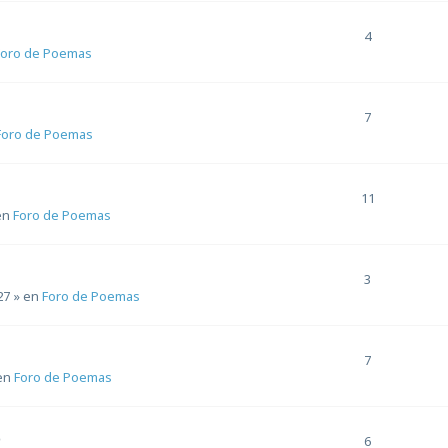
4
Foro de Poemas
7
Foro de Poemas
11
en
Foro de Poemas
3
27
» en
Foro de Poemas
7
en
Foro de Poemas
o
6