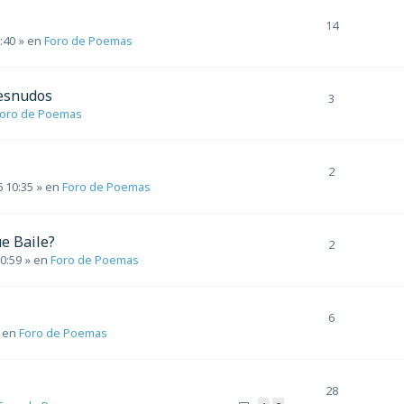
14
3:40
» en
Foro de Poemas
desnudos
3
oro de Poemas
2
6 10:35
» en
Foro de Poemas
e Baile?
2
 0:59
» en
Foro de Poemas
6
 en
Foro de Poemas
28