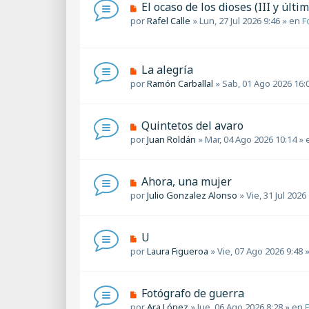
m
N
El ocaso de los dioses (III y últim
j
e
u
por
Rafel Calle
»
Lun, 27 Jul 2026 9:46
» en
F
e
n
e
s
v
a
o
j
m
N
La alegría
e
e
u
por
Ramón Carballal
»
Sab, 01 Ago 2026 16:
n
e
s
v
a
o
N
Quintetos del avaro
j
m
u
por
Juan Roldán
»
Mar, 04 Ago 2026 10:14
» 
e
e
e
n
v
s
o
a
N
Ahora, una mujer
m
j
u
por
Julio Gonzalez Alonso
»
Vie, 31 Jul 2026
e
e
e
n
v
s
o
a
N
U
m
j
u
por
Laura Figueroa
»
Vie, 07 Ago 2026 9:48
»
e
e
e
n
v
s
o
a
N
Fotógrafo de guerra
m
j
u
por
Ara López
»
Jue, 06 Ago 2026 8:28
» en