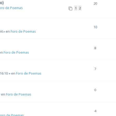
o)
20
oro de Poemas
1
2
10
04
» en
Foro de Poemas
8
en
Foro de Poemas
7
 16:10
» en
Foro de Poemas
0
 en
Foro de Poemas
4
Foro de Poemas