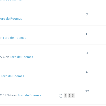
7
Foro de Poemas
11
en
Foro de Poemas
3
27
» en
Foro de Poemas
o
6
n
Foro de Poemas
32
26 12:34
» en
Foro de Poemas
1
2
3