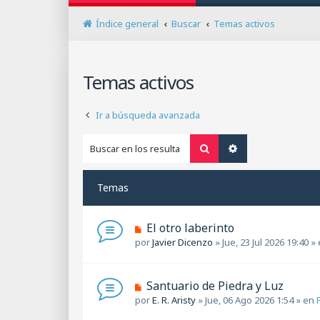
Índice general
Buscar
Temas activos
Temas activos
Ir a búsqueda avanzada
Buscar
Búsqueda avanza
Temas
N
El otro laberinto
u
por
Javier Dicenzo
»
Jue, 23 Jul 2026 19:40
» 
e
v
o
N
Santuario de Piedra y Luz
m
u
por
E. R. Aristy
»
Jue, 06 Ago 2026 1:54
» en
e
e
n