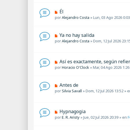
n
v
s
o
a
N
Él
m
j
u
por
Alejandro Costa
»
Lun, 03 Ago 2026 0:03
e
e
e
n
v
s
o
a
N
Ya no hay salida
m
j
u
por
Alejandro Costa
»
Dom, 12 Jul 2026 23:1
e
e
e
n
v
s
o
a
m
N
Así es exactamente, según refie
j
e
u
por
Horacio O'Clock
»
Mar, 04 Ago 2026 1:26
e
n
e
s
v
a
o
N
Antes de
j
m
u
por
Silvia Savall
»
Dom, 12 Jul 2026 13:52
» 
e
e
e
n
v
s
o
a
m
N
Hypnagogia
j
e
u
por
E. R. Aristy
»
Jue, 02 Jul 2026 20:39
» en
F
e
n
e
s
v