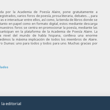
ciada por la Academia de Poesía Alaire, pone gratuitamente a
egistrados, varios foros de poesía, prosa literaria, debates…, para
s e interactuar entre ellos, así como, la tienda de libros donde se
 tanto en papel como en formato digital, estos mediante descarga
e nuestros foros se centra en promocionar la poesía, mediante las
articipan en la plataforma de la Academia de Poesía Alaire. La
 a nivel del mundo de habla hispana, conlleva una enorme
 pedimos la máxima implicación de todos los miembros de Alaire.
tro Dumas: uno para todos y todos para uno. Muchas gracias por
dados
la editorial