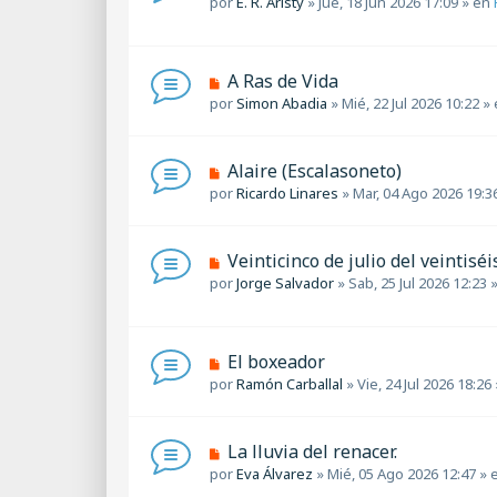
por
E. R. Aristy
»
Jue, 18 Jun 2026 17:09
» en
e
e
e
n
v
s
o
a
m
N
A Ras de Vida
j
e
u
por
Simon Abadia
»
Mié, 22 Jul 2026 10:22
» 
e
n
e
s
v
a
o
N
Alaire (Escalasoneto)
j
m
u
por
Ricardo Linares
»
Mar, 04 Ago 2026 19:3
e
e
e
n
v
s
o
a
N
Veinticinco de julio del veintiséis.
m
j
u
por
Jorge Salvador
»
Sab, 25 Jul 2026 12:23
»
e
e
e
n
v
s
o
a
m
N
El boxeador
j
e
u
por
Ramón Carballal
»
Vie, 24 Jul 2026 18:26
e
n
e
s
v
a
o
N
La lluvia del renacer.
j
m
u
por
Eva Álvarez
»
Mié, 05 Ago 2026 12:47
» 
e
e
e