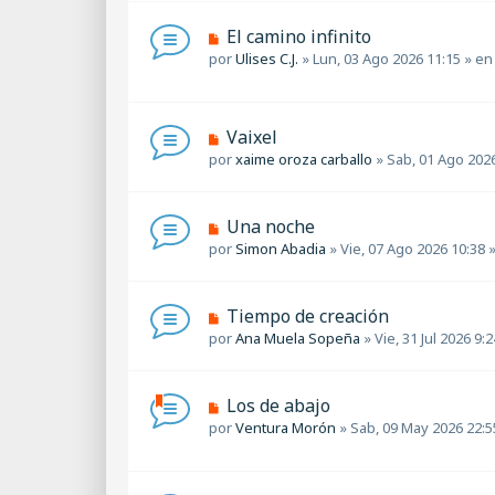
v
s
o
a
N
El camino infinito
m
j
u
por
Ulises C.J.
»
Lun, 03 Ago 2026 11:15
» e
e
e
e
n
v
s
o
a
m
N
Vaixel
j
e
u
por
xaime oroza carballo
»
Sab, 01 Ago 202
e
n
e
s
v
a
o
N
Una noche
j
m
u
por
Simon Abadia
»
Vie, 07 Ago 2026 10:38
»
e
e
e
n
v
s
o
a
N
Tiempo de creación
m
j
u
por
Ana Muela Sopeña
»
Vie, 31 Jul 2026 9:2
e
e
e
n
v
s
o
a
N
Los de abajo
m
j
u
por
Ventura Morón
»
Sab, 09 May 2026 22:5
e
e
e
n
v
s
o
a