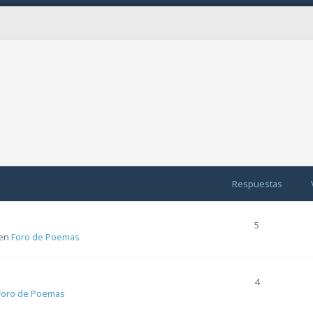
da
Respuestas
5
en
Foro de Poemas
4
Foro de Poemas