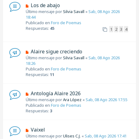
s
N
Los de abajo
a
u
Último mensaje por
Silvia Savall
«
Sab, 08 Ago 2026
j
e
18:44
e
v
Publicado en
Foro de Poemas
o
Respuestas:
45
1
2
3
4
m
e
n
s
N
Alaire sigue creciendo
a
u
Último mensaje por
Silvia Savall
«
Sab, 08 Ago 2026
j
e
18:26
e
v
Publicado en
Foro de Poemas
o
Respuestas:
11
m
e
n
N
Antología Alaire 2026
s
u
Último mensaje por
Ara López
«
Sab, 08 Ago 2026 17:55
a
e
Publicado en
Foro de Poemas
j
v
Respuestas:
3
e
o
m
e
N
Vaixel
n
u
Último mensaje por
Ulises C.J.
«
Sab, 08 Ago 2026 17:41
s