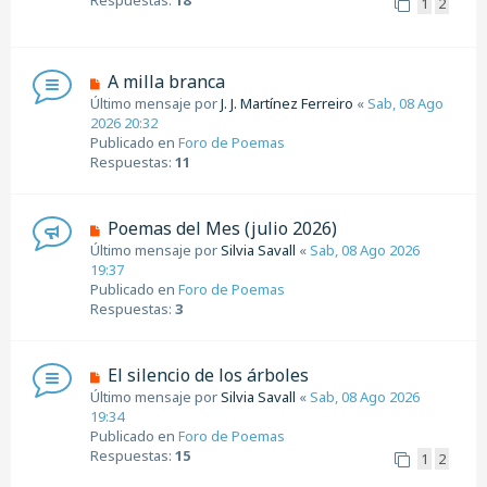
1
2
m
e
n
s
N
A milla branca
a
u
Último mensaje por
J. J. Martínez Ferreiro
«
Sab, 08 Ago
j
e
2026 20:32
e
v
Publicado en
Foro de Poemas
o
Respuestas:
11
m
e
n
N
Poemas del Mes (julio 2026)
s
u
Último mensaje por
Silvia Savall
«
Sab, 08 Ago 2026
a
e
19:37
j
v
Publicado en
Foro de Poemas
e
o
Respuestas:
3
m
e
n
N
El silencio de los árboles
s
u
Último mensaje por
Silvia Savall
«
Sab, 08 Ago 2026
a
e
19:34
j
v
Publicado en
Foro de Poemas
e
o
Respuestas:
15
1
2
m