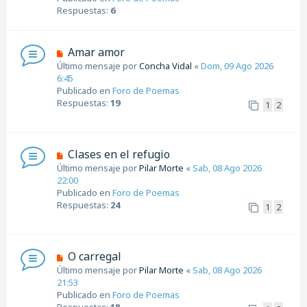
e
o
Respuestas:
6
m
e
n
N
Amar amor
s
u
Último mensaje por
Concha Vidal
«
Dom, 09 Ago 2026
a
e
6:45
j
v
Publicado en
Foro de Poemas
e
o
Respuestas:
19
1
2
m
e
n
s
N
Clases en el refugio
a
u
Último mensaje por
Pilar Morte
«
Sab, 08 Ago 2026
j
e
22:00
e
v
Publicado en
Foro de Poemas
o
Respuestas:
24
1
2
m
e
n
s
N
O carregal
a
u
Último mensaje por
Pilar Morte
«
Sab, 08 Ago 2026
j
e
21:53
e
v
Publicado en
Foro de Poemas
o
Respuestas:
18