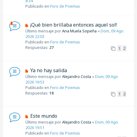
8:34
j
v
Publicado en
Foro de Poemas
e
o
m
e
N
¡Qué bien brillaba entonces aquel sol!
n
u
Último mensaje por
Ana Muela Sopeña
«
Dom, 09 Ago
s
e
2026 22:03
a
v
Publicado en
Foro de Poemas
j
o
Respuestas:
27
1
2
e
m
e
n
s
N
Ya no hay salida
a
u
Último mensaje por
Alejandro Costa
«
Dom, 09 Ago
j
e
2026 19:53
e
v
Publicado en
Foro de Poemas
o
Respuestas:
18
1
2
m
e
n
s
N
Este mundo
a
u
Último mensaje por
Alejandro Costa
«
Dom, 09 Ago
j
e
2026 19:51
e
v
Publicado en
Foro de Poemas
o