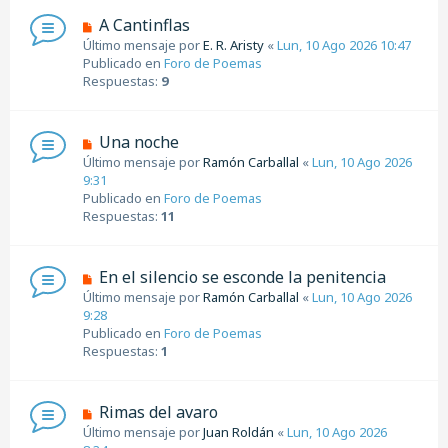
e
N
A Cantinflas
n
u
Último mensaje por
E. R. Aristy
«
Lun, 10 Ago 2026 10:47
s
e
Publicado en
Foro de Poemas
a
v
Respuestas:
9
j
o
e
m
e
N
Una noche
n
u
Último mensaje por
Ramón Carballal
«
Lun, 10 Ago 2026
s
e
9:31
a
v
Publicado en
Foro de Poemas
j
o
Respuestas:
11
e
m
e
n
N
En el silencio se esconde la penitencia
s
u
Último mensaje por
Ramón Carballal
«
Lun, 10 Ago 2026
a
e
9:28
j
v
Publicado en
Foro de Poemas
e
o
Respuestas:
1
m
e
n
N
Rimas del avaro
s
u
Último mensaje por
Juan Roldán
«
Lun, 10 Ago 2026
a
e