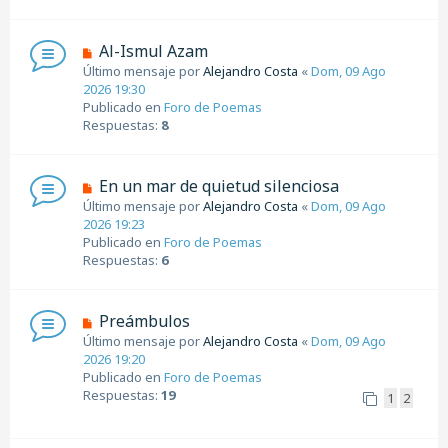
e
n
s
N
Al-Ismul Azam
a
u
Último mensaje por
Alejandro Costa
«
Dom, 09 Ago
j
e
2026 19:30
e
v
Publicado en
Foro de Poemas
o
Respuestas:
8
m
e
n
N
En un mar de quietud silenciosa
s
u
Último mensaje por
Alejandro Costa
«
Dom, 09 Ago
a
e
2026 19:23
j
v
Publicado en
Foro de Poemas
e
o
Respuestas:
6
m
e
n
N
Preámbulos
s
u
Último mensaje por
Alejandro Costa
«
Dom, 09 Ago
a
e
2026 19:20
j
v
Publicado en
Foro de Poemas
e
o
Respuestas:
19
1
2
m
e
n