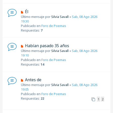
e
n
s
N
Él
a
u
Último mensaje por
Silvia Savall
«
Sab, 08 Ago 2026
j
e
19:30
e
v
Publicado en
Foro de Poemas
o
Respuestas:
7
m
e
n
N
Habían pasado 35 años
s
u
Último mensaje por
Silvia Savall
«
Sab, 08 Ago 2026
a
e
19:10
j
v
Publicado en
Foro de Poemas
e
o
Respuestas:
14
m
e
n
N
Antes de
s
u
Último mensaje por
Silvia Savall
«
Sab, 08 Ago 2026
a
e
19:05
j
v
Publicado en
Foro de Poemas
e
o
Respuestas:
22
1
2
m
e
n