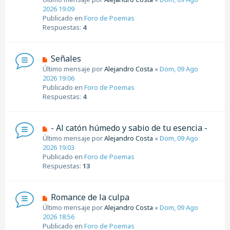
a
e
2026 19:09
j
v
Publicado en
Foro de Poemas
e
o
Respuestas:
4
m
e
n
N
Señales
s
u
Último mensaje por
Alejandro Costa
«
Dom, 09 Ago
a
e
2026 19:06
j
v
Publicado en
Foro de Poemas
e
o
Respuestas:
4
m
e
n
N
- Al catón húmedo y sabio de tu esencia -
s
u
Último mensaje por
Alejandro Costa
«
Dom, 09 Ago
a
e
2026 19:03
j
v
Publicado en
Foro de Poemas
e
o
Respuestas:
13
m
e
n
N
Romance de la culpa
s
u
Último mensaje por
Alejandro Costa
«
Dom, 09 Ago
a
e
2026 18:56
j
v
Publicado en
Foro de Poemas
e