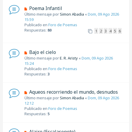
n
N
Poema Infantil
s
u
Último mensaje por
Simon Abadia
«
Dom, 09 Ago 2026
a
e
15:59
j
v
Publicado en
Foro de Poemas
e
o
Respuestas:
80
1
2
3
4
5
6
m
e
n
s
N
Bajo el cielo
a
u
Último mensaje por
E. R. Aristy
«
Dom, 09 Ago 2026
j
e
15:24
e
v
Publicado en
Foro de Poemas
o
Respuestas:
3
m
e
n
N
Aqueos recorriendo el mundo, desnudos
s
u
Último mensaje por
Simon Abadia
«
Dom, 09 Ago 2026
a
e
12:12
j
v
Publicado en
Foro de Poemas
e
o
Respuestas:
5
m
e
n
N
Alaire (Escalasoneto)