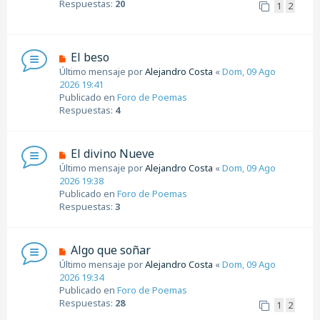
Respuestas:
20
1
2
m
e
n
s
N
El beso
a
u
Último mensaje por
Alejandro Costa
«
Dom, 09 Ago
j
e
2026 19:41
e
v
Publicado en
Foro de Poemas
o
Respuestas:
4
m
e
n
N
El divino Nueve
s
u
Último mensaje por
Alejandro Costa
«
Dom, 09 Ago
a
e
2026 19:38
j
v
Publicado en
Foro de Poemas
e
o
Respuestas:
3
m
e
n
N
Algo que soñar
s
u
Último mensaje por
Alejandro Costa
«
Dom, 09 Ago
a
e
2026 19:34
j
v
Publicado en
Foro de Poemas
e
o
Respuestas:
28
1
2
m