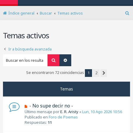
Índice general
Buscar
Temas activos
B
u
s
Temas activos
c
a
r
Ir a búsqueda avanzada
Buscar
Búsqueda avanzada
Se encontraron 72 coincidencias
1
2
Siguiente
Temas
N
- No supe decir no -
u
Último mensaje por
E. R. Aristy
«
Lun, 10 Ago 2026 10:56
e
Publicado en
Foro de Poemas
v
Respuestas:
11
o
m