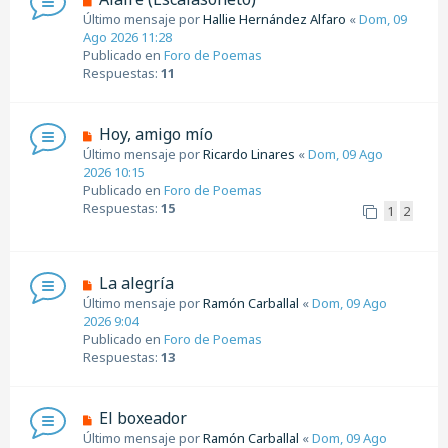
s
u
Último mensaje por
Hallie Hernández Alfaro
«
Dom, 09
a
e
Ago 2026 11:28
j
v
Publicado en
Foro de Poemas
e
o
Respuestas:
11
m
e
n
N
Hoy, amigo mío
s
u
Último mensaje por
Ricardo Linares
«
Dom, 09 Ago
a
e
2026 10:15
j
v
Publicado en
Foro de Poemas
e
o
Respuestas:
15
1
2
m
e
n
s
N
La alegría
a
u
Último mensaje por
Ramón Carballal
«
Dom, 09 Ago
j
e
2026 9:04
e
v
Publicado en
Foro de Poemas
o
Respuestas:
13
m
e
n
N
El boxeador
s
u
Último mensaje por
Ramón Carballal
«
Dom, 09 Ago
a