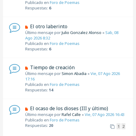
e
Publicado en
Foro de Poemas
a
v
Respuestas:
6
j
o
e
m
e
N
El otro laberinto
n
u
Último mensaje por
Julio Gonzalez Alonso
«
Sab, 08
s
e
Ago 2026 8:32
a
v
Publicado en
Foro de Poemas
j
o
Respuestas:
6
e
m
e
n
N
Tiempo de creación
s
u
Último mensaje por
Simon Abadia
«
Vie, 07 Ago 2026
a
e
17:16
j
v
Publicado en
Foro de Poemas
e
o
Respuestas:
14
m
e
n
N
El ocaso de los dioses (III y último)
s
u
Último mensaje por
Rafel Calle
«
Vie, 07 Ago 2026 16:43
a
e
Publicado en
Foro de Poemas
j
v
Respuestas:
20
1
2
e
o
m