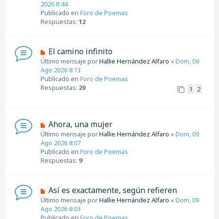
e
2026 8:44
j
v
Publicado en
Foro de Poemas
e
o
Respuestas:
12
m
e
n
N
El camino infinito
s
u
Último mensaje por
Hallie Hernández Alfaro
«
Dom, 09
a
e
Ago 2026 8:13
j
v
Publicado en
Foro de Poemas
e
o
Respuestas:
20
1
2
m
e
n
s
N
Ahora, una mujer
a
u
Último mensaje por
Hallie Hernández Alfaro
«
Dom, 09
j
e
Ago 2026 8:07
e
v
Publicado en
Foro de Poemas
o
Respuestas:
9
m
e
n
N
Así es exactamente, según refieren
s
u
Último mensaje por
Hallie Hernández Alfaro
«
Dom, 09
a
e
Ago 2026 8:03
j
v
Publicado en
Foro de Poemas