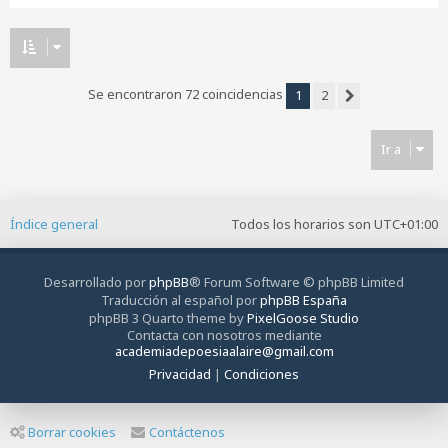
e
n
s
a
j
Se encontraron 72 coincidencias
1
2
e
Siguiente
Ir a
Índice general
Todos los horarios son
UTC+01:00
Desarrollado por
phpBB
® Forum Software © phpBB Limited
Traducción al español por
phpBB España
phpBB 3 Quarto theme by
PixelGoose Studio
Contacta con nosotros mediante
academiadepoesiaalaire@gmail.com
Privacidad
|
Condiciones
Borrar cookies
Contáctenos