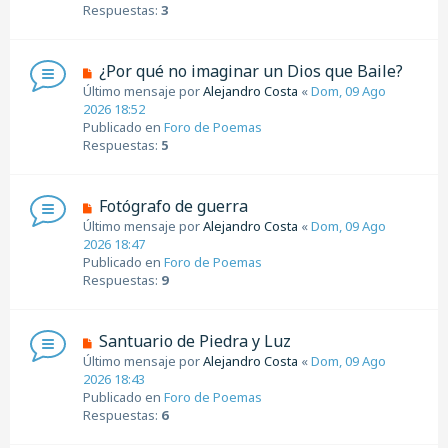
o
Respuestas:
3
m
e
n
N
¿Por qué no imaginar un Dios que Baile?
s
u
Último mensaje por
Alejandro Costa
«
Dom, 09 Ago
a
e
2026 18:52
j
v
Publicado en
Foro de Poemas
e
o
Respuestas:
5
m
e
n
N
Fotógrafo de guerra
s
u
Último mensaje por
Alejandro Costa
«
Dom, 09 Ago
a
e
2026 18:47
j
v
Publicado en
Foro de Poemas
e
o
Respuestas:
9
m
e
n
N
Santuario de Piedra y Luz
s
u
Último mensaje por
Alejandro Costa
«
Dom, 09 Ago
a
e
2026 18:43
j
v
Publicado en
Foro de Poemas
e
o
Respuestas:
6
m
e