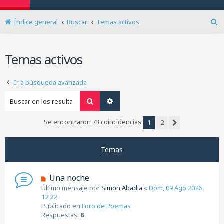
Índice general
Buscar
Temas activos
B
u
s
Temas activos
c
a
r
Ir a búsqueda avanzada
Buscar
Búsqueda avanzada
Se encontraron 73 coincidencias
1
2
Siguiente
Temas
N
Una noche
u
Último mensaje por
Simon Abadia
«
Dom, 09 Ago 2026
e
12:22
v
Publicado en
Foro de Poemas
o
Respuestas:
8
m