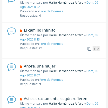
u
Último mensaje por
Hallie Hernández Alfaro
«
Dom, 09
a
e
Ago 2026 8:22
j
v
Publicado en
Foro de Poemas
e
o
Respuestas:
4
m
e
n
N
El camino infinito
s
u
Último mensaje por
Hallie Hernández Alfaro
«
Dom, 09
a
e
Ago 2026 8:13
j
v
Publicado en
Foro de Poemas
e
o
Respuestas:
20
1
2
m
e
n
s
N
Ahora, una mujer
a
u
Último mensaje por
Hallie Hernández Alfaro
«
Dom, 09
j
e
Ago 2026 8:07
e
v
Publicado en
Foro de Poemas
o
Respuestas:
9
m
e
n
N
Así es exactamente, según refieren
s
u
Último mensaje por
Hallie Hernández Alfaro
«
Dom, 09
a
e
Ago 2026 8:03