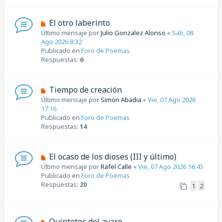
e
m
e
N
El otro laberinto
n
u
Último mensaje por
Julio Gonzalez Alonso
«
Sab, 08
s
e
Ago 2026 8:32
a
v
Publicado en
Foro de Poemas
j
o
Respuestas:
6
e
m
e
n
N
Tiempo de creación
s
u
Último mensaje por
Simon Abadia
«
Vie, 07 Ago 2026
a
e
17:16
j
v
Publicado en
Foro de Poemas
e
o
Respuestas:
14
m
e
n
N
El ocaso de los dioses (III y último)
s
u
Último mensaje por
Rafel Calle
«
Vie, 07 Ago 2026 16:43
a
e
Publicado en
Foro de Poemas
j
v
Respuestas:
20
1
2
e
o
m
e
n
N
Quintetos del avaro