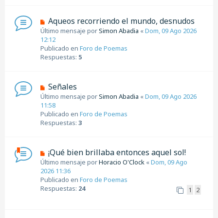
e
n
N
Aqueos recorriendo el mundo, desnudos
s
u
Último mensaje por
Simon Abadia
«
Dom, 09 Ago 2026
a
e
12:12
j
v
Publicado en
Foro de Poemas
e
o
Respuestas:
5
m
e
n
N
Señales
s
u
Último mensaje por
Simon Abadia
«
Dom, 09 Ago 2026
a
e
11:58
j
v
Publicado en
Foro de Poemas
e
o
Respuestas:
3
m
e
n
N
¡Qué bien brillaba entonces aquel sol!
s
u
Último mensaje por
Horacio O'Clock
«
Dom, 09 Ago
a
e
2026 11:36
j
v
Publicado en
Foro de Poemas
e
o
Respuestas:
24
1
2
m
e
n