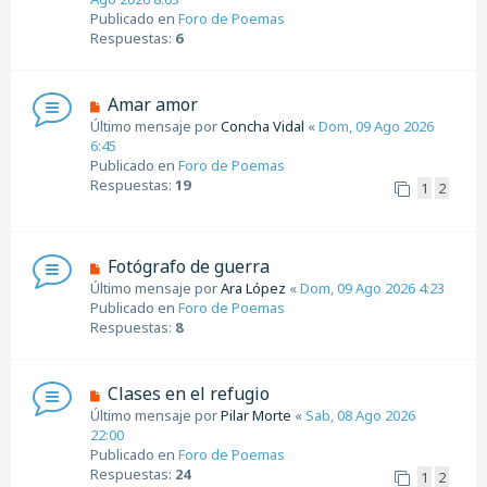
j
v
Publicado en
Foro de Poemas
e
o
Respuestas:
6
m
e
n
N
Amar amor
s
u
Último mensaje por
Concha Vidal
«
Dom, 09 Ago 2026
a
e
6:45
j
v
Publicado en
Foro de Poemas
e
o
Respuestas:
19
1
2
m
e
n
s
N
Fotógrafo de guerra
a
u
Último mensaje por
Ara López
«
Dom, 09 Ago 2026 4:23
j
e
Publicado en
Foro de Poemas
e
v
Respuestas:
8
o
m
e
N
Clases en el refugio
n
u
Último mensaje por
Pilar Morte
«
Sab, 08 Ago 2026
s
e
22:00
a
v
Publicado en
Foro de Poemas
j
o
Respuestas:
24
1
2
e