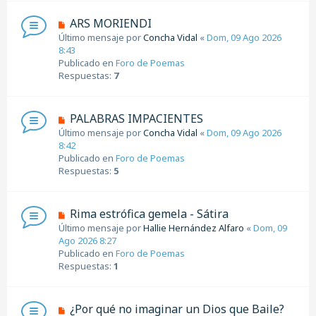
e
n
N
ARS MORIENDI
s
u
Último mensaje por
Concha Vidal
«
Dom, 09 Ago 2026
a
e
8:43
j
v
Publicado en
Foro de Poemas
e
o
Respuestas:
7
m
e
n
N
PALABRAS IMPACIENTES
s
u
Último mensaje por
Concha Vidal
«
Dom, 09 Ago 2026
a
e
8:42
j
v
Publicado en
Foro de Poemas
e
o
Respuestas:
5
m
e
n
N
Rima estrófica gemela - Sátira
s
u
Último mensaje por
Hallie Hernández Alfaro
«
Dom, 09
a
e
Ago 2026 8:27
j
v
Publicado en
Foro de Poemas
e
o
Respuestas:
1
m
e
n
N
¿Por qué no imaginar un Dios que Baile?
s