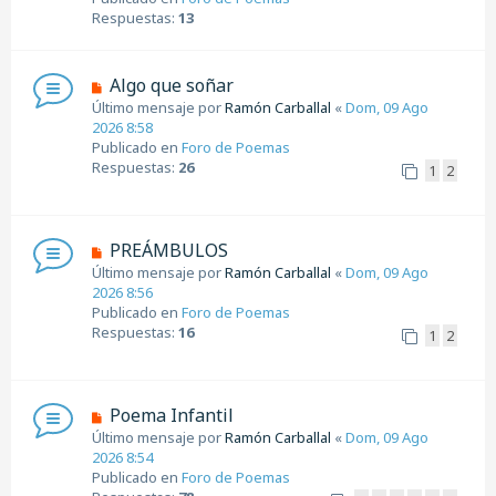
e
o
Respuestas:
13
m
e
n
N
Algo que soñar
s
u
Último mensaje por
Ramón Carballal
«
Dom, 09 Ago
a
e
2026 8:58
j
v
Publicado en
Foro de Poemas
e
o
Respuestas:
26
1
2
m
e
n
s
N
PREÁMBULOS
a
u
Último mensaje por
Ramón Carballal
«
Dom, 09 Ago
j
e
2026 8:56
e
v
Publicado en
Foro de Poemas
o
Respuestas:
16
1
2
m
e
n
s
N
Poema Infantil
a
u
Último mensaje por
Ramón Carballal
«
Dom, 09 Ago
j
e
2026 8:54
e
v
Publicado en
Foro de Poemas
o