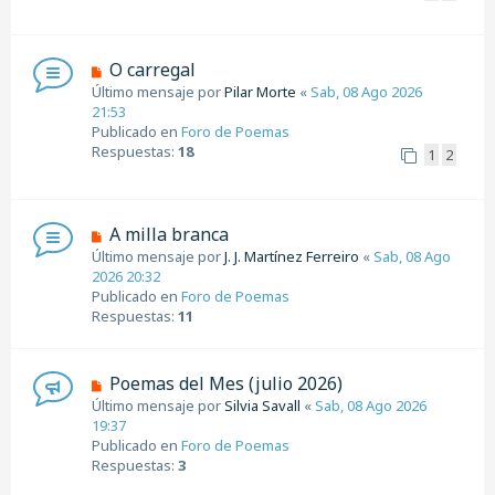
m
e
n
s
N
O carregal
a
u
Último mensaje por
Pilar Morte
«
Sab, 08 Ago 2026
j
e
21:53
e
v
Publicado en
Foro de Poemas
o
Respuestas:
18
1
2
m
e
n
s
N
A milla branca
a
u
Último mensaje por
J. J. Martínez Ferreiro
«
Sab, 08 Ago
j
e
2026 20:32
e
v
Publicado en
Foro de Poemas
o
Respuestas:
11
m
e
n
N
Poemas del Mes (julio 2026)
s
u
Último mensaje por
Silvia Savall
«
Sab, 08 Ago 2026
a
e
19:37
j
v
Publicado en
Foro de Poemas
e
o
Respuestas:
3
m