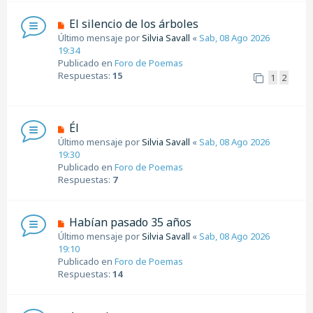
e
n
N
El silencio de los árboles
s
u
Último mensaje por
Silvia Savall
«
Sab, 08 Ago 2026
a
e
19:34
j
v
Publicado en
Foro de Poemas
e
o
Respuestas:
15
1
2
m
e
n
s
N
Él
a
u
Último mensaje por
Silvia Savall
«
Sab, 08 Ago 2026
j
e
19:30
e
v
Publicado en
Foro de Poemas
o
Respuestas:
7
m
e
n
N
Habían pasado 35 años
s
u
Último mensaje por
Silvia Savall
«
Sab, 08 Ago 2026
a
e
19:10
j
v
Publicado en
Foro de Poemas
e
o
Respuestas:
14
m
e
n