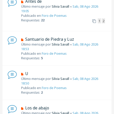
N
Antes de
s
u
Último mensaje por
Silvia Savall
«
Sab, 08 Ago 2026
a
e
19:05
j
v
Publicado en
Foro de Poemas
e
o
Respuestas:
22
1
2
m
e
n
s
N
Santuario de Piedra y Luz
a
u
Último mensaje por
Silvia Savall
«
Sab, 08 Ago 2026
j
e
18:53
e
v
Publicado en
Foro de Poemas
o
Respuestas:
5
m
e
n
N
U
s
u
Último mensaje por
Silvia Savall
«
Sab, 08 Ago 2026
a
e
18:50
j
v
Publicado en
Foro de Poemas
e
o
Respuestas:
2
m
e
n
N
Los de abajo
s
u
Último mensaje por
Silvia Savall
«
Sab, 08 Ago 2026
a