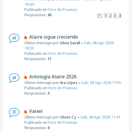
e
18:44
j
v
Publicado en
Foro de Poemas
e
o
Respuestas:
45
1
2
3
4
m
e
n
s
N
Alaire sigue creciendo
a
u
Último mensaje por
Silvia Savall
«
Sab, 08 Ago 2026
j
e
18:26
e
v
Publicado en
Foro de Poemas
o
Respuestas:
11
m
e
n
N
Antología Alaire 2026
s
u
Último mensaje por
Ara López
«
Sab, 08 Ago 2026 17:55
a
e
Publicado en
Foro de Poemas
j
v
Respuestas:
3
e
o
m
e
N
Vaixel
n
u
Último mensaje por
Ulises C.J.
«
Sab, 08 Ago 2026 17:41
s
e
Publicado en
Foro de Poemas
a
v
Respuestas:
6
j
o