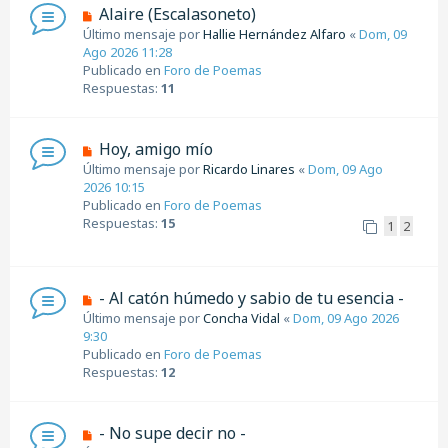
s
N
Alaire (Escalasoneto)
a
u
Último mensaje por
Hallie Hernández Alfaro
«
Dom, 09
j
e
Ago 2026 11:28
e
v
Publicado en
Foro de Poemas
o
Respuestas:
11
m
e
n
N
Hoy, amigo mío
s
u
Último mensaje por
Ricardo Linares
«
Dom, 09 Ago
a
e
2026 10:15
j
v
Publicado en
Foro de Poemas
e
o
Respuestas:
15
1
2
m
e
n
s
N
- Al catón húmedo y sabio de tu esencia -
a
u
Último mensaje por
Concha Vidal
«
Dom, 09 Ago 2026
j
e
9:30
e
v
Publicado en
Foro de Poemas
o
Respuestas:
12
m
e
n
N
- No supe decir no -
s
u