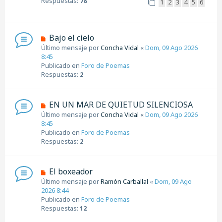
Respuestas:
78
1
2
3
4
5
6
m
e
n
s
N
Bajo el cielo
a
u
Último mensaje por
Concha Vidal
«
Dom, 09 Ago 2026
j
e
8:45
e
v
Publicado en
Foro de Poemas
o
Respuestas:
2
m
e
n
N
EN UN MAR DE QUIETUD SILENCIOSA
s
u
Último mensaje por
Concha Vidal
«
Dom, 09 Ago 2026
a
e
8:45
j
v
Publicado en
Foro de Poemas
e
o
Respuestas:
2
m
e
n
N
El boxeador
s
u
Último mensaje por
Ramón Carballal
«
Dom, 09 Ago
a
e
2026 8:44
j
v
Publicado en
Foro de Poemas
e
o
Respuestas:
12
m