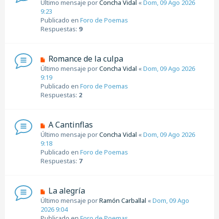
Último mensaje por
Concha Vidal
«
Dom, 09 Ago 2026
a
e
9:23
j
v
Publicado en
Foro de Poemas
e
o
Respuestas:
9
m
e
n
N
Romance de la culpa
s
u
Último mensaje por
Concha Vidal
«
Dom, 09 Ago 2026
a
e
9:19
j
v
Publicado en
Foro de Poemas
e
o
Respuestas:
2
m
e
n
N
A Cantinflas
s
u
Último mensaje por
Concha Vidal
«
Dom, 09 Ago 2026
a
e
9:18
j
v
Publicado en
Foro de Poemas
e
o
Respuestas:
7
m
e
n
N
La alegría
s
u
Último mensaje por
Ramón Carballal
«
Dom, 09 Ago
a
e
2026 9:04
j
v
Publicado en
Foro de Poemas