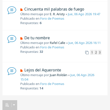
m
e
N
Cincuenta mil palabras de fuego
n
u
Último mensaje por
E. R. Aristy
«
Jue, 06 Ago 2026 19:47
s
e
Publicado en
Foro de Poemas
a
v
Respuestas:
6
j
o
e
m
e
N
De tu nombre
n
u
Último mensaje por
Rafel Calle
«
Jue, 06 Ago 2026 16:11
s
e
Publicado en
Foro de Poemas
a
v
Respuestas:
32
1
2
3
j
o
e
m
e
n
N
Lejos del Aqueronte
s
u
Último mensaje por
Juan Roldán
«
Jue, 06 Ago 2026
a
e
15:04
j
v
Publicado en
Foro de Poemas
e
o
Respuestas:
14
m
e
n
s
a