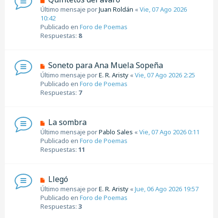
s
u
Último mensaje por
Juan Roldán
«
Vie, 07 Ago 2026
a
e
10:42
j
v
Publicado en
Foro de Poemas
e
o
Respuestas:
8
m
e
n
N
Soneto para Ana Muela Sopeña
s
u
Último mensaje por
E. R. Aristy
«
Vie, 07 Ago 2026 2:25
a
e
Publicado en
Foro de Poemas
j
v
Respuestas:
7
e
o
m
e
N
La sombra
n
u
Último mensaje por
Pablo Sales
«
Vie, 07 Ago 2026 0:11
s
e
Publicado en
Foro de Poemas
a
v
Respuestas:
11
j
o
e
m
e
N
Llegó
n
u
Último mensaje por
E. R. Aristy
«
Jue, 06 Ago 2026 19:57
s
e
Publicado en
Foro de Poemas
a
v
Respuestas:
3
j
o
e