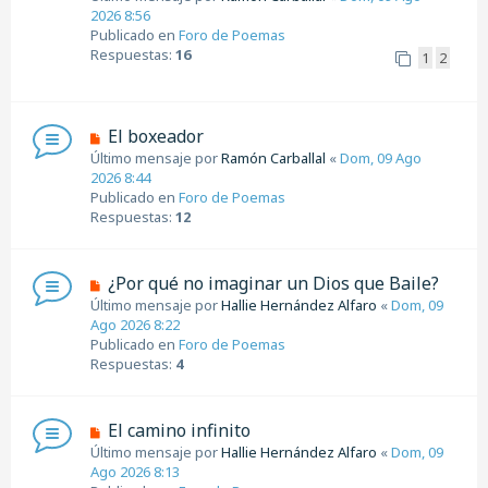
j
e
2026 8:56
e
v
Publicado en
Foro de Poemas
o
Respuestas:
16
1
2
m
e
n
s
N
El boxeador
a
u
Último mensaje por
Ramón Carballal
«
Dom, 09 Ago
j
e
2026 8:44
e
v
Publicado en
Foro de Poemas
o
Respuestas:
12
m
e
n
N
¿Por qué no imaginar un Dios que Baile?
s
u
Último mensaje por
Hallie Hernández Alfaro
«
Dom, 09
a
e
Ago 2026 8:22
j
v
Publicado en
Foro de Poemas
e
o
Respuestas:
4
m
e
n
N
El camino infinito
s
u
Último mensaje por
Hallie Hernández Alfaro
«
Dom, 09
a
e
Ago 2026 8:13
j
v