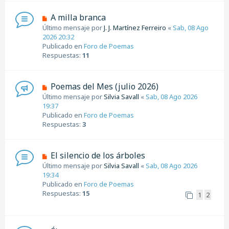
n
s
N
A milla branca
a
u
Último mensaje por
J. J. Martínez Ferreiro
«
Sab, 08 Ago
j
e
2026 20:32
e
v
Publicado en
Foro de Poemas
o
Respuestas:
11
m
e
n
N
Poemas del Mes (julio 2026)
s
u
Último mensaje por
Silvia Savall
«
Sab, 08 Ago 2026
a
e
19:37
j
v
Publicado en
Foro de Poemas
e
o
Respuestas:
3
m
e
n
N
El silencio de los árboles
s
u
Último mensaje por
Silvia Savall
«
Sab, 08 Ago 2026
a
e
19:34
j
v
Publicado en
Foro de Poemas
e
o
Respuestas:
15
1
2
m
e
n
s