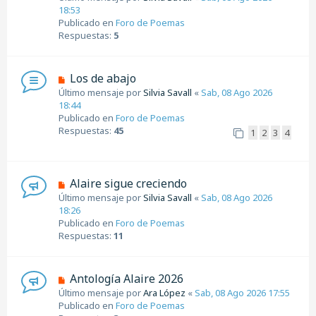
j
e
18:53
e
v
Publicado en
Foro de Poemas
o
Respuestas:
5
m
e
n
N
Los de abajo
s
u
Último mensaje por
Silvia Savall
«
Sab, 08 Ago 2026
a
e
18:44
j
v
Publicado en
Foro de Poemas
e
o
Respuestas:
45
1
2
3
4
m
e
n
s
N
Alaire sigue creciendo
a
u
Último mensaje por
Silvia Savall
«
Sab, 08 Ago 2026
j
e
18:26
e
v
Publicado en
Foro de Poemas
o
Respuestas:
11
m
e
n
N
Antología Alaire 2026
s
u
Último mensaje por
Ara López
«
Sab, 08 Ago 2026 17:55
a
e
Publicado en
Foro de Poemas
j
v