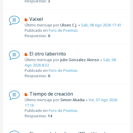
Respuestas:
3
e
o
m
e
N
Vaixel
n
u
Último mensaje por
Ulises C.J.
«
Sab, 08 Ago 2026 17:41
s
e
Publicado en
Foro de Poemas
a
v
Respuestas:
6
j
o
e
m
e
N
El otro laberinto
n
u
Último mensaje por
Julio Gonzalez Alonso
«
Sab, 08
s
e
Ago 2026 8:32
a
v
Publicado en
Foro de Poemas
j
o
Respuestas:
6
e
m
e
n
N
Tiempo de creación
s
u
Último mensaje por
Simon Abadia
«
Vie, 07 Ago 2026
a
e
17:16
j
v
Publicado en
Foro de Poemas
e
o
Respuestas:
14
m
e
n
N