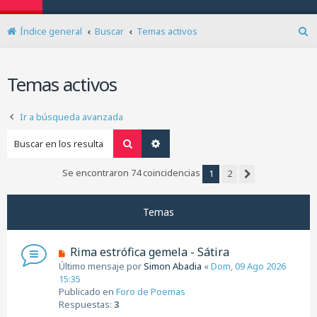
Índice general
Buscar
Temas activos
B
u
s
Temas activos
c
a
r
Ir a búsqueda avanzada
Buscar
Búsqueda avanzada
Se encontraron 74 coincidencias
1
2
Siguiente
Temas
N
Rima estrófica gemela - Sátira
u
Último mensaje por
Simon Abadia
«
Dom, 09 Ago 2026
e
15:35
v
Publicado en
Foro de Poemas
o
Respuestas:
3
m