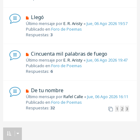
o
e
m
e
N
Llegó
n
u
Último mensaje por
E. R. Aristy
«
Jue, 06 Ago 2026 19:57
s
e
Publicado en
Foro de Poemas
a
v
Respuestas:
3
j
o
e
m
e
N
Cincuenta mil palabras de fuego
n
u
Último mensaje por
E. R. Aristy
«
Jue, 06 Ago 2026 19:47
s
e
Publicado en
Foro de Poemas
a
v
Respuestas:
6
j
o
e
m
e
N
De tu nombre
n
u
Último mensaje por
Rafel Calle
«
Jue, 06 Ago 2026 16:11
s
e
Publicado en
Foro de Poemas
a
v
Respuestas:
32
1
2
3
j
o
e
m
e
n
s
a