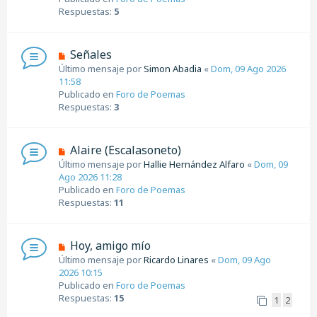
e
o
Respuestas:
5
m
e
n
N
Señales
s
u
Último mensaje por
Simon Abadia
«
Dom, 09 Ago 2026
a
e
11:58
j
v
Publicado en
Foro de Poemas
e
o
Respuestas:
3
m
e
n
N
Alaire (Escalasoneto)
s
u
Último mensaje por
Hallie Hernández Alfaro
«
Dom, 09
a
e
Ago 2026 11:28
j
v
Publicado en
Foro de Poemas
e
o
Respuestas:
11
m
e
n
N
Hoy, amigo mío
s
u
Último mensaje por
Ricardo Linares
«
Dom, 09 Ago
a
e
2026 10:15
j
v
Publicado en
Foro de Poemas
e
o
Respuestas:
15
1
2
m