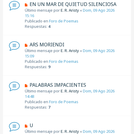
n
N
EN UN MAR DE QUIETUD SILENCIOSA
s
u
Último mensaje por
E. R. Aristy
«
Dom, 09 Ago 2026
a
e
15:16
j
v
Publicado en
Foro de Poemas
e
o
Respuestas:
4
m
e
n
N
ARS MORIENDI
s
u
Último mensaje por
E. R. Aristy
«
Dom, 09 Ago 2026
a
e
15:09
j
v
Publicado en
Foro de Poemas
e
o
Respuestas:
9
m
e
n
N
PALABRAS IMPACIENTES
s
u
Último mensaje por
E. R. Aristy
«
Dom, 09 Ago 2026
a
e
14:48
j
v
Publicado en
Foro de Poemas
e
o
Respuestas:
7
m
e
n
N
U
s
u
Último mensaje por
E. R. Aristy
«
Dom, 09 Ago 2026
a