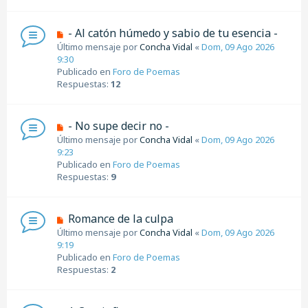
e
n
s
N
- Al catón húmedo y sabio de tu esencia -
a
u
Último mensaje por
Concha Vidal
«
Dom, 09 Ago 2026
j
e
9:30
e
v
Publicado en
Foro de Poemas
o
Respuestas:
12
m
e
n
N
- No supe decir no -
s
u
Último mensaje por
Concha Vidal
«
Dom, 09 Ago 2026
a
e
9:23
j
v
Publicado en
Foro de Poemas
e
o
Respuestas:
9
m
e
n
N
Romance de la culpa
s
u
Último mensaje por
Concha Vidal
«
Dom, 09 Ago 2026
a
e
9:19
j
v
Publicado en
Foro de Poemas
e
o
Respuestas:
2
m
e
n