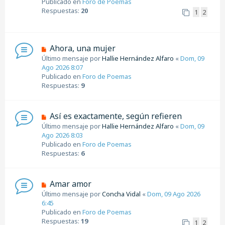
Publicado en
Foro de Poemas
e
o
Respuestas:
20
1
2
m
e
n
s
N
Ahora, una mujer
a
u
Último mensaje por
Hallie Hernández Alfaro
«
Dom, 09
j
e
Ago 2026 8:07
e
v
Publicado en
Foro de Poemas
o
Respuestas:
9
m
e
n
N
Así es exactamente, según refieren
s
u
Último mensaje por
Hallie Hernández Alfaro
«
Dom, 09
a
e
Ago 2026 8:03
j
v
Publicado en
Foro de Poemas
e
o
Respuestas:
6
m
e
n
N
Amar amor
s
u
Último mensaje por
Concha Vidal
«
Dom, 09 Ago 2026
a
e
6:45
j
v
Publicado en
Foro de Poemas
e
o
Respuestas:
19
1
2