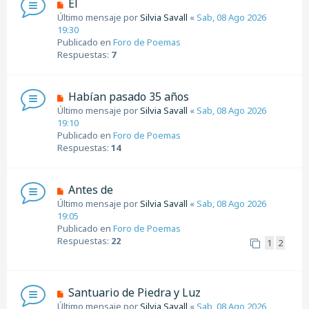
N
Él
a
u
Último mensaje por
Silvia Savall
«
Sab, 08 Ago 2026
j
e
19:30
e
v
Publicado en
Foro de Poemas
o
Respuestas:
7
m
e
n
N
Habían pasado 35 años
s
u
Último mensaje por
Silvia Savall
«
Sab, 08 Ago 2026
a
e
19:10
j
v
Publicado en
Foro de Poemas
e
o
Respuestas:
14
m
e
n
N
Antes de
s
u
Último mensaje por
Silvia Savall
«
Sab, 08 Ago 2026
a
e
19:05
j
v
Publicado en
Foro de Poemas
e
o
Respuestas:
22
1
2
m
e
n
s
N
Santuario de Piedra y Luz
a
u
Último mensaje por
Silvia Savall
«
Sab, 08 Ago 2026