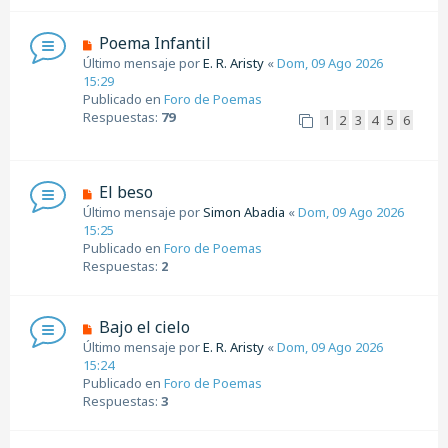
e
n
N
Poema Infantil
s
u
Último mensaje por
E. R. Aristy
«
Dom, 09 Ago 2026
a
e
15:29
j
v
Publicado en
Foro de Poemas
e
o
Respuestas:
79
1
2
3
4
5
6
m
e
n
s
N
El beso
a
u
Último mensaje por
Simon Abadia
«
Dom, 09 Ago 2026
j
e
15:25
e
v
Publicado en
Foro de Poemas
o
Respuestas:
2
m
e
n
N
Bajo el cielo
s
u
Último mensaje por
E. R. Aristy
«
Dom, 09 Ago 2026
a
e
15:24
j
v
Publicado en
Foro de Poemas
e
o
Respuestas:
3
m
e