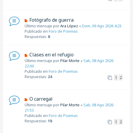
m
e
n
s
N
Fotógrafo de guerra
a
u
Último mensaje por
Ara López
«
Dom, 09 Ago 2026 4:23
j
e
Publicado en
Foro de Poemas
e
v
Respuestas:
8
o
m
e
N
Clases en el refugio
n
u
Último mensaje por
Pilar Morte
«
Sab, 08 Ago 2026
s
e
22:00
a
v
Publicado en
Foro de Poemas
j
o
Respuestas:
24
1
2
e
m
e
n
s
N
O carregal
a
u
Último mensaje por
Pilar Morte
«
Sab, 08 Ago 2026
j
e
21:53
e
v
Publicado en
Foro de Poemas
o
Respuestas:
18
1
2
m
e