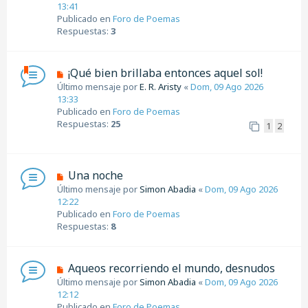
e
13:41
j
v
Publicado en
Foro de Poemas
e
o
Respuestas:
3
m
e
n
N
¡Qué bien brillaba entonces aquel sol!
s
u
Último mensaje por
E. R. Aristy
«
Dom, 09 Ago 2026
a
e
13:33
j
v
Publicado en
Foro de Poemas
e
o
Respuestas:
25
1
2
m
e
n
s
N
Una noche
a
u
Último mensaje por
Simon Abadia
«
Dom, 09 Ago 2026
j
e
12:22
e
v
Publicado en
Foro de Poemas
o
Respuestas:
8
m
e
n
N
Aqueos recorriendo el mundo, desnudos
s
u
Último mensaje por
Simon Abadia
«
Dom, 09 Ago 2026
a
e
12:12
j
v
Publicado en
Foro de Poemas