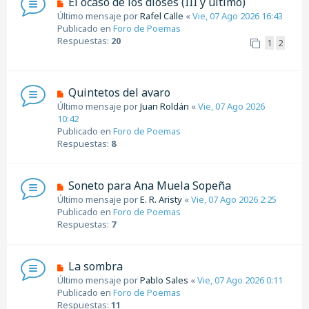
El ocaso de los dioses (III y último)
s
u
Último mensaje por
Rafel Calle
«
Vie, 07 Ago 2026 16:43
a
e
Publicado en
Foro de Poemas
j
v
Respuestas:
20
1
2
e
o
m
e
n
N
Quintetos del avaro
s
u
Último mensaje por
Juan Roldán
«
Vie, 07 Ago 2026
a
e
10:42
j
v
Publicado en
Foro de Poemas
e
o
Respuestas:
8
m
e
n
N
Soneto para Ana Muela Sopeña
s
u
Último mensaje por
E. R. Aristy
«
Vie, 07 Ago 2026 2:25
a
e
Publicado en
Foro de Poemas
j
v
Respuestas:
7
e
o
m
e
N
La sombra
n
u
Último mensaje por
Pablo Sales
«
Vie, 07 Ago 2026 0:11
s
e
Publicado en
Foro de Poemas
a
v
Respuestas:
11
j