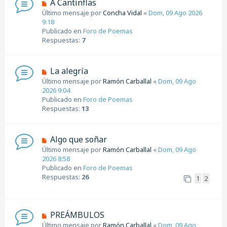
N
A Cantinflas
s
u
Último mensaje por
Concha Vidal
«
Dom, 09 Ago 2026
a
e
9:18
j
v
Publicado en
Foro de Poemas
e
o
Respuestas:
7
m
e
n
N
La alegría
s
u
Último mensaje por
Ramón Carballal
«
Dom, 09 Ago
a
e
2026 9:04
j
v
Publicado en
Foro de Poemas
e
o
Respuestas:
13
m
e
n
N
Algo que soñar
s
u
Último mensaje por
Ramón Carballal
«
Dom, 09 Ago
a
e
2026 8:58
j
v
Publicado en
Foro de Poemas
e
o
Respuestas:
26
1
2
m
e
n
s
N
PREÁMBULOS
a
u
Último mensaje por
Ramón Carballal
«
Dom, 09 Ago