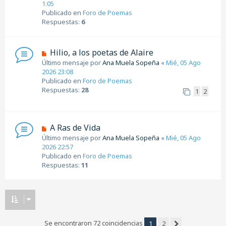
e
1:05
a
v
Publicado en
Foro de Poemas
j
o
Respuestas:
6
e
m
e
n
N
Hilio, a los poetas de Alaire
s
u
Último mensaje por
Ana Muela Sopeña
«
Mié, 05 Ago
a
e
2026 23:08
j
v
Publicado en
Foro de Poemas
e
o
Respuestas:
28
1
2
m
e
n
s
N
A Ras de Vida
a
u
Último mensaje por
Ana Muela Sopeña
«
Mié, 05 Ago
j
e
2026 22:57
e
v
Publicado en
Foro de Poemas
o
Respuestas:
11
m
e
n
s
a
j
Se encontraron 72 coincidencias
1
2
e