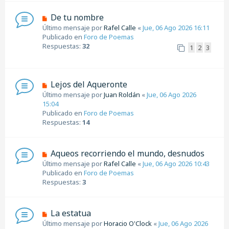
m
e
N
De tu nombre
n
u
Último mensaje por
Rafel Calle
«
Jue, 06 Ago 2026 16:11
s
e
Publicado en
Foro de Poemas
a
v
Respuestas:
32
1
2
3
j
o
e
m
e
n
N
Lejos del Aqueronte
s
u
Último mensaje por
Juan Roldán
«
Jue, 06 Ago 2026
a
e
15:04
j
v
Publicado en
Foro de Poemas
e
o
Respuestas:
14
m
e
n
N
Aqueos recorriendo el mundo, desnudos
s
u
Último mensaje por
Rafel Calle
«
Jue, 06 Ago 2026 10:43
a
e
Publicado en
Foro de Poemas
j
v
Respuestas:
3
e
o
m
e
N
La estatua
n
u
Último mensaje por
Horacio O'Clock
«
Jue, 06 Ago 2026
s