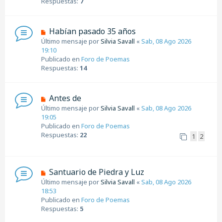
Respuestas:
7
m
e
n
N
Habían pasado 35 años
s
u
Último mensaje por
Silvia Savall
«
Sab, 08 Ago 2026
a
e
19:10
j
v
Publicado en
Foro de Poemas
e
o
Respuestas:
14
m
e
n
N
Antes de
s
u
Último mensaje por
Silvia Savall
«
Sab, 08 Ago 2026
a
e
19:05
j
v
Publicado en
Foro de Poemas
e
o
Respuestas:
22
1
2
m
e
n
s
N
Santuario de Piedra y Luz
a
u
Último mensaje por
Silvia Savall
«
Sab, 08 Ago 2026
j
e
18:53
e
v
Publicado en
Foro de Poemas
o
Respuestas:
5
m