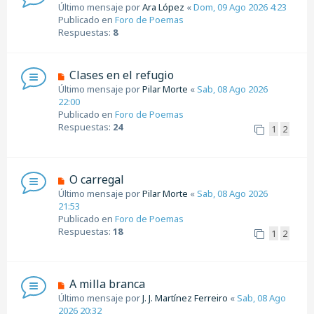
u
Último mensaje por
Ara López
«
Dom, 09 Ago 2026 4:23
j
e
Publicado en
Foro de Poemas
e
v
Respuestas:
8
o
m
e
N
Clases en el refugio
n
u
Último mensaje por
Pilar Morte
«
Sab, 08 Ago 2026
s
e
22:00
a
v
Publicado en
Foro de Poemas
j
o
Respuestas:
24
1
2
e
m
e
n
s
N
O carregal
a
u
Último mensaje por
Pilar Morte
«
Sab, 08 Ago 2026
j
e
21:53
e
v
Publicado en
Foro de Poemas
o
Respuestas:
18
1
2
m
e
n
s
N
A milla branca
a
u
Último mensaje por
J. J. Martínez Ferreiro
«
Sab, 08 Ago
j
e
2026 20:32