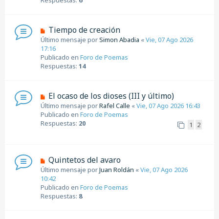
m
e
n
N
Tiempo de creación
s
u
Último mensaje por
Simon Abadia
«
Vie, 07 Ago 2026
a
e
17:16
j
v
Publicado en
Foro de Poemas
e
o
Respuestas:
14
m
e
n
N
El ocaso de los dioses (III y último)
s
u
Último mensaje por
Rafel Calle
«
Vie, 07 Ago 2026 16:43
a
e
Publicado en
Foro de Poemas
j
v
Respuestas:
20
1
2
e
o
m
e
n
N
Quintetos del avaro
s
u
Último mensaje por
Juan Roldán
«
Vie, 07 Ago 2026
a
e
10:42
j
v
Publicado en
Foro de Poemas
e
o
Respuestas:
8
m
e