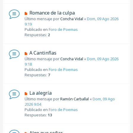
e
n
N
Romance de la culpa
s
u
Último mensaje por
Concha Vidal
«
Dom, 09 Ago 2026
a
e
9:19
j
v
Publicado en
Foro de Poemas
e
o
Respuestas:
2
m
e
n
N
A Cantinflas
s
u
Último mensaje por
Concha Vidal
«
Dom, 09 Ago 2026
a
e
9:18
j
v
Publicado en
Foro de Poemas
e
o
Respuestas:
7
m
e
n
N
La alegría
s
u
Último mensaje por
Ramón Carballal
«
Dom, 09 Ago
a
e
2026 9:04
j
v
Publicado en
Foro de Poemas
e
o
Respuestas:
13
m
e
n
N
Algo que soñar