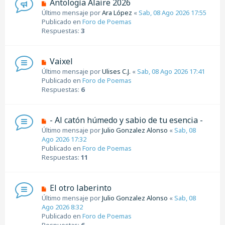
N
Antología Alaire 2026
s
u
Último mensaje por
Ara López
«
Sab, 08 Ago 2026 17:55
a
e
Publicado en
Foro de Poemas
j
v
Respuestas:
3
e
o
m
e
N
Vaixel
n
u
Último mensaje por
Ulises C.J.
«
Sab, 08 Ago 2026 17:41
s
e
Publicado en
Foro de Poemas
a
v
Respuestas:
6
j
o
e
m
e
N
- Al catón húmedo y sabio de tu esencia -
n
u
Último mensaje por
Julio Gonzalez Alonso
«
Sab, 08
s
e
Ago 2026 17:32
a
v
Publicado en
Foro de Poemas
j
o
Respuestas:
11
e
m
e
n
N
El otro laberinto
s
u
Último mensaje por
Julio Gonzalez Alonso
«
Sab, 08
a
e
Ago 2026 8:32
j
v
Publicado en
Foro de Poemas
e
o
Respuestas:
6