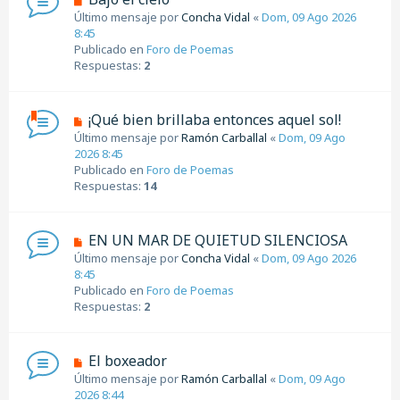
a
u
Último mensaje por
Concha Vidal
«
Dom, 09 Ago 2026
j
e
8:45
e
v
Publicado en
Foro de Poemas
o
Respuestas:
2
m
e
n
N
¡Qué bien brillaba entonces aquel sol!
s
u
Último mensaje por
Ramón Carballal
«
Dom, 09 Ago
a
e
2026 8:45
j
v
Publicado en
Foro de Poemas
e
o
Respuestas:
14
m
e
n
N
EN UN MAR DE QUIETUD SILENCIOSA
s
u
Último mensaje por
Concha Vidal
«
Dom, 09 Ago 2026
a
e
8:45
j
v
Publicado en
Foro de Poemas
e
o
Respuestas:
2
m
e
n
N
El boxeador
s
u
Último mensaje por
Ramón Carballal
«
Dom, 09 Ago
a
e
2026 8:44
j