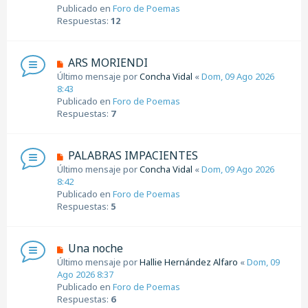
v
Publicado en
Foro de Poemas
e
o
Respuestas:
12
m
e
n
N
ARS MORIENDI
s
u
Último mensaje por
Concha Vidal
«
Dom, 09 Ago 2026
a
e
8:43
j
v
Publicado en
Foro de Poemas
e
o
Respuestas:
7
m
e
n
N
PALABRAS IMPACIENTES
s
u
Último mensaje por
Concha Vidal
«
Dom, 09 Ago 2026
a
e
8:42
j
v
Publicado en
Foro de Poemas
e
o
Respuestas:
5
m
e
n
N
Una noche
s
u
Último mensaje por
Hallie Hernández Alfaro
«
Dom, 09
a
e
Ago 2026 8:37
j
v
Publicado en
Foro de Poemas
e
o
Respuestas:
6
m