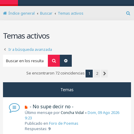
Índice general
Buscar
Temas activos
B
u
s
Temas activos
c
a
r
Ir a búsqueda avanzada
Buscar
Búsqueda avanzada
Se encontraron 72 coincidencias
1
2
Siguiente
Temas
N
- No supe decir no -
u
Último mensaje por
Concha Vidal
«
Dom, 09 Ago 2026
e
9:23
v
Publicado en
Foro de Poemas
o
Respuestas:
9
m