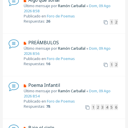
s
u
Último mensaje por
Ramón Carballal
«
Dom, 09 Ago
a
e
2026 8:58
j
v
Publicado en
Foro de Poemas
e
o
Respuestas:
26
1
2
m
e
n
s
N
PREÁMBULOS
a
u
Último mensaje por
Ramón Carballal
«
Dom, 09 Ago
j
e
2026 8:56
e
v
Publicado en
Foro de Poemas
o
Respuestas:
16
1
2
m
e
n
s
N
Poema Infantil
a
u
Último mensaje por
Ramón Carballal
«
Dom, 09 Ago
j
e
2026 8:54
e
v
Publicado en
Foro de Poemas
o
Respuestas:
78
1
2
3
4
5
6
m
e
n
s
N
Bajo el cielo