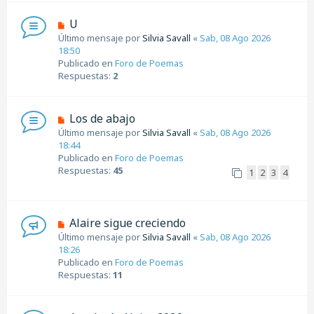
e
n
N
U
s
u
Último mensaje por
Silvia Savall
«
Sab, 08 Ago 2026
a
e
18:50
j
v
Publicado en
Foro de Poemas
e
o
Respuestas:
2
m
e
n
N
Los de abajo
s
u
Último mensaje por
Silvia Savall
«
Sab, 08 Ago 2026
a
e
18:44
j
v
Publicado en
Foro de Poemas
e
o
Respuestas:
45
1
2
3
4
m
e
n
s
N
Alaire sigue creciendo
a
u
Último mensaje por
Silvia Savall
«
Sab, 08 Ago 2026
j
e
18:26
e
v
Publicado en
Foro de Poemas
o
Respuestas:
11
m
e
n