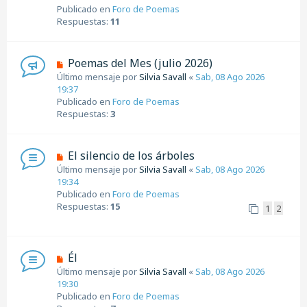
e
v
Publicado en
Foro de Poemas
o
Respuestas:
11
m
e
n
N
Poemas del Mes (julio 2026)
s
u
Último mensaje por
Silvia Savall
«
Sab, 08 Ago 2026
a
e
19:37
j
v
Publicado en
Foro de Poemas
e
o
Respuestas:
3
m
e
n
N
El silencio de los árboles
s
u
Último mensaje por
Silvia Savall
«
Sab, 08 Ago 2026
a
e
19:34
j
v
Publicado en
Foro de Poemas
e
o
Respuestas:
15
1
2
m
e
n
s
N
Él
a
u
Último mensaje por
Silvia Savall
«
Sab, 08 Ago 2026
j
e
19:30
e
v
Publicado en
Foro de Poemas
o