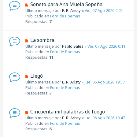
n
N
Soneto para Ana Muela Sopeña
s
u
Último mensaje por
E. R. Aristy
«
Vie, 07 Ago 2026 2:25
a
e
Publicado en
Foro de Poemas
j
v
Respuestas:
7
e
o
m
e
N
La sombra
n
u
Último mensaje por
Pablo Sales
«
Vie, 07 Ago 2026 0:11
s
e
Publicado en
Foro de Poemas
a
v
Respuestas:
11
j
o
e
m
e
N
Llegó
n
u
Último mensaje por
E. R. Aristy
«
Jue, 06 Ago 2026 19:57
s
e
Publicado en
Foro de Poemas
a
v
Respuestas:
3
j
o
e
m
e
N
Cincuenta mil palabras de fuego
n
u
Último mensaje por
E. R. Aristy
«
Jue, 06 Ago 2026 19:47
s
e
Publicado en
Foro de Poemas
a
v
Respuestas:
6
j
o
e