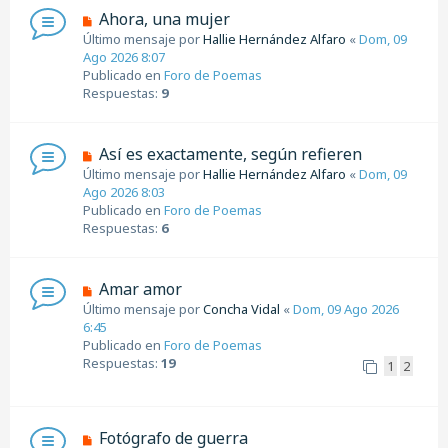
s
N
Ahora, una mujer
a
u
Último mensaje por
Hallie Hernández Alfaro
«
Dom, 09
j
e
Ago 2026 8:07
e
v
Publicado en
Foro de Poemas
o
Respuestas:
9
m
e
n
N
Así es exactamente, según refieren
s
u
Último mensaje por
Hallie Hernández Alfaro
«
Dom, 09
a
e
Ago 2026 8:03
j
v
Publicado en
Foro de Poemas
e
o
Respuestas:
6
m
e
n
N
Amar amor
s
u
Último mensaje por
Concha Vidal
«
Dom, 09 Ago 2026
a
e
6:45
j
v
Publicado en
Foro de Poemas
e
o
Respuestas:
19
1
2
m
e
n
s
N
Fotógrafo de guerra
a