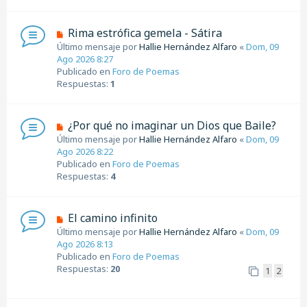
e
n
N
Rima estrófica gemela - Sátira
s
u
Último mensaje por
Hallie Hernández Alfaro
«
Dom, 09
a
e
Ago 2026 8:27
j
v
Publicado en
Foro de Poemas
e
o
Respuestas:
1
m
e
n
N
¿Por qué no imaginar un Dios que Baile?
s
u
Último mensaje por
Hallie Hernández Alfaro
«
Dom, 09
a
e
Ago 2026 8:22
j
v
Publicado en
Foro de Poemas
e
o
Respuestas:
4
m
e
n
N
El camino infinito
s
u
Último mensaje por
Hallie Hernández Alfaro
«
Dom, 09
a
e
Ago 2026 8:13
j
v
Publicado en
Foro de Poemas
e
o
Respuestas:
20
1
2
m
e
n