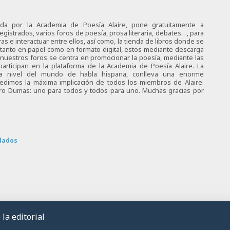
ciada por la Academia de Poesía Alaire, pone gratuitamente a
egistrados, varios foros de poesía, prosa literaria, debates…, para
s e interactuar entre ellos, así como, la tienda de libros donde se
 tanto en papel como en formato digital, estos mediante descarga
e nuestros foros se centra en promocionar la poesía, mediante las
articipan en la plataforma de la Academia de Poesía Alaire. La
 a nivel del mundo de habla hispana, conlleva una enorme
 pedimos la máxima implicación de todos los miembros de Alaire.
tro Dumas: uno para todos y todos para uno. Muchas gracias por
dados
la editorial