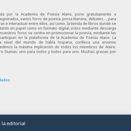
ciada por la Academia de Poesía Alaire, pone gratuitamente a
egistrados, varios foros de poesía, prosa literaria, debates…, para
s e interactuar entre ellos, así como, la tienda de libros donde se
 tanto en papel como en formato digital, estos mediante descarga
e nuestros foros se centra en promocionar la poesía, mediante las
articipan en la plataforma de la Academia de Poesía Alaire. La
 a nivel del mundo de habla hispana, conlleva una enorme
 pedimos la máxima implicación de todos los miembros de Alaire.
tro Dumas: uno para todos y todos para uno. Muchas gracias por
dados
la editorial